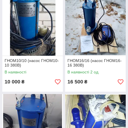
конструкцію, вертикальні, двостінні. Можуть комплектуватися
температурним захистом, поплавцевим вимикачем, а також
візком із пускозахисною апаратурою і швидкороз'ємними
з'єднаннями.
ГНОМ10/10 (насос ГНОМ10-
ГНОМ16/16 (насос ГНОМ16-
10 380В)
16 380В)
В наявності
В наявності 2 од.
10 000
16 500
₴
₴