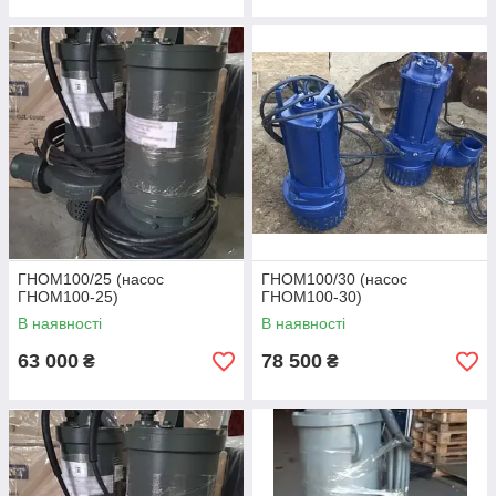
ГНОМ100/25 (насос
ГНОМ100/30 (насос
ГНОМ100-25)
ГНОМ100-30)
В наявності
В наявності
Насоси ГНОМ. Виробники та аналоги.
63 000
78 500
₴
₴
Насоси ГНОМ не виробляються в Україні і з 2022 року
представлені екземплярами складського зберігання
(Лівгідромаш, МНЗ, Уралгідропром), китайськими аналогами
(не вся лінійка), а також можуть бути частково замінені
такими аналогами, як Pedrollo серія Dm, Calpeda GXC,