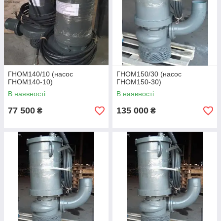
Grundfos Unilift, Flygt серії B і багато інших варіантів підбору
аналогів насосів ГНОМ.
ГНОМ140/10 (насос
ГНОМ150/30 (насос
ГНОМ140-10)
ГНОМ150-30)
В наявності
В наявності
77 500
135 000
₴
₴
Насоси ГНОМ. Прайс-лист, каталог і регіони
постачання.