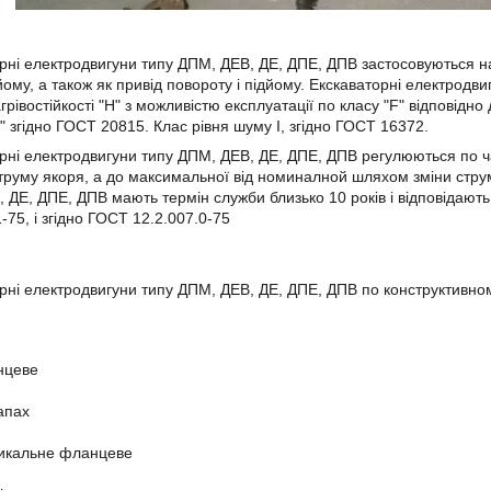
рні електродвигуни типу ДПМ, ДЕВ, ДЕ, ДПЕ, ДПВ застосовуються н
йому, а також як привід повороту і підйому.
Екскаваторні електродви
грівостійкості "Н" з можливістю експлуатації по класу "F" відповідн
" згідно ГОСТ 20815. Клас рівня шуму I, згідно ГОСТ 16372.
рні електродвигуни типу ДПМ, ДЕВ, ДЕ, ДПЕ, ДПВ регулюються по ч
труму якоря, а до максимальної від номиналной шляхом зміни стру
 ДЕ, ДПЕ, ДПВ мають термін служби близько 10 років і відповідають
-75, і згідно ГОСТ 12.2.007.0-75
рні електродвигуни типу ДПМ, ДЕВ, ДЕ, ДПЕ, ДПВ по конструктивн
нцеве
апах
икальне фланцеве