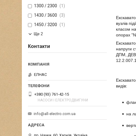
1300 / 2300
1
1430 / 3600
3
Екскавато
вузлів під
1450 / 3200
1
класом на
Ще 2
опорах "N
Екскавато
Контакти
напруги с
ДПМ, ДЕВ,
12.2.007.1
ЕЛНАС
Екскавато
видів:
+380 (93) 761-42-15
НАСОСИ І ЕЛЕКТРОДВИГУНИ
фла
на л
info@all-electro.com.ua
верт
пр. Науки, 60, Харків, Україна