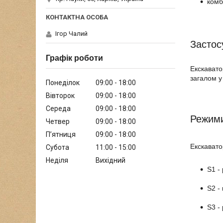
комб
Ігор Чалий
Застос
Графік роботи
Екскавато
загалом у
Понеділок
09:00
18:00
Вівторок
09:00
18:00
Середа
09:00
18:00
Режими
Четвер
09:00
18:00
Пʼятниця
09:00
18:00
Екскавато
Субота
11:00
15:00
Неділя
Вихідний
S1 -
S2 -
S3 -