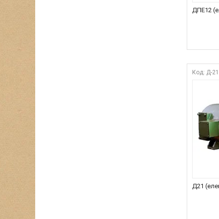
ДПЕ12 (
Д-2
Д21 (еле