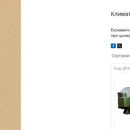
Климат
Екскавато
при цьому
ДПЭ