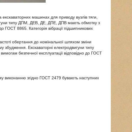
а екскаваторних машинах для приводу вузлів тяги,
гуни типу ДПМ, ДЕВ, ДЕ, ДПЕ, ДПВ мають обмотку з
о до ГОСТ 8865. Категорія вібрації підшипникових
астоті обертання до номінальної шляхом зміни
му збудження. Екскаваторні електродвигуни типу
 вимогам безпечної експлуатації відповідно до ГОСТ
ому виконанню згідно ГОСТ 2479 бувають наступних