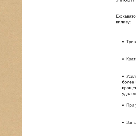
Екскавато
впливу:
Трив
Крат
Усил
более 
враще
удален
При 
Запы