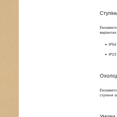
Ступін
Екскавато
варіантах
IP54
IP23
Охоло
Екскавато
ступеня з
Умови 