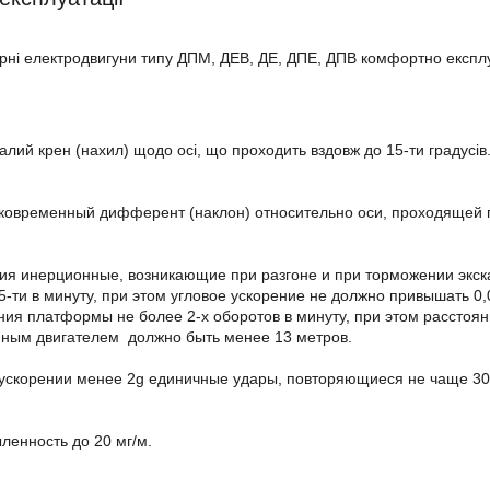
рні електродвигуни типу ДПМ, ДЕВ, ДЕ, ДПЕ, ДПВ комфортно експлу
алий крен (нахил) щодо осі, що проходить вздовж до 15-ти градусів
ковременный дифферент (наклон) относительно оси, проходящей п
ия инерционные, возникающие при разгоне и при торможении экск
5-ти
в минуту, при этом
угловое ускорение не должно привышать 0,
ния платформы не более
2-х оборотов в минуту, при этом расст
ным двигателем должно быть менее 13 метров.
ускорении менее 2g единичные удары, повторяющиеся не чаще 300
ленность до 20 мг/м.