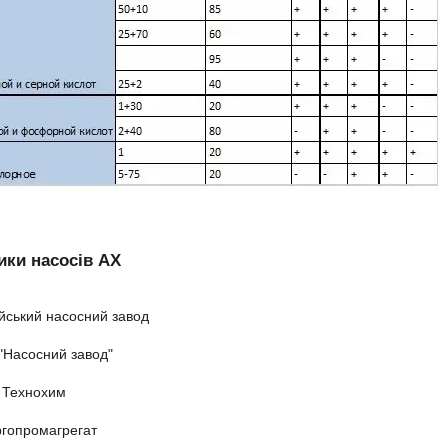
ки насосів АХ
йський насосний завод
"Насосний завод"
 Технохим
гопромагрегат