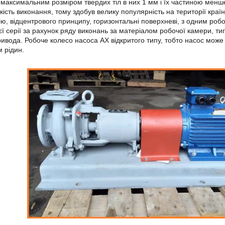
 максимальним розміром твердих тіл в них 1 мм і їх частиною менше 
якість виконання, тому здобув велику популярність на території кр
ію, відцентрового принципу, горизонтальні поверхневі, з одним роб
ієї серії за рахунок ряду виконань за матеріалом робочої камери, т
ивода. Робоче колесо насоса АХ відкритого типу, тобто насос може
 рідин.