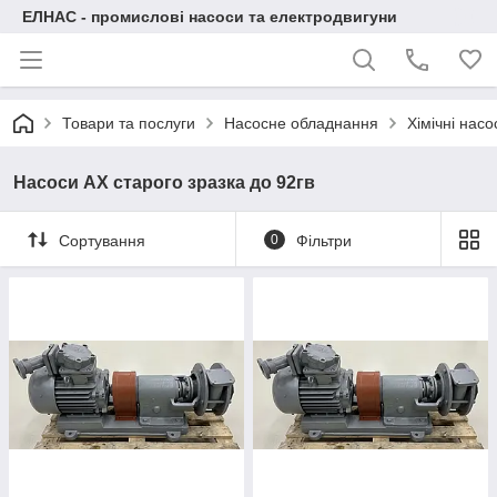
ЕЛНАС - промислові насоси та електродвигуни
Товари та послуги
Насосне обладнання
Хімічні нас
Насоси АХ старого зразка до 92гв
Сортування
0
Фільтри