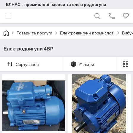
ЕЛНАС - промислові насоси та електродвигуни
Товари та послуги
Електродвигуни промислові
Вибух
Електродвигуни 4ВР
Сортування
0
Фільтри