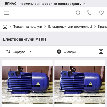
ЕЛНАС - промислові насоси та електродвигуни
Товари та послуги
Електродвигуни промислові
Крано
Електродвигуни МТКН
Сортування
0
Фільтри