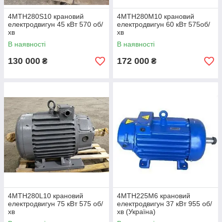
4MTH280S10 крановий
4МТН280М10 крановий
електродвигун 45 кВт 570 об/
електродвигун 60 кВт 575об/
хв
хв
В наявності
В наявності
130 000
172 000
₴
₴
4MTH280L10 крановий
4МТН225М6 крановий
електродвигун 75 кВт 575 об/
електродвигун 37 кВт 955 об/
хв
хв (Україна)