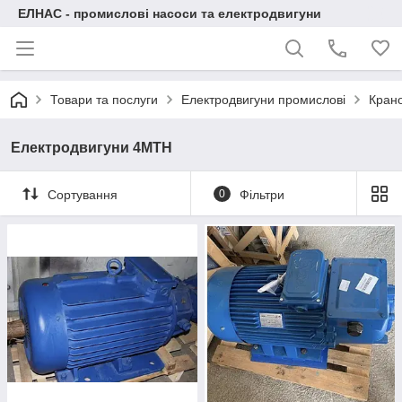
ЕЛНАС - промислові насоси та електродвигуни
Товари та послуги
Електродвигуни промислові
Крано
Електродвигуни 4МТН
Сортування
0
Фільтри