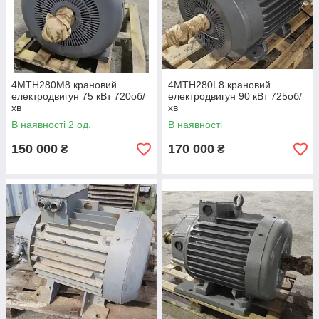
4МТН280М8 крановий
4MTH280L8 крановий
електродвигун 75 кВт 720об/
електродвигун 90 кВт 725об/
хв
хв
В наявності 2 од.
В наявності
150 000
170 000
₴
₴