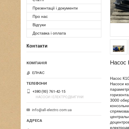
Презентації і документи
Про нас
Відгуки
Доставка і оплата
Контакти
Насос 
ЕЛНАС
Насос К10
Насоси ко
параметрі
+380 (93) 761-42-15
горизонта
НАСОСИ І ЕЛЕКТРОДВИГУНИ
3000 обер
консольни
info@all-electro.com.ua
спрямован
центральн
доцентров
електродв