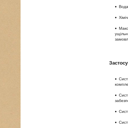
Вода
Хімі
Макс
ущільн
замовл
Застосу
Сист
компле
Сист
забезп
Сист
Сист