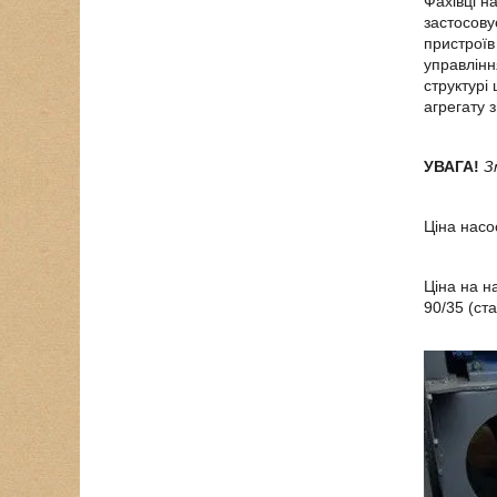
Фахівці н
застосову
пристроїв
управлінн
структурі
агрегату 
УВАГА!
З
Ціна насо
Ціна на н
90/35 (ст