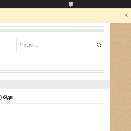
) б/дв