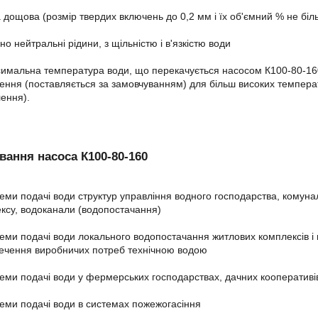
 дощова (розмір твердих включень до 0,2 мм і їх об'ємний % не біл
чно нейтральні рідини, з щільністю і в'язкістю води
имальна температура води, що перекачується насосом К100-80-160
ення (поставляється за замовчуванням) для більш високих температ
ення).
вання насоса К100-80-160
еми подачі води структур управління водного господарства, комун
ксу, водоканали (водопостачання)
еми подачі води локального водопостачання житлових комплексів і п
ечення виробничих потреб технічною водою
еми подачі води у фермерських господарствах, дачних кооперативів
еми подачі води в системах пожежогасіння