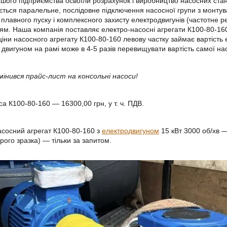
ашого підприємства освоїли розрахунок і виробництво насосних станц
ється паралельне, послідовне підключення насосної групи з монту
 плавного пуску і комплексного захисту електродвигунів (частотне 
ям. Наша компанія поставляє електро-насосні агрегати К100-80-160
 ціни насосного агрегату К100-80-160 левову частку займає вартість
з двигуном на рамі може в 4-5 разів перевищувати вартість самої на
мінився прайс-лист на консольні насоси!
са К100-80-160 ― 16300,00 грн, у т. ч. ПДВ.
асосний агрегат К100-80-160 з
електродвигуном
15 кВт 3000 об/хв ―
арого зразка) ― тільки за запитом.