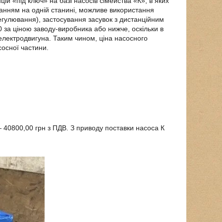
ій «під ключ» на базі насосів сімейства «К», в яких
ванням на одній станині, можливе використання
регулювання), застосування засувок з дистанційним
 за ціною заводу-виробника або нижче, оскільки в
 електродвигуна. Таким чином, ціна насосного
сосної частини.
 40800,00 грн з ПДВ. З приводу поставки насоса К