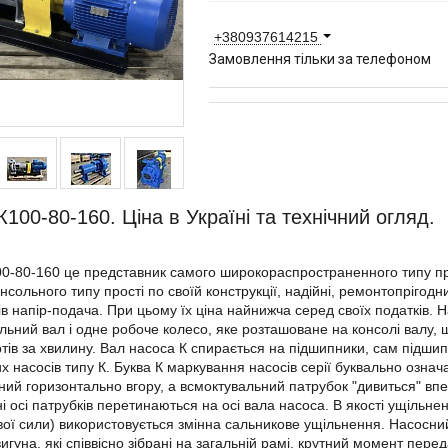
+380937614215
Замовлення тільки за телефоном
К100-80-160. Ціна в Україні та технічний огляд.
0-80-160 це представник самого широкораспространенного типу пр
нсольного типу прості по своїй конструкції, надійні, ремонтопріго
в напір-подача. При цьому їх ціна найнижча серед своїх податків. 
льний вал і одне робоче колесо, яке розташоване на консолі валу,
тів за хвилину. Вал насоса К спирається на підшипники, сам підши
х насосів типу К. Буква К маркування насосів серії буквально озна
ий горизонтально вгору, а всмоктувальний патрубок "дивиться" впер
і осі патрубків перетинаються на осі вала насоса. В якості ущільненн
ої сили) використовується змінна сальникове ущільнення. Насосний
игуна, які співвісно зібрані на загальній рамі, крутний момент пе