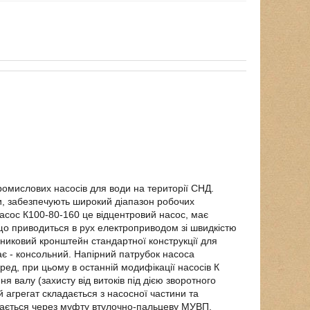
омислових насосів для води на території СНД.
дни, забезпечують широкий діапазон робочих
Насос К100-80-160 це відцентровий насос, має
 що приводиться в рух електроприводом зі швидкістю
пниковий кронштейн стандартної конструкції для
чає - консольний. Напірний патрубок насоса
ед, при цьому в останній модифікації насосів К
я валу (захисту від витоків під дією зворотного
 агрегат складається з насосної частини та
редається через муфту втулочно-пальцеву МУВП.