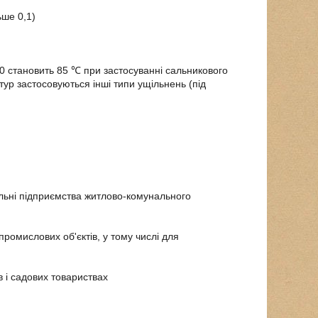
ьше 0,1)
 становить 85 ℃ при застосуванні сальникового
ур застосовуються інші типи ущільнень (під
альні підприємства житлово-комунального
ромислових об'єктів, у тому числі для
 і садових товариствах