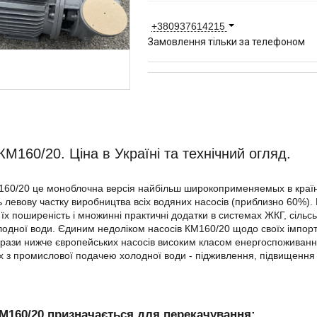
+380937614215
Замовлення тільки за телефоном
КМ160/20. Ціна в Україні та технічний огляд.
60/20 це моноблочна версія найбільш широкоприменяемых в країна
 левову частку виробництва всіх водяних насосів (приблизно 60%).
їх поширеність і множинні практичні додатки в системах ЖКГ, сіль
лодної води. Єдиним недоліком насосів КМ160/20 щодо своїх імпортн
 рази нижче європейських насосів високим класом енергоспоживанн
х з промислової подачею холодної води - підживлення, підвищення т
М160/20 призначається для перекачування: