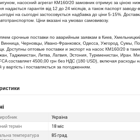
игуном, насосний агрегат КМ160/20 замовник отримує за ціною ниж
я надається гарантія від 12 до 24 місяців, а також паспорт заводу-в
сьогодні на сьогодні застосовується надбавка до ціни 5-15%. Достав
втотранспортом. Ціни вказані на умовах самовивозу.
яем срочные поставки по аварийным заявкам в Киев, Хмельницкий,
 Винница, Черновцы, Ивано-Франковск, Одесса, Ужгород, Сумы, По
цк. Доступны оптовые поставки и экспорт на насос КМ160/20 в таки
ан, Таджикистан, Литва, Латвия, Эстония, Туркменистан, Иран. М
FCA составляет 4500,00 грн без НДС (180 USD), включая расходы н
 у вартість і поставляється за погодженням.
ристики
ні
виробник
Україна
ний термін
18 міс
льна температура
85 град.