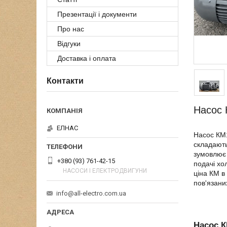
Презентації і документи
Про нас
Відгуки
Доставка і оплата
Контакти
Насос 
ЕЛНАС
Насос КМ1
складають
зумовлює 
+380 (93) 761-42-15
подачі хо
НАСОСИ І ЕЛЕКТРОДВИГУНИ
ціна КМ в
пов'язани
info@all-electro.com.ua
Насос К