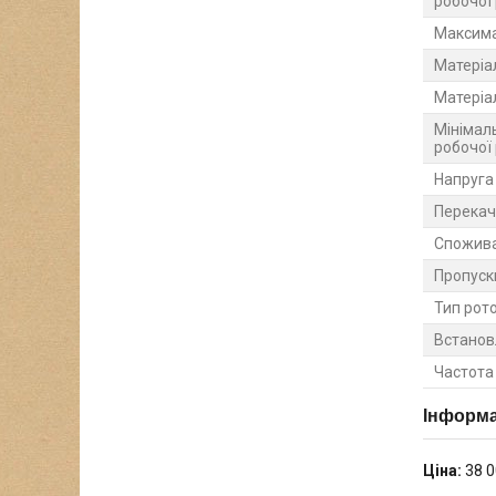
робочої
Максима
Матеріа
Матеріа
Мінімал
робочої
Напруга
Перекач
Спожива
Пропуск
Тип рот
Встанов
Частота
Інформа
Ціна:
38 0