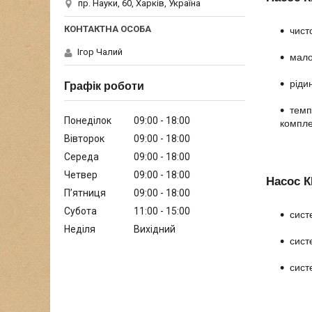
пр. Науки, 60, Харків, Україна
чисто
Ігор Чалий
мало
ріди
Графік роботи
темп
Понеділок
09:00
18:00
компле
Вівторок
09:00
18:00
Середа
09:00
18:00
Четвер
09:00
18:00
Насос К
Пʼятниця
09:00
18:00
Субота
11:00
15:00
сист
Неділя
Вихідний
сист
сист