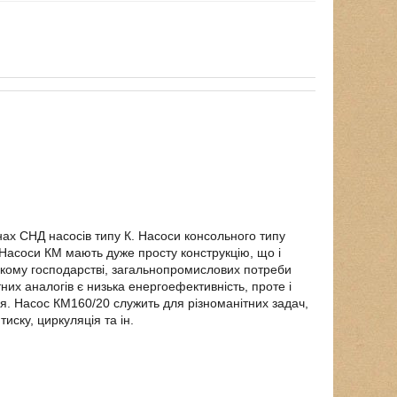
х СНД насосів типу К. Насоси консольного типу
 Насоси КМ мають дуже просту конструкцію, що і
ському господарстві, загальнопромислових потреби
их аналогів є низька енергоефективність, проте і
я. Насос КМ160/20 служить для різноманітних задач,
иску, циркуляція та ін.