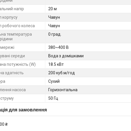
 рідини
льний напір
20 м
л корпусу
Чавун
л робочого колеса
Чавун
ьна температура
0 град.
 рідини
 мережі
380~400 В
увані середи
Вода з домішками
на потужність (W)
18.5 кВт
на здатність
200 куб.м/год
ора
Сухий
лення насоса
Горизонтальна
 струму
50 Гц
ція для замовлення
00 ₴