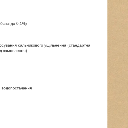
бсязі до 0,1%)
тосування сальникового ущільнення (стандартна
ід замовлення).
а, водопостачання