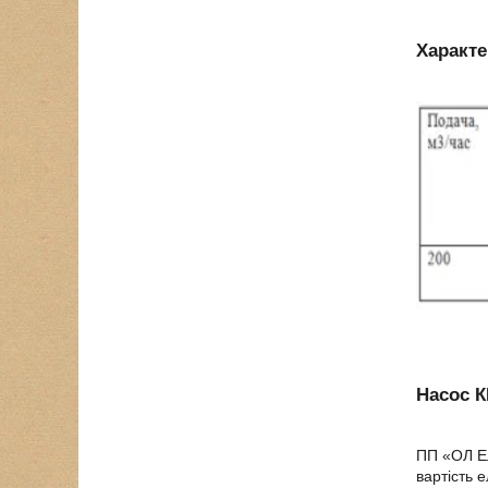
Характе
Насос К
ПП «ОЛ Ел
вартість 