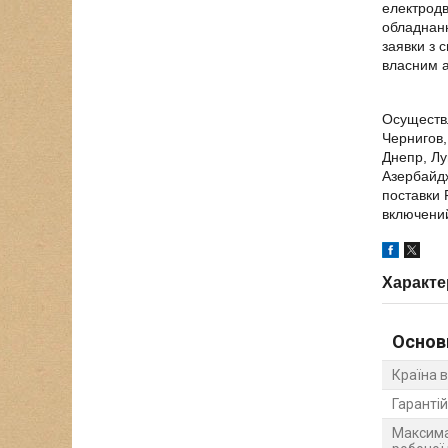
електродв
обладнанн
заявки з 
власним а
Осуществл
Чернигов,
Днепр, Лу
Азербайдж
поставки 
включений
Характе
Основ
Країна 
Гарантій
Максима