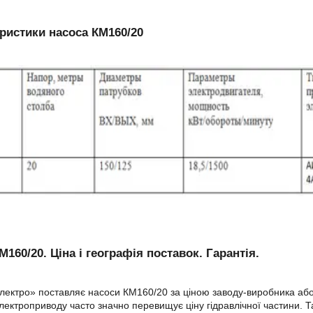
ристики насоса КМ160/20
М160/20. Ціна і географія поставок. Гарантія.
ектро» поставляє насоси КМ160/20 за ціною заводу-виробника або ни
електроприводу часто значно перевищує ціну гідравлічної частини.