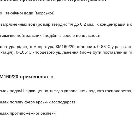
ї і технічної води (морської)
загрязненных вод (розмір твердих тіл до 0,2 мм, їх концентрація в о
н хімічно нейтральних і подібні з водою по щільності
ература рідин, температура КМ160/20, становить 0-85°C у разі зас
ктація), 0-105°C - торцевого ущільнення (може бути поставлений п
М160/20 примененят в:
емах подачі і підвищення тиску в управліннях водного господарств
емах поливу фермерських господарств
емах протипожежної безпеки