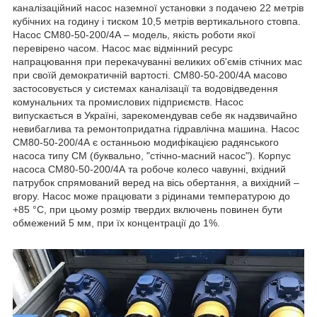
каналізаційний насос наземної установки з подачею 22 метрів
кубічних на годину і тиском 10,5 метрів вертикального стовпа.
Насос СМ80-50-200/4А – модель, якість роботи якої
перевірено часом. Насос має відмінний ресурс
напрацювання при перекачуванні великих об'ємів стічних мас
при своїй демократичній вартості. СМ80-50-200/4А масово
застосовується у системах каналізації та водовідведення
комунальних та промислових підприємств. Насос
випускається в Україні, зарекомендував себе як надзвичайно
невибаглива та ремонтопридатна гідравлічна машина. Насос
СМ80-50-200/4А є останньою модифікацією радянського
насоса типу СМ (буквально, "стічно-масний насос"). Корпус
насоса СМ80-50-200/4А та робоче колесо чавунні, вхідний
патрубок спрямований веред на вісь обертання, а вихідний –
вгору. Насос може працювати з рідинами температурою до
+85 °С, при цьому розмір твердих включень повинен бути
обмежений 5 мм, при їх концентрації до 1%.