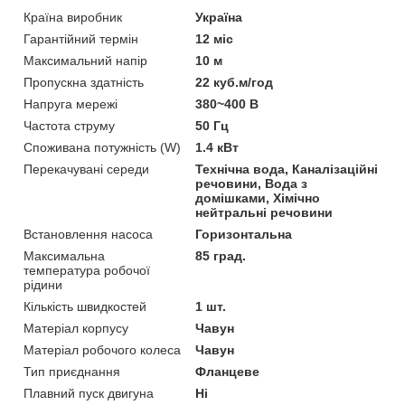
Країна виробник
Україна
Гарантійний термін
12 міс
Максимальний напір
10 м
Пропускна здатність
22 куб.м/год
Напруга мережі
380~400 В
Частота струму
50 Гц
Споживана потужність (W)
1.4 кВт
Перекачувані середи
Технічна вода, Каналізаційні
речовини, Вода з
домішками, Хімічно
нейтральні речовини
Встановлення насоса
Горизонтальна
Максимальна
85 град.
температура робочої
рідини
Кількість швидкостей
1 шт.
Матеріал корпусу
Чавун
Матеріал робочого колеса
Чавун
Тип приєднання
Фланцеве
Плавний пуск двигуна
Ні