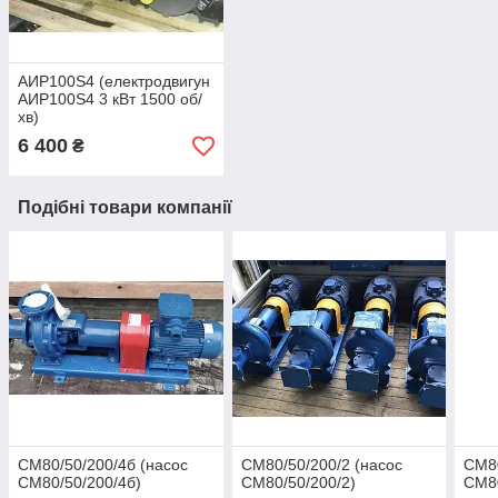
АИР100S4 (електродвигун
АИР100S4 3 кВт 1500 об/
хв)
6 400
₴
Подібні товари компанії
СМ80/50/200/4б (насос
СМ80/50/200/2 (насос
СМ80
СМ80/50/200/4б)
СМ80/50/200/2)
СМ80