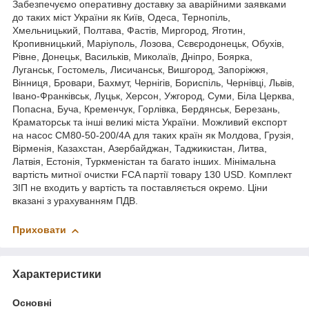
Забезпечуємо оперативну доставку за аварійними заявками
до таких міст України як Київ, Одеса, Тернопіль,
Хмельницький, Полтава, Фастів, Миргород, Яготин,
Кропивницький, Маріуполь, Лозова, Сєвєродонецьк, Обухів,
Рівне, Донецьк, Васильків, Миколаїв, Дніпро, Боярка,
Луганськ, Гостомель, Лисичанськ, Вишгород, Запоріжжя,
Вінниця, Бровари, Бахмут, Чернігів, Бориспіль, Чернівці, Львів,
Івано-Франківськ, Луцьк, Херсон, Ужгород, Суми, Біла Церква,
Попасна, Буча, Кременчук, Горлівка, Бердянськ, Березань,
Краматорськ та інші великі міста України. Можливий експорт
на насос СМ80-50-200/4А для таких країн як Молдова, Грузія,
Вірменія, Казахстан, Азербайджан, Таджикистан, Литва,
Латвія, Естонія, Туркменістан та багато інших. Мінімальна
вартість митної очистки FCA партії товару 130 USD. Комплект
ЗІП не входить у вартість та поставляється окремо. Ціни
вказані з урахуванням ПДВ.
Приховати
Характеристики
Основні