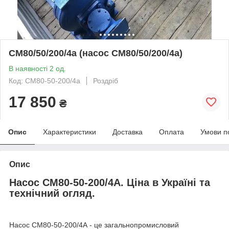
СМ80/50/200/4а (насос СМ80/50/200/4а)
В наявності 2 од.
Код: СМ80-50-200/4а
Роздріб
17 850
₴
Опис
Характеристики
Доставка
Оплата
Умови п
Опис
Насос СМ80-50-200/4А. Ціна в Україні та
технічний огляд.
Насос СМ80-50-200/4А - це загальнопромисловий