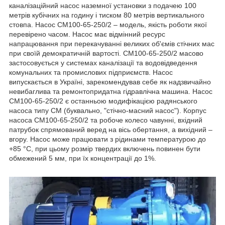
каналізаційний насос наземної установки з подачею 100
метрів кубічних на годину і тиском 80 метрів вертикального
стовпа. Насос СМ100-65-250/2 – модель, якість роботи якої
перевірено часом. Насос має відмінний ресурс
напрацювання при перекачуванні великих об'ємів стічних мас
при своїй демократичній вартості. СМ100-65-250/2 масово
застосовується у системах каналізації та водовідведення
комунальних та промислових підприємств. Насос
випускається в Україні, зарекомендував себе як надзвичайно
невибаглива та ремонтопридатна гідравлічна машина. Насос
СМ100-65-250/2 є останньою модифікацією радянського
насоса типу СМ (буквально, "стічно-масний насос"). Корпус
насоса СМ100-65-250/2 та робоче колесо чавунні, вхідний
патрубок спрямований веред на вісь обертання, а вихідний –
вгору. Насос може працювати з рідинами температурою до
+85 °С, при цьому розмір твердих включень повинен бути
обмежений 5 мм, при їх концентрації до 1%.