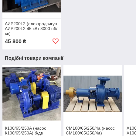
АИР200L2 (електродвигун
АИР200L2 45 кВт 3000 об/
хв)
45 800
₴
Подібні товари компанії
К100/65/250А (насос
СМ100/65/250/4а (насос
Х100
К100/65/250А) б/дв
СМ100/65/250/4а)
Х100