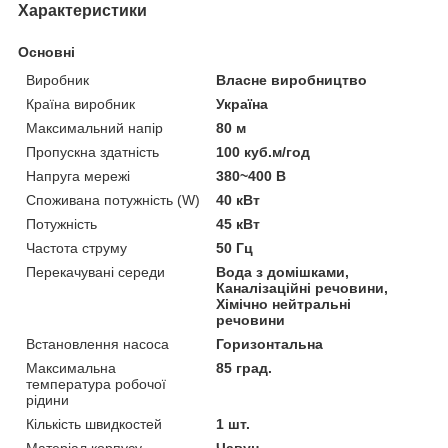
Характеристики
Основні
Виробник
Власне виробництво
Країна виробник
Україна
Максимальний напір
80 м
Пропускна здатність
100 куб.м/год
Напруга мережі
380~400 В
Споживана потужність (W)
40 кВт
Потужність
45 кВт
Частота струму
50 Гц
Перекачувані середи
Вода з домішками,
Каналізаційні речовини,
Хімічно нейтральні
речовини
Встановлення насоса
Горизонтальна
Максимальна
85 град.
температура робочої
рідини
Кількість швидкостей
1 шт.