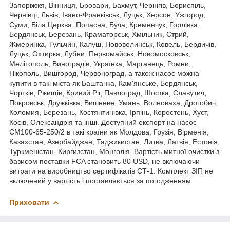
Запоріжжя, Вінниця, Бровари, Бахмут, Чернігів, Бориспіль,
Чернівці, Львів, Івано-Франківськ, Луцьк, Херсон, Ужгород,
Суми, Біла Церква, Попасна, Буча, Кременчук, Горлівка,
Бердянськ, Березань, Краматорськ, Хмільник, Стрий,
Жмеринка, Тульчин, Калуш, Нововолинськ, Ковель, Бердичів,
Луцьк, Охтирка, Лубни, Первомайськ, Новомосковськ,
Мелітополь, Виноградів, Українка, Марганець, Ромни,
Нікополь, Вишгород, Червоноград, а також насос можна
купити в такі міста як Баштанка, Кам'янське, Бердянськ,
Чортків, Ржищів, Кривий Ріг, Павлоград, Шостка, Славутич,
Покровськ, Дружківка, Вишневе, Умань, Волноваха, Дрогобич,
Коломия, Березань, Костянтинівка, Ірпінь, Коростень, Хуст,
Косів, Олександрія та інші. Доступний експорт на насос
СМ100-65-250/2 в такі країни як Молдова, Грузія, Вірменія,
Казахстан, Азербайджан, Таджикистан, Литва, Латвія, Естонія,
Туркменістан, Киргизстан, Монголія. Вартість митної очистки з
базисом поставки FCA становить 80 USD, не включаючи
витрати на виробництво сертифікатів СТ-1. Комплект ЗІП не
включений у вартість і поставляється за погодженням.
Приховати