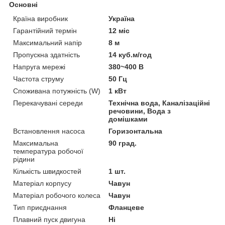
Основні
Країна виробник
Україна
Гарантійний термін
12 міс
Максимальний напір
8 м
Пропускна здатність
14 куб.м/год
Напруга мережі
380~400 В
Частота струму
50 Гц
Споживана потужність (W)
1 кВт
Перекачувані середи
Технічна вода, Каналізаційні
речовини, Вода з
домішками
Встановлення насоса
Горизонтальна
Максимальна
90 град.
температура робочої
рідини
Кількість швидкостей
1 шт.
Матеріал корпусу
Чавун
Матеріал робочого колеса
Чавун
Тип приєднання
Фланцеве
Плавний пуск двигуна
Ні