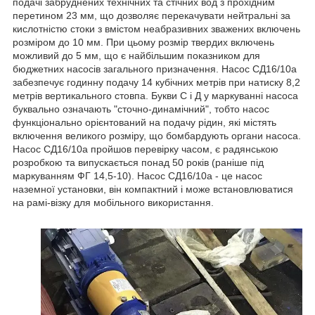
подачі забруднених технічних та стічних вод з прохідним
перетином 23 мм, що дозволяє перекачувати нейтральні за
кислотністю стоки з вмістом неабразивних зважених включень
розміром до 10 мм. При цьому розмір твердих включень
можливий до 5 мм, що є найбільшим показником для
бюджетних насосів загального призначення. Насос СД16/10а
забезпечує годинну подачу 14 кубічних метрів при натиску 8,2
метрів вертикального стовпа. Букви С і Д у маркуванні насоса
буквально означають "сточно-динамічний", тобто насос
функціонально орієнтований на подачу рідин, які містять
включення великого розміру, що бомбардують органи насоса.
Насос СД16/10а пройшов перевірку часом, є радянською
розробкою та випускається понад 50 років (раніше під
маркуванням ФГ 14,5-10). Насос СД16/10а - це насос
наземної установки, він компактний і може встановлюватися
на рамі-візку для мобільного використання.