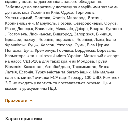
відмінну якість та довговічність нашого обладнання.
Забезпечуємо оперативну доставку за аварійними заявками
до таких міст України як Київ, Одеса, Тернопіль,
Хмельницький, Полтава, Фастів, Миргород, Яготин,
Кропивницький, Маріуполь, Лозова, Сєвєродонецьк, Обухів,
Рівне, Донецьк, Васильків, Миколаїв, Дніпро, Боярка, Луганськ
, Гостомель, Лисичанськ, Вишгород, Запоріжжя, Вінниця,
Бровари, Бахмут, Чернігів, Бориспіль, Чернівці, Львів, Івано-
Франківськ, Луцьк, Херсон, Ужгород, Суми, Біла Церква,
Попасна, Буча, Кременчук, Горлівка, Бердянськ, Березань,
Краматорськ та інші великі міста України. Можливий експорт
на насос СД16/10а для таких країн як Молдова, Грузія,
Вірменія, Казахстан, Азербайджан, Таджикистан, Литва,
Латвія, Естонія, Туркменістан та багато інших. Мінімальна
вартість митної очистки FCA партії товару 130 USD. Комплект
ЗІП не входить у вартість та поставляється окремо. Ціни
вказані з урахуванням ПДВ.
Приховати
Характеристики