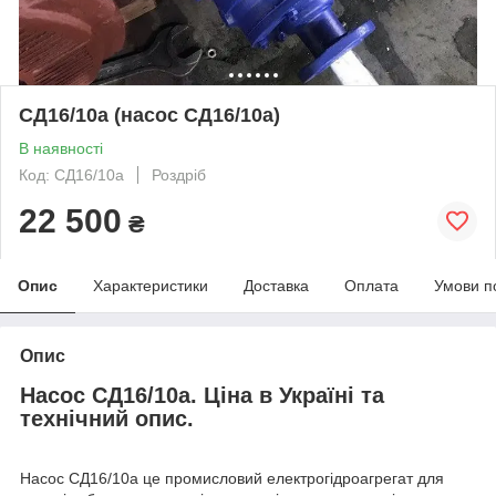
СД16/10а (насос СД16/10а)
В наявності
Код: СД16/10а
Роздріб
22 500
₴
Опис
Характеристики
Доставка
Оплата
Умови п
Опис
Насос СД16/10а. Ціна в Україні та
технічний опис.
Насос СД16/10а це промисловий електрогідроагрегат для