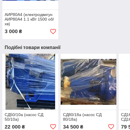
АИР80А4 (електродвигун
АИР80А4 1.1 кВт 1500 об/
хв)
3 000
₴
Подібні товари компанії
СД50/10а (насос СД
СД80/18а (насос СД
СД16
50/10а)
80/18а)
СД16
22 000
34 500
79 
₴
₴