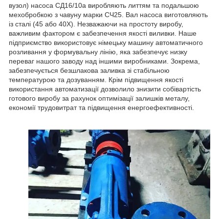
вузол) насоса СД16/10а виробляють литтям та подальшою
мехобробкою з чавуну марки СЧ25. Вал насоса виготовляють
із сталі (45 або 40Х). Незважаючи на простоту виробу,
важливим фактором є забезпечення якості виливки. Наше
підприємство використовує німецьку машину автоматичного
розливання у формувальну лінію, яка забезпечує низку
переваг нашого заводу над іншими виробниками. Зокрема,
забезпечується безшлакова заливка зі стабільною
температурою та дозуванням. Крім підвищення якості
використання автоматизації дозволило знизити собівартість
готового виробу за рахунок оптимізації залишків металу,
економії трудовитрат та підвищення енергоефективності.