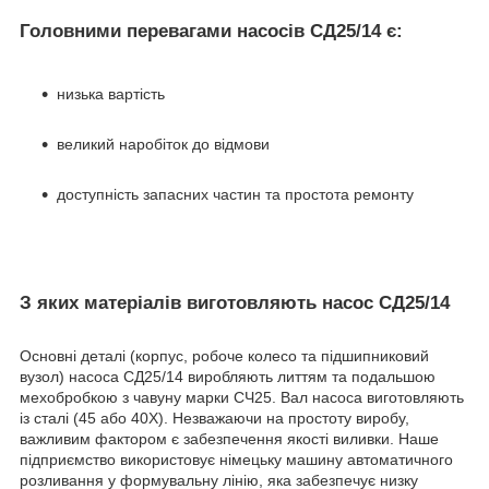
Головними перевагами насосів СД25/14 є:
низька вартість
великий наробіток до відмови
доступність запасних частин та простота ремонту
З яких матеріалів виготовляють насос СД25/14
Основні деталі (корпус, робоче колесо та підшипниковий
вузол) насоса СД25/14 виробляють литтям та подальшою
мехобробкою з чавуну марки СЧ25. Вал насоса виготовляють
із сталі (45 або 40Х). Незважаючи на простоту виробу,
важливим фактором є забезпечення якості виливки. Наше
підприємство використовує німецьку машину автоматичного
розливання у формувальну лінію, яка забезпечує низку