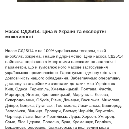
Насос СД25/14. Ціна в Україні та експортні
можливості.
Насос СД25/14 є на 100% українським товаром, який
виробляє, зокрема, і наше підприємство. Ціна насоса СД25/14
найнижча порівняно з імпортними насосами на аналогічні
параметри, що й зумовлює його масове застосування
українською промисловістю. Гарантуємо відмінну якість та
довговічність нашого обладнання. Забезпечуємо оперативну
доставку за аварійними заявками до таких міст України як
Київ, Одеса, Тернопіль, Хмельницький, Полтава, Фастів,
Миргород, Яготин, Кропивницький, Маріуполь, Лозова,
Сєвєродонецьк, Обухів, Рівне, Донецьк, Васильків, Миколаїв,
Дніпро, Боярка, Луганськ , Гостомель, Лисичанськ, Вишгород,
Запоріжжя, Вінниця, Бровари, Бахмут, Чернігів, Бориспіль,
Чернівці, Львів, Івано-Франківськ, Луцьк, Херсон, Ужгород,
Суми, Біла Церква, Попасна, Буча, Кременчук, Горлівка,
Бердянськ, Березань, Краматорськ та інші великі міста