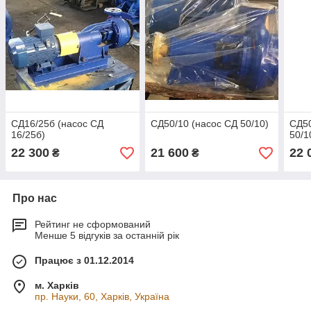
СД16/25б (насос СД
СД50/10 (насос СД 50/10)
СД50
16/25б)
50/1
22 300
21 600
22 
₴
₴
Про нас
Рейтинг не сформований
Менше 5 відгуків за останній рік
Працює з 01.12.2014
м. Харків
пр. Науки, 60, Харків, Україна