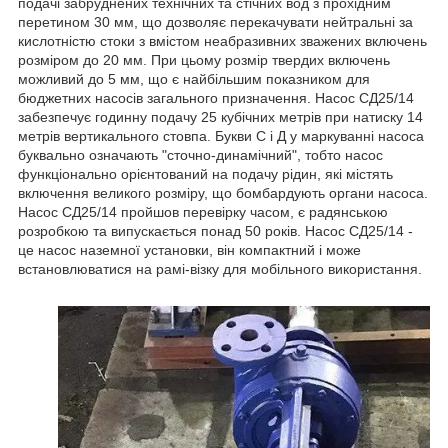
подачі забруднених технічних та стічних вод з прохідним
перетином 30 мм, що дозволяє перекачувати нейтральні за
кислотністю стоки з вмістом неабразивних зважених включень
розміром до 20 мм. При цьому розмір твердих включень
можливий до 5 мм, що є найбільшим показником для
бюджетних насосів загального призначення. Насос СД25/14
забезпечує годинну подачу 25 кубічних метрів при натиску 14
метрів вертикального стовпа. Букви С і Д у маркуванні насоса
буквально означають "сточно-динамічний", тобто насос
функціонально орієнтований на подачу рідин, які містять
включення великого розміру, що бомбардують органи насоса.
Насос СД25/14 пройшов перевірку часом, є радянською
розробкою та випускається понад 50 років. Насос СД25/14 -
це насос наземної установки, він компактний і може
встановлюватися на рамі-візку для мобільного використання.