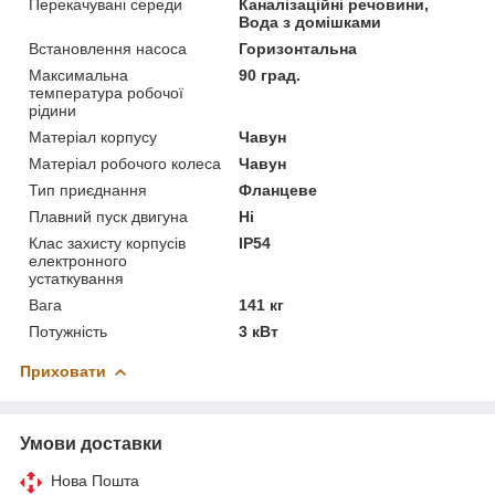
Перекачувані середи
Каналізаційні речовини,
Вода з домішками
Встановлення насоса
Горизонтальна
Максимальна
90 град.
температура робочої
рідини
Матеріал корпусу
Чавун
Матеріал робочого колеса
Чавун
Тип приєднання
Фланцеве
Плавний пуск двигуна
Ні
Клас захисту корпусів
IP54
електронного
устаткування
Вага
141 кг
Потужність
3 кВт
Приховати
Умови доставки
Нова Пошта