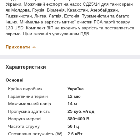
України. Можливий експорт на насос СД25/14 для таких країн
як Молдова, Грузія, Вірменія, Казахстан, Азербайджан,
Таджикистан, Литва, Латвія, Естонія, Туркменістан та багато
інших. Мінімальна вартість митної очистки FCA партії товару
130 USD. Комплект ЗІП не входить у вартість та поставляється
окремо. Ціни вказані з урахуванням ПДВ.
Приховати
Характеристики
Основні
Країна виробник
Україна
Гарантійний термін
12 міс
Максимальний напір
14 м
Пропускна здатність
25 куб.м/год
Напруга мережі
380~400 В
Частота струму
50 Гц
Споживана потужність (W)
2.6 кВт