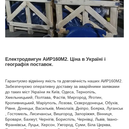
Електродвигун АИР160М2. Ціна в Україні і
географія поставок.
Гарантуємо відмінну якість та довговічність наших АИР160М2.
Забезпечуємо оперативну доставку за аварійними заявками
до таких міст України як Київ, Одеса, Тернопіль,
Хмельницький, Полтава, Фастів, Миргород, Яготин,
Кропивницький, Маріуполь, Лозова, Сєвєродонецьк, Обухів,
Рівне, Донецьк, Васильків, Миколаїв, Дніпро, Боярка, Луганськ
, Гостомель, Лисичанськ, Вишгород, Запоріжжя, Вінниця,
Бровари, Бахмут, Чернігів, Бориспіль, Чернівці, Львів, Івано-
Франківськ, Луцьк, Херсон, Ужгород, Суми, Біла Церква,