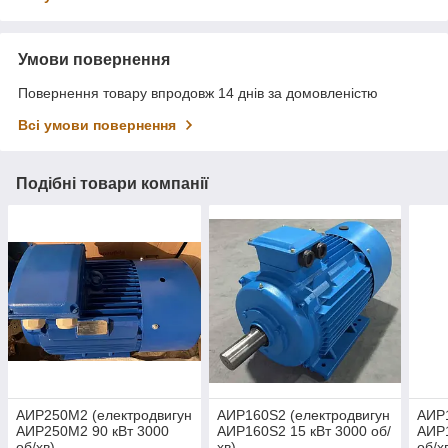
Умови повернення
Повернення товару впродовж 14 днів за домовленістю
Всі умови повернення
Подібні товари компанії
АИР250М2 (електродвигун
АИР160S2 (електродвигун
АИР1
АИР250М2 90 кВт 3000
АИР160S2 15 кВт 3000 об/
АИР1
об/хв)
хв)
об/х