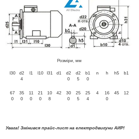
Розміри, мм
l30
d2
l1
l10
l31
d1
d2
d2
b1
n
h
h5
b1
4
0
5
0
67
35
11
21
10
42
30
25
25
4
16
45
12
0
0
0
0
8
0
5
4
0
Увага! Змінився прайс-лист на електродвигуни АИР!