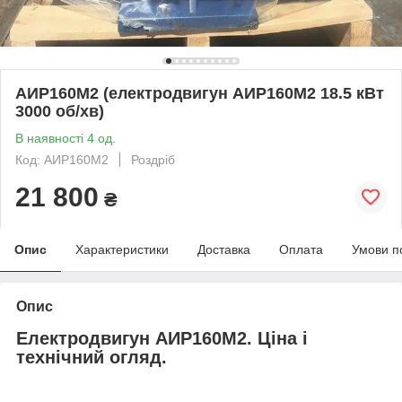
АИР160М2 (електродвигун АИР160М2 18.5 кВт
3000 об/хв)
В наявності 4 од.
Код: АИР160М2
Роздріб
21 800
₴
Опис
Характеристики
Доставка
Оплата
Умови п
Опис
Електродвигун АИР160М2. Ціна і
технічний огляд.