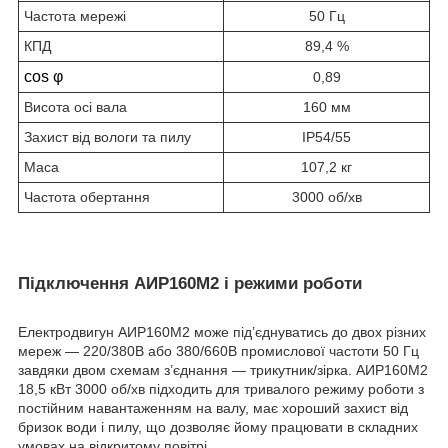
Частота мережі
50 Гц
КПД
89,4 %
cos φ
0,89
Висота осі вала
160 мм
Захист від вологи та пилу
IP54/55
Маса
107,2 кг
Частота обертання
3000 об/хв
Підключення АИР160М2 і режими роботи
Електродвигун АИР160М2 може під’єднуватись до двох різних
мереж — 220/380В або 380/660В промислової частоти 50 Гц
завдяки двом схемам з’єднання — трикутник/зірка. АИР160М2
18,5 кВт 3000 об/хв підходить для тривалого режиму роботи з
постійним навантаженням на валу, має хороший захист від
бризок води і пилу, що дозволяє йому працювати в складних
умовах на відкритому повітрі.