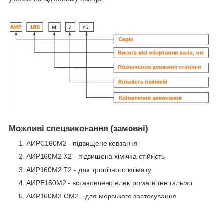
Можливі спецвиконання (замовні)
АИРС160М2 - підвищене ковзання
АИР160М2 Х2 - підвищена хімічна стійкість
АИР160М2 Т2 - для тропічного клімату
АИРЕ160М2 - встановлено електромагнітне гальмо
АИР160М2 ОМ2 - для морського застосування