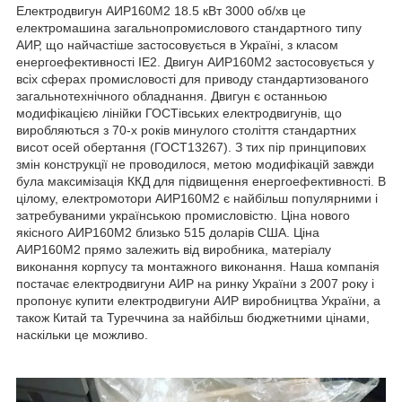
Електродвигун АИР160М2 18.5 кВт 3000 об/хв це
електромашина загальнопромислового стандартного типу
АИР, що найчастіше застосовується в Україні, з класом
енергоефективності IE2. Двигун АИР160М2 застосовується у
всіх сферах промисловості для приводу стандартизованого
загальнотехнічного обладнання. Двигун є останньою
модифікацією лінійки ГОСТівських електродвигунів, що
виробляються з 70-х років минулого століття стандартних
висот осей обертання (ГОСТ13267). З тих пір принципових
змін конструкції не проводилося, метою модифікацій завжди
була максимізація ККД для підвищення енергоефективності. В
цілому, електромотори АИР160М2 є найбільш популярними і
затребуваними українською промисловістю. Ціна нового
якісного АИР160М2 близько 515 доларів США. Ціна
АИР160М2 прямо залежить від виробника, матеріалу
виконання корпусу та монтажного виконання. Наша компанія
постачає електродвигуни АИР на ринку України з 2007 року і
пропонує купити електродвигуни АИР виробництва України, а
також Китай та Туреччина за найбільш бюджетними цінами,
наскільки це можливо.