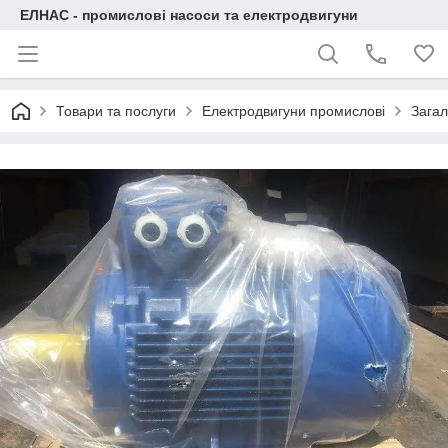
ЕЛНАС - промислові насоси та електродвигуни
Товари та послуги
Електродвигуни промислові
Загал