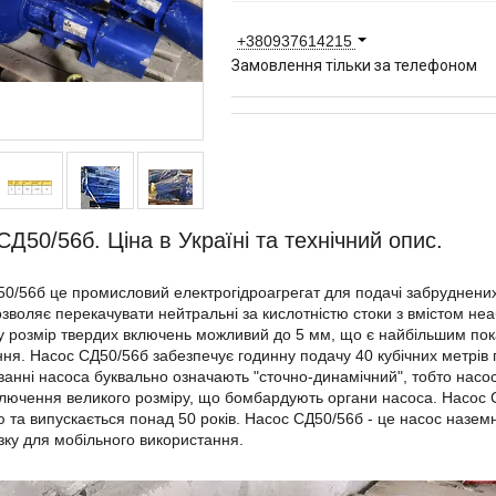
+380937614215
Замовлення тільки за телефоном
СД50/56б. Ціна в Україні та технічний опис.
0/56б це промисловий електрогідроагрегат для подачі забруднених 
зволяє перекачувати нейтральні за кислотністю стоки з вмістом н
 розмір твердих включень можливий до 5 мм, що є найбільшим пок
ня. Насос СД50/56б забезпечує годинну подачу 40 кубічних метрів п
ванні насоса буквально означають "сточно-динамічний", тобто насос
ключення великого розміру, що бомбардують органи насоса. Насос
 та випускається понад 50 років. Насос СД50/56б - це насос наземн
ізку для мобільного використання.