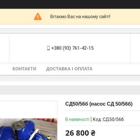
Вітаємо Вас на нашому сайті!
+380 (93) 761-42-15
КОНТАКТИ
ДОСТАВКА І ОПЛАТА
СД50/56б (насос СД 50/56б)
В наявності
Код:
СД50/56б
26 800 ₴