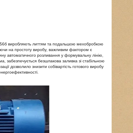
50/56б виробляють литтям та подальшою мехобробкою
жаючи на простоту виробу, важливим фактором є
ину автоматичного розливання у формувальну лінію,
а, забезпечується безшлакова заливка зі стабільною
ації дозволило знизити собівартість готового виробу
енергоефективності.