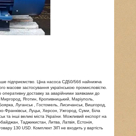
наше підприємство. Ціна насоса СД50/56б найнижча
ого масове застосування українською промисловістю.
мо оперативну доставку за аварійними заявками до
в, Миргород, Яготин, Кропивницький, Маріуполь,
 Боярка, Луганськ , Гостомель, Лисичанськ, Вишгород,
ано-Франківськ, Луцьк, Херсон, Ужгород, Суми, Біла
ьк та інші великі міста України. Можливий експорт на
рбайджан, Таджикистан, Литва, Латвія, Естонія,
 товару 130 USD. Комплект ЗІП не входить у вартість