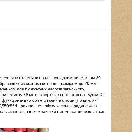
технічних та стічних вод з прохідним перетином 30
еабразивних зважених включень розміром до 20 мм.
азником для бюджетних насосів загального
ри натиску 39 метрів вертикального стовпа. Букви С і
 функціонально орієнтований на подачу рідин, які
 СД50/56б пройшов перевірку часом, є радянською
ої установки, він компактний і може встановлюватися