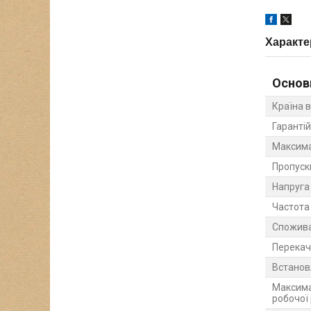
Характе
Основ
Країна 
Гарантій
Максима
Пропуск
Напруга
Частота
Спожива
Перекач
Встанов
Максима
робочої