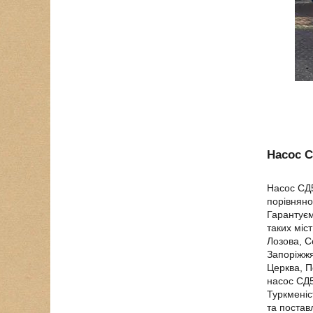
Насос С
Насос СД5
порівняно
Гарантуєм
таких міс
Лозова, С
Запоріжжя
Церква, П
насос СД5
Туркменіс
та постав