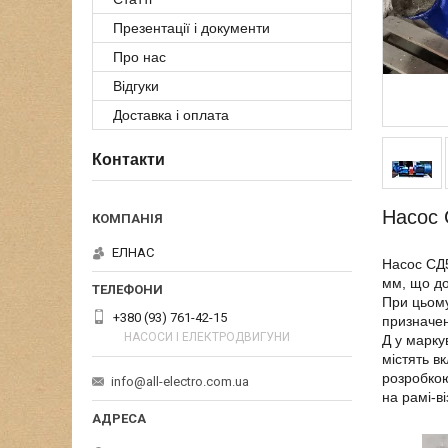
Презентації і документи
Про нас
Відгуки
Доставка і оплата
Контакти
Насос 
ЕЛНАС
Насос СД5
мм, що до
При цьому
+380 (93) 761-42-15
призначен
НАСОСИ І ЕЛЕКТРОДВИГУНИ
Д у марку
містять в
розробкою
info@all-electro.com.ua
на рамі-в