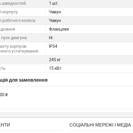
ть швидкостей
1 шт.
л корпусу
Чавун
л робочого колеса
Чавун
єднання
Фланцеве
 пуск двигуна
Ні
исту корпусів
IP54
нного устаткування
245 кг
сть
15 кВт
ція для замовлення
00 ₴
ЕНТИ
СОЦІАЛЬНІ МЕРЕЖІ І МЕДІА