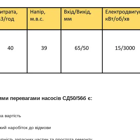
ми перевагами насосів СД50/56б є:
ка вартість
кий наробіток до відмови
упність запасних частин та простота ремонту