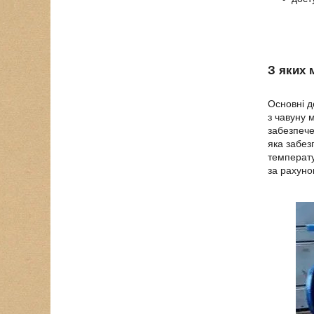
З яких 
Основні д
з чавуну 
забезпече
яка забез
температу
за рахуно