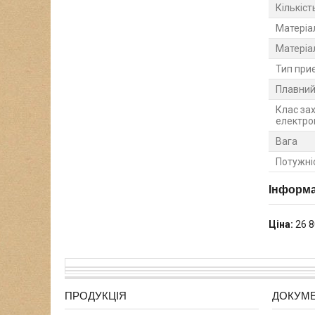
Кількіс
Матеріа
Матеріа
Тип при
Плавний
Клас зах
електро
Вага
Потужні
Інформа
Ціна:
26 8
ПРОДУКЦІЯ
ДОКУМ