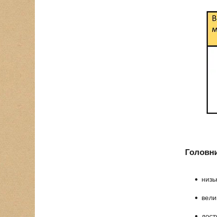
Головни
низь
вели
дост