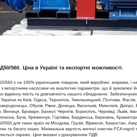
Д50/56б. Ціна в Україні та експортні можливості.
0/56б є на 100% українським товаром, який виробляє, зокрема, і 
 з імпортними насосами на аналогічні параметри, що й зумовлює й
о відмінну якість та довговічність нашого обладнання. Забезпечує
т України як Київ, Одеса, Тернопіль, Хмельницький, Полтава, Фасті
євєродонецьк, Обухів, Рівне, Донецьк, Васильків, Миколаїв, Дніпро,
, Вінниця, Бровари, Бахмут, Чернігів, Бориспіль, Чернівці, Львів, Ів
опасна, Буча, Кременчук, Горлівка, Бердянськ, Березань, Краматорс
0/56б для таких країн як Молдова, Грузія, Вірменія, Казахстан, Азе
тан та багато інших. Мінімальна вартість митної очистки FCA партії
ляється окремо. Ціни вказані з урахуванням ПДВ.