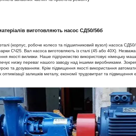
матеріалів виготовляють насос СД50/56б
еталі (корпус, робоче колесо та підшипниковий вузол) насоса СД
марки СЧ25. Вал насоса виготовляють із сталі (45 або 40Х). Незва
ння якості виливки. Наше підприємство використовує німецьку маш
печує низку переваг нашого заводу над іншими виробниками. Зокрем
рою та дозуванням. Крім підвищення якості використання автоматиз
к оптимізації залишків металу, економії трудовитрат та підвищення 