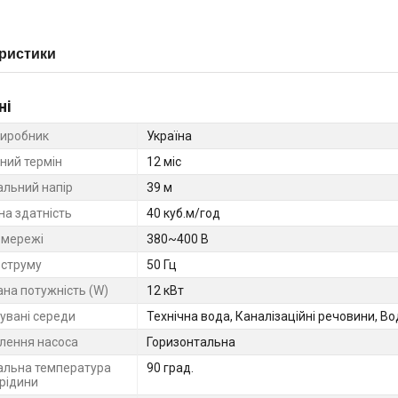
ристики
ні
виробник
Україна
ний термін
12 міс
льний напір
39 м
на здатність
40 куб.м/год
 мережі
380~400 В
 струму
50 Гц
на потужність (W)
12 кВт
увані середи
Технічна вода, Каналізаційні речовини, В
лення насоса
Горизонтальна
льна температура
90 град.
 рідини