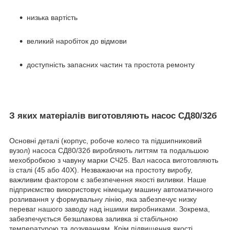
низька вартість
великий наробіток до відмови
доступність запасних частин та простота ремонту
З яких матеріалів виготовляють насос СД80/32б
Основні деталі (корпус, робоче колесо та підшипниковий
вузол) насоса СД80/32б виробляють литтям та подальшою
мехобробкою з чавуну марки СЧ25. Вал насоса виготовляють
із сталі (45 або 40Х). Незважаючи на простоту виробу,
важливим фактором є забезпечення якості виливки. Наше
підприємство використовує німецьку машину автоматичного
розливання у формувальну лінію, яка забезпечує низку
переваг нашого заводу над іншими виробниками. Зокрема,
забезпечується безшлакова заливка зі стабільною
температурою та дозуванням. Крім підвищення якості