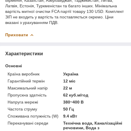
Вірменія, Казахстан, Азербайджан, Таджикистан, Литва,
Латвія, Естонія, Туркменістан та багато інших. Мінімальна
вартість митної очистки FCA партії товару 130 USD. Комплект
ЗІП не входить у вартість та поставляється окремо. Ціни
вказані з урахуванням ПДВ.
Приховати
Характеристики
Основні
Країна виробник
Україна
Гарантійний термін
12 міс
Максимальний напір
22 м
Пропускна здатність
62 куб.м/год
Напруга мережі
380~400 В
Частота струму
50 Гц
Споживана потужність (W)
9.4 кВт
Перекачувані середи
Технічна вода, Каналізаційні
речовини, Вода з