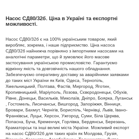
Насос СД80/32б. Ціна в Україні та експортні
можливості.
Насос СД80/32б є на 100% українським товаром, який
виробляє, зокрема, і наше підприємство. Ціна насоса
СД80/32б найнижча порівняно з імпортними насосами на
аналогічні параметри, що й зумовлює його масове
застосування українською промисловістю. Гарантуємо
відмінну якість та довговічність нашого обладнання.
Забезпечуємо оперативну доставку за аварійними заявками
до таких міст України як Київ, Одеса, Тернопіль,
Хмельницький, Полтава, Фастів, Миргород, Яготин,
Кропивницький, Маріуполь, Лозова, Сєвєродонецьк, Обухів,
Рівне, Донецьк, Васильків, Миколаїв, Дніпро, Боярка, Луганськ
, Гостомель, Лисичанськ, Вишгород, Запоріжжя, Вінниця,
Бровари, Бахмут, Чернігів, Бориспіль, Чернівці, Львів, Івано-
Франківськ, Луцьк, Херсон, Ужгород, Суми, Біла Церква,
Попасна, Буча, Кременчук, Горлівка, Бердянськ, Березань,
Краматорськ та інші великі міста України. Можливий експорт
на насос СД80/32б для таких країн як Молдова, Грузія,