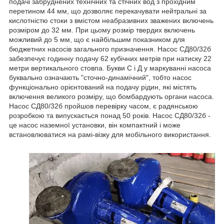
подачі забруднених технічних та стічних вод з прохідним
перетином 44 мм, що дозволяє перекачувати нейтральні за
кислотністю стоки з вмістом неабразивних зважених включень
розміром до 32 мм. При цьому розмір твердих включень
можливий до 5 мм, що є найбільшим показником для
бюджетних насосів загального призначення. Насос СД80/32б
забезпечує годинну подачу 62 кубічних метрів при натиску 22
метри вертикального стовпа. Букви С і Д у маркуванні насоса
буквально означають "сточно-динамічний", тобто насос
функціонально орієнтований на подачу рідин, які містять
включення великого розміру, що бомбардують органи насоса.
Насос СД80/32б пройшов перевірку часом, є радянською
розробкою та випускається понад 50 років. Насос СД80/32б -
це насос наземної установки, він компактний і може
встановлюватися на рамі-візку для мобільного використання.