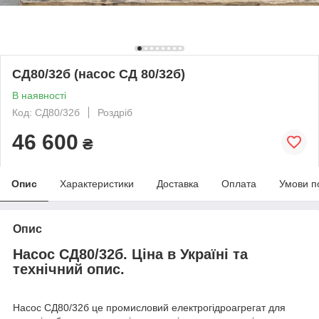
СД80/32б (насос СД 80/32б)
В наявності
Код: СД80/32б
Роздріб
46 600
₴
Опис
Характеристики
Доставка
Оплата
Умови п
Опис
Насос СД80/32б. Ціна в Україні та
технічний опис.
Насос СД80/32б це промисловий електрогідроагрегат для