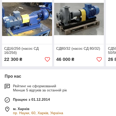
СД16/25б (насос СД
СД80/32 (насос СД 80/32)
СД50
16/25б)
50/5
22 300
46 000
26 
₴
₴
Про нас
Рейтинг не сформований
Менше 5 відгуків за останній рік
Працює з 01.12.2014
м. Харків
пр. Науки, 60, Харків, Україна