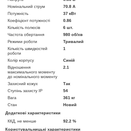
Номінальний струм
70.8 А
Потужність
37 кВт
Коефіцієнт потужності
0.86
Кількість полюсів
6 шт.
Частота обертання
980 об/хв
Режими роботи
Тривалий
Кількість швидкостей
1
роботи
Колір корпусу
Синій
Відношення
2.1
максимального моменту
до номінального моменту
Захисний кожух
Так
Ступінь захисту IP
54
Вага
361 кг
Стан
Новий
Додаткові характеристики
ККД, не менше
92.2 %
Користувальницькі характеристики