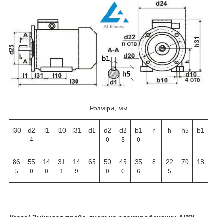
Розміри, мм
l30
d2
l1
l10
l31
d1
d2
d2
b1
n
h
h5
b1
4
0
5
0
86
55
14
31
14
65
50
45
35
8
22
70
18
5
0
0
1
9
0
0
6
5