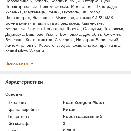
Нововолинськ, Ковель, Бердичів, Луцьк, Охтирка, Лубни,
Першотравенськ, Новомосковськ, Мелітополь, Виноградів,
Українка, Марганець, Ромни, Нікополь, Вишгород,
Червоноград, Вільнянськ, Мукачево, а також АИР225М6
можна купити в такі міста як Баштанка, Кам'янське,
Бердянськ, Чортків, Павлоград, Шостка, Славутич, Покровськ,
Дружківка, Вишневе, Умань, Волноваха, Дрогобич, Коломия,
Березань, Костянтинівка, Селидове, Новоград-Волинський,
Житомир, Ірпінь, Коростень, Хуст, Косів, Олександрія та інші
великі міста України.
Приховати
Характеристики
Основні
Виробник
Fuan Zongchi Motor
Країна виробник
Китай
Тип ротора
Короткозамкнений
Кількість фаз
3
Напруга
0.38 В