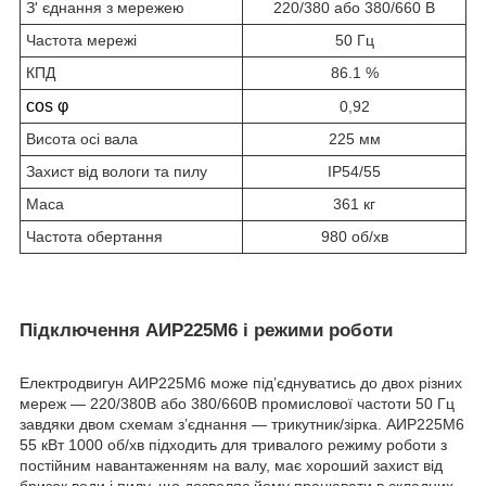
З' єднання з мережею
220/380 або 380/660 В
Частота мережі
50 Гц
КПД
86.1 %
cos φ
0,92
Висота осі вала
225 мм
Захист від вологи та пилу
IP54/55
Маса
361 кг
Частота обертання
980 об/хв
Підключення АИР225М6 і режими роботи
Електродвигун АИР225М6 може під’єднуватись до двох різних
мереж — 220/380В або 380/660В промислової частоти 50 Гц
завдяки двом схемам з’єднання — трикутник/зірка. АИР225М6
55 кВт 1000 об/хв підходить для тривалого режиму роботи з
постійним навантаженням на валу, має хороший захист від