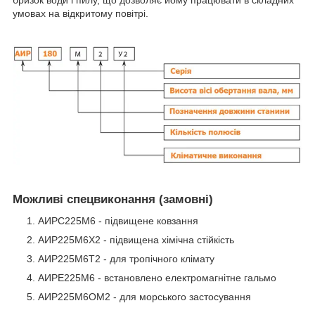
бризок води і пилу, що дозволяє йому працювати в складних
умовах на відкритому повітрі.
Можливі спецвиконання (замовні)
АИРС225М6 - підвищене ковзання
АИР225М6Х2 - підвищена хімічна стійкість
АИР225М6Т2 - для тропічного клімату
АИРЕ225М6 - встановлено електромагнітне гальмо
АИР225М6ОМ2 - для морського застосування