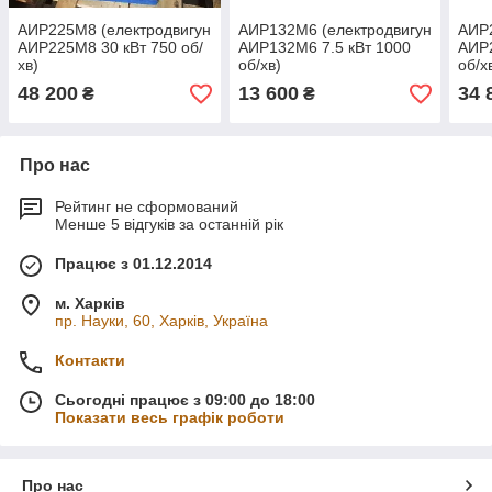
АИР225М8 (електродвигун
АИР132М6 (електродвигун
АИР2
АИР225М8 30 кВт 750 об/
АИР132М6 7.5 кВт 1000
АИР2
хв)
об/хв)
об/х
48 200
13 600
34 
₴
₴
Про нас
Рейтинг не сформований
Менше 5 відгуків за останній рік
Працює з 01.12.2014
м. Харків
пр. Науки, 60, Харків, Україна
Контакти
Сьогодні працює з 09:00 до 18:00
Показати весь графік роботи
Про нас