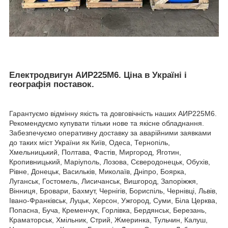
Електродвигун АИР225М6. Ціна в Україні і
географія поставок.
Гарантуємо відмінну якість та довговічність наших АИР225М6.
Рекомендуємо купувати тільки нове та якісне обладнання.
Забезпечуємо оперативну доставку за аварійними заявками
до таких міст України як Київ, Одеса, Тернопіль,
Хмельницький, Полтава, Фастів, Миргород, Яготин,
Кропивницький, Маріуполь, Лозова, Сєверодонецьк, Обухів,
Рівне, Донецьк, Васильків, Миколаїв, Дніпро, Боярка,
Луганськ, Гостомель, Лисичанськ, Вишгород, Запоріжжя,
Вінниця, Бровари, Бахмут, Чернігів, Бориспіль, Чернівці, Львів,
Івано-Франківськ, Луцьк, Херсон, Ужгород, Суми, Біла Церква,
Попасна, Буча, Кременчук, Горлівка, Бердянськ, Березань,
Краматорськ, Хмільник, Стрий, Жмеринка, Тульчин, Калуш,