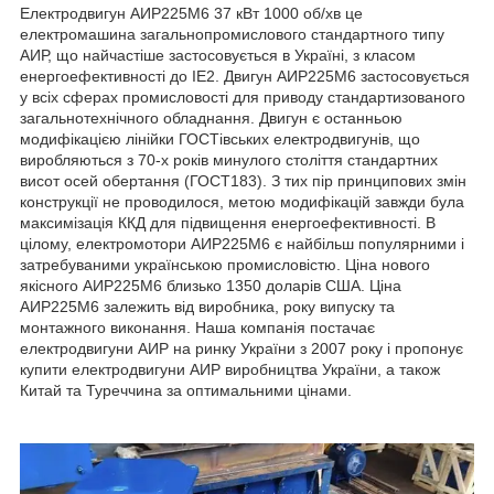
Електродвигун АИР225М6 37 кВт 1000 об/хв це
електромашина загальнопромислового стандартного типу
АИР, що найчастіше застосовується в Україні, з класом
енергоефективності до IE2. Двигун АИР225М6 застосовується
у всіх сферах промисловості для приводу стандартизованого
загальнотехнічного обладнання. Двигун є останньою
модифікацією лінійки ГОСТівських електродвигунів, що
виробляються з 70-х років минулого століття стандартних
висот осей обертання (ГОСТ183). З тих пір принципових змін
конструкції не проводилося, метою модифікацій завжди була
максимізація ККД для підвищення енергоефективності. В
цілому, електромотори АИР225М6 є найбільш популярними і
затребуваними українською промисловістю. Ціна нового
якісного АИР225М6 близько 1350 доларів США. Ціна
АИР225М6 залежить від виробника, року випуску та
монтажного виконання. Наша компанія постачає
електродвигуни АИР на ринку України з 2007 року і пропонує
купити електродвигуни АИР виробництва України, а також
Китай та Туреччина за оптимальними цінами.