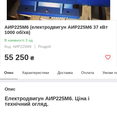
АИР225М6 (електродвигун АИР225М6 37 кВт
1000 об/хв)
В наявності 3 од.
Код: АИР225М6
Роздріб
55 250
₴
Опис
Характеристики
Доставка
Оплата
Умови п
Опис
Електродвигун АИР225М6. Ціна і
технічний огляд.