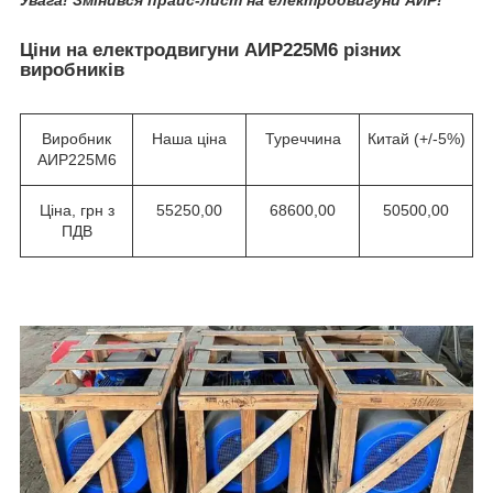
Увага! Змінився прайс-лист на електродвигуни АИР!
Ціни на електродвигуни АИР225М6 різних
виробників
Виробник
Наша ціна
Туреччина
Китай (+/-5%)
АИР225М6
Ціна, грн з
55250,00
68600,00
50500,00
ПДВ