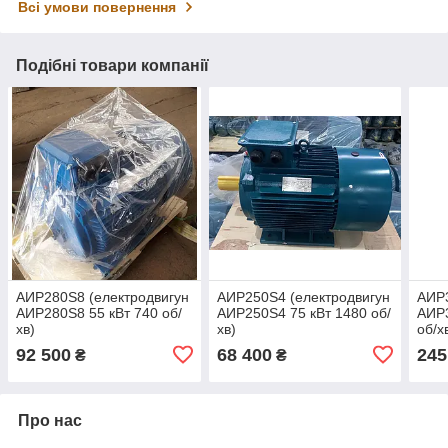
Всі умови повернення
Подібні товари компанії
АИР280S8 (електродвигун
АИР250S4 (електродвигун
АИР3
АИР280S8 55 кВт 740 об/
АИР250S4 75 кВт 1480 об/
АИР3
хв)
хв)
об/х
92 500
68 400
245
₴
₴
Про нас