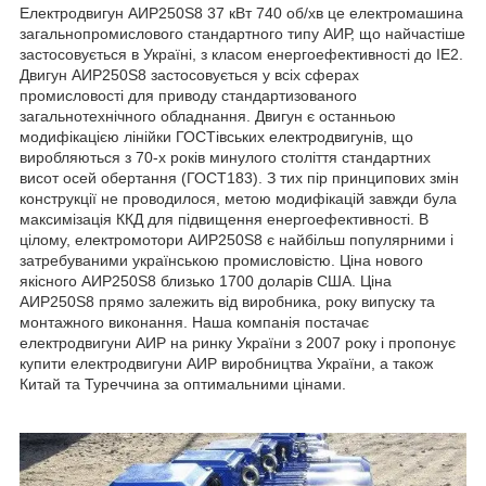
Електродвигун АИР250S8 37 кВт 740 об/хв це електромашина
загальнопромислового стандартного типу АИР, що найчастіше
застосовується в Україні, з класом енергоефективності до IE2.
Двигун АИР250S8 застосовується у всіх сферах
промисловості для приводу стандартизованого
загальнотехнічного обладнання. Двигун є останньою
модифікацією лінійки ГОСТівських електродвигунів, що
виробляються з 70-х років минулого століття стандартних
висот осей обертання (ГОСТ183). З тих пір принципових змін
конструкції не проводилося, метою модифікацій завжди була
максимізація ККД для підвищення енергоефективності. В
цілому, електромотори АИР250S8 є найбільш популярними і
затребуваними українською промисловістю. Ціна нового
якісного АИР250S8 близько 1700 доларів США. Ціна
АИР250S8 прямо залежить від виробника, року випуску та
монтажного виконання. Наша компанія постачає
електродвигуни АИР на ринку України з 2007 року і пропонує
купити електродвигуни АИР виробництва України, а також
Китай та Туреччина за оптимальними цінами.