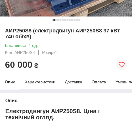
АИР250S8 (електродвигун АИР250S8 37 кВт
740 об/хв)
В наявності 4 од.
Код: АИР250S8
Роздріб
60 000
₴
Опис
Характеристики
Доставка
Оплата
Умови п
Опис
Електродвигун АИР250S8. Ціна і
технічний огляд.