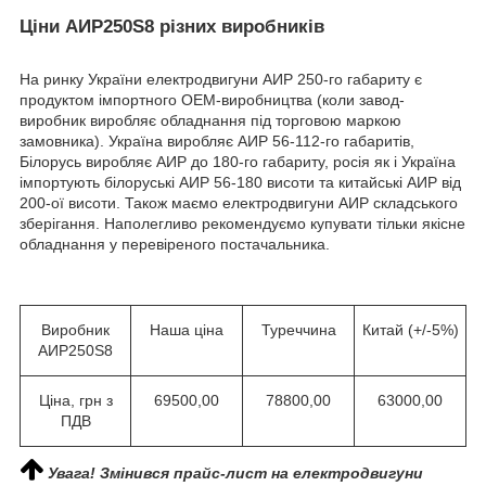
Ціни АИР250S8 різних виробників
На ринку України електродвигуни АИР 250-го габариту є
продуктом імпортного ОЕМ-виробництва (коли завод-
виробник виробляє обладнання під торговою маркою
замовника). Україна виробляє АИР 56-112-го габаритів,
Білорусь виробляє АИР до 180-го габариту, росія як і Україна
імпортують білоруські АИР 56-180 висоти та китайські АИР від
200-ої висоти. Також маємо електродвигуни АИР складського
зберігання. Наполегливо рекомендуємо купувати тільки якісне
обладнання у перевіреного постачальника.
Виробник
Наша ціна
Туреччина
Китай (+/-5%)
АИР250S8
Ціна, грн з
69500,00
78800,00
63000,00
ПДВ
Увага! Змінився прайс-лист на електродвигуни