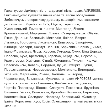
Гарантуємо відмінну якість та довговічність наших АИР250S8.
Рекомендуємо купувати тільки нове та якісне обладнання.
Забезпечуємо оперативну доставку за аварійними заявками
до таких міст України як Київ, Одеса, Тернопіль,
Хмельницький, Полтава, Фастів, Миргород, Яготин,
Кропивницький, Маріуполь, Лозова, Сєверодонецьк, Обухів,
Рівне, Донецьк, Васильків, Миколаїв, Дніпро, Боярка,
Луганськ, Гостомель, Лисичанськ, Вишгород, Запоріжжя,
Вінниця, Бровари, Бахмут, Чернігів, Бориспіль, Чернівці, Львів,
Івано-Франківськ, Луцьк, Херсон, Ужгород, Суми, Біла Церква,
Попасна, Буча, Кременчук, Горлівка, Бердянськ, Березань,
Краматорськ, Хмільник, Стрий, Жмеринка, Тульчин, Калуш,
Нововолинськ, Ковель, Бердичів, Луцьк, Охтирка, Лубни,
Першотравенськ, Новомосковськ, Мелітополь, Виноградів,
Українка, Марганець, Ромни, Нікополь, Вишгород,
Червоноград, Вільнянськ, Мукачево, а також АИР250S8 можна
купити в такі міста як Баштанка, Кам'янське, Бердянськ,
Чортків, Павлоград, Шостка, Славутич, Покровськ, Дружківка,
Вишневе, Умань, Волноваха, Дрогобич, Коломия, Березань,
Костянтинівка, Селидове, Новоград-Волинський, Житомир,
Ірпінь, Коростень, Хуст, Косів, Олександрія та інші великі міста
України.