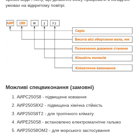
умовах на відкритому повітрі.
Можливі спецвиконання (замовні)
АИРС250S8 - підвищене ковзання
АИР250S8Х2 - підвищена хімічна стійкість
АИР250S8Т2 - для тропічного клімату
АИРЕ250S8 - встановлено електромагнітне гальмо
АИР250S8ОМ2 - для морського застосування