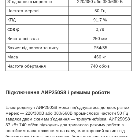
З' єднання з мережею
220/380 або 380/660 В
Частота мережі
50 Гц
КПД
91.7 %
cos φ
0,79
Висота осі вала
250 мм
Захист від вологи та пилу
IP54/55
Маса
466 кг
Частота обертання
740 об/хв
Підключення АИР250S8 і режими роботи
Електродвигун АИР250S8 може під’єднуватись до двох різних
мереж — 220/380В або 380/660В промислової частоти 50 Гц
завдяки двом схемам з’єднання — трикутник/зірка. АИР250S8
37 кВт 740 об/хв підходить для тривалого режиму роботи з
постійним навантаженням на валу, має хороший захист від
бризок води і пилу, що дозволяє йому працювати в складних