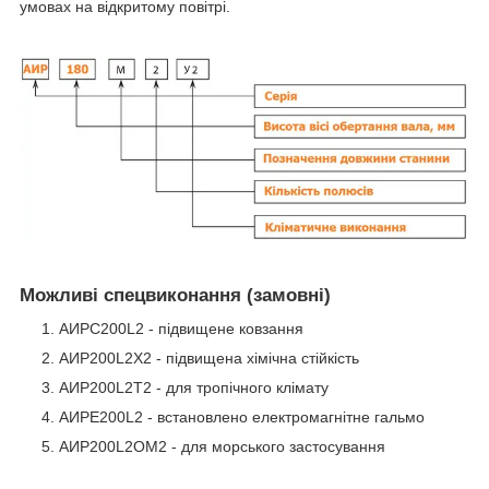
умовах на відкритому повітрі.
Можливі спецвиконання (замовні)
АИРС200L2 - підвищене ковзання
АИР200L2Х2 - підвищена хімічна стійкість
АИР200L2Т2 - для тропічного клімату
АИРЕ200L2 - встановлено електромагнітне гальмо
АИР200L2ОМ2 - для морського застосування