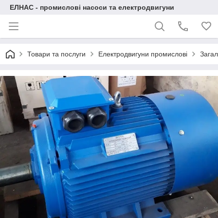
ЕЛНАС - промислові насоси та електродвигуни
Товари та послуги
Електродвигуни промислові
Загал