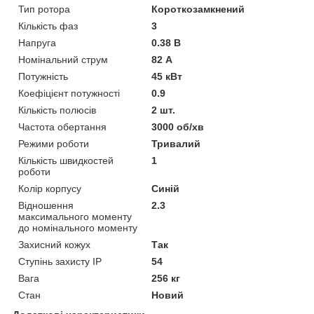
Тип ротора
Короткозамкнений
Кількість фаз
3
Напруга
0.38 В
Номінальний струм
82 А
Потужність
45 кВт
Коефіцієнт потужності
0.9
Кількість полюсів
2 шт.
Частота обертання
3000 об/хв
Режими роботи
Тривалий
Кількість швидкостей
1
роботи
Колір корпусу
Синій
Відношення
2.3
максимального моменту
до номінального моменту
Захисний кожух
Так
Ступінь захисту IP
54
Вага
256 кг
Стан
Новий