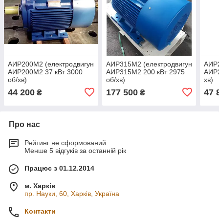
АИР200М2 (електродвигун
АИР315М2 (електродвигун
АИР2
АИР200М2 37 кВт 3000
АИР315М2 200 кВт 2975
АИР2
об/хв)
об/хв)
хв)
44 200
177 500
47 
₴
₴
Про нас
Рейтинг не сформований
Менше 5 відгуків за останній рік
Працює з 01.12.2014
м. Харків
пр. Науки, 60, Харків, Україна
Контакти