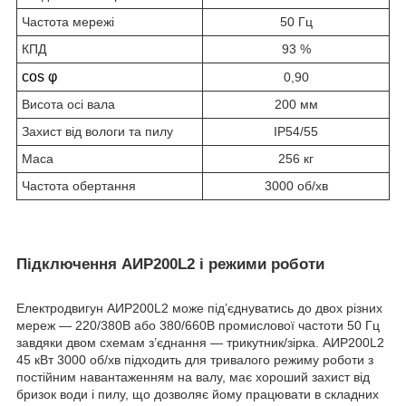
Частота мережі
50 Гц
КПД
93 %
cos φ
0,90
Висота осі вала
200 мм
Захист від вологи та пилу
IP54/55
Маса
256 кг
Частота обертання
3000 об/хв
Підключення АИР200L2 і режими роботи
Електродвигун АИР200L2 може під’єднуватись до двох різних
мереж — 220/380В або 380/660В промислової частоти 50 Гц
завдяки двом схемам з’єднання — трикутник/зірка. АИР200L2
45 кВт 3000 об/хв підходить для тривалого режиму роботи з
постійним навантаженням на валу, має хороший захист від
бризок води і пилу, що дозволяє йому працювати в складних