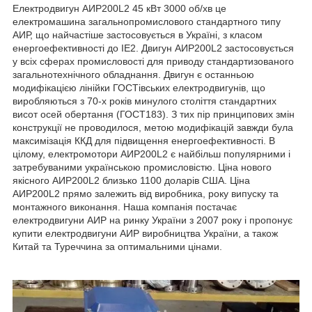
Електродвигун АИР200L2 45 кВт 3000 об/хв це
електромашина загальнопромислового стандартного типу
АИР, що найчастіше застосовується в Україні, з класом
енергоефективності до IE2. Двигун АИР200L2 застосовується
у всіх сферах промисловості для приводу стандартизованого
загальнотехнічного обладнання. Двигун є останньою
модифікацією лінійки ГОСТівських електродвигунів, що
виробляються з 70-х років минулого століття стандартних
висот осей обертання (ГОСТ183). З тих пір принципових змін
конструкції не проводилося, метою модифікацій завжди була
максимізація ККД для підвищення енергоефективності. В
цілому, електромотори АИР200L2 є найбільш популярними і
затребуваними українською промисловістю. Ціна нового
якісного АИР200L2 близько 1100 доларів США. Ціна
АИР200L2 прямо залежить від виробника, року випуску та
монтажного виконання. Наша компанія постачає
електродвигуни АИР на ринку України з 2007 року і пропонує
купити електродвигуни АИР виробництва України, а також
Китай та Туреччина за оптимальними цінами.