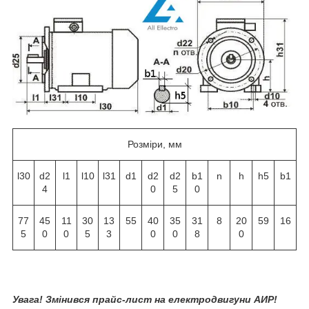
Розміри, мм
l30
d2
l1
l10
l31
d1
d2
d2
b1
n
h
h5
b1
4
0
5
0
77
45
11
30
13
55
40
35
31
8
20
59
16
5
0
0
5
3
0
0
8
0
Увага! Змінився прайс-лист на електродвигуни АИР!