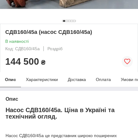
СДВ160/45а (насос СДВ160/45а)
В наявності
Код: СДВ160/45а
Роздріб
144 500
₴
Опис
Характеристики
Доставка
Оплата
Умови п
Опис
Насос СДВ160/45а. Ціна в Україні та
технічний огляд.
Насос СДВ160/45а це представник широко поширених