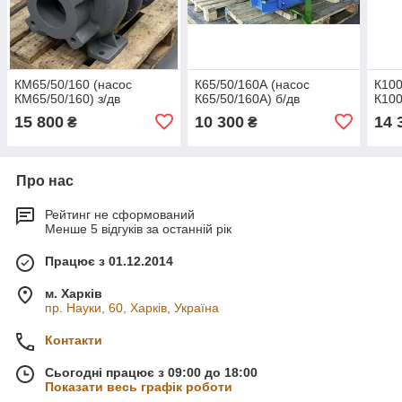
КМ65/50/160 (насос
К65/50/160А (насос
К100
КМ65/50/160) з/дв
К65/50/160А) б/дв
К100
15 800
10 300
14 
₴
₴
Про нас
Рейтинг не сформований
Менше 5 відгуків за останній рік
Працює з 01.12.2014
м. Харків
пр. Науки, 60, Харків, Україна
Контакти
Сьогодні працює з 09:00 до 18:00
Показати весь графік роботи