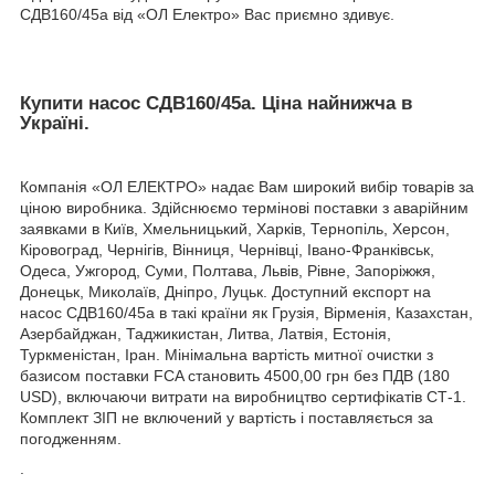
СДВ160/45а від «ОЛ Електро» Вас приємно здивує.
Купити насос СДВ160/45а. Ціна найнижча в
Україні.
Компанія «ОЛ ЕЛЕКТРО» надає Вам широкий вибір товарів за
ціною виробника. Здійснюємо термінові поставки з аварійним
заявками в Київ, Хмельницький, Харків, Тернопіль, Херсон,
Кіровоград, Чернігів, Вінниця, Чернівці, Івано-Франківськ,
Одеса, Ужгород, Суми, Полтава, Львів, Рівне, Запоріжжя,
Донецьк, Миколаїв, Дніпро, Луцьк. Доступний експорт на
насос СДВ160/45а в такі країни як Грузія, Вірменія, Казахстан,
Азербайджан, Таджикистан, Литва, Латвія, Естонія,
Туркменістан, Іран. Мінімальна вартість митної очистки з
базисом поставки FCA становить 4500,00 грн без ПДВ (180
USD), включаючи витрати на виробництво сертифікатів СТ-1.
Комплект ЗІП не включений у вартість і поставляється за
погодженням.
.