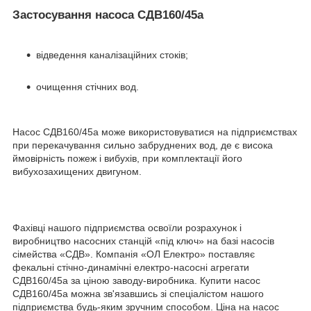
Застосування насоса СДВ160/45а
відведення каналізаційних стоків;
очищення стічних вод.
Насос СДВ160/45а може використовуватися на підприємствах
при перекачування сильно забруднених вод, де є висока
ймовірність пожеж і вибухів, при комплектації його
вибухозахищених двигуном.
Фахівці нашого підприємства освоїли розрахунок і
виробництво насосних станцій «під ключ» на базі насосів
сімейства «СДВ». Компанія «ОЛ Електро» поставляє
фекальні стічно-динамічні електро-насосні агрегати
СДВ160/45а за ціною заводу-виробника. Купити насос
СДВ160/45а можна зв'язавшись зі спеціалістом нашого
підприємства будь-яким зручним способом. Ціна на насос