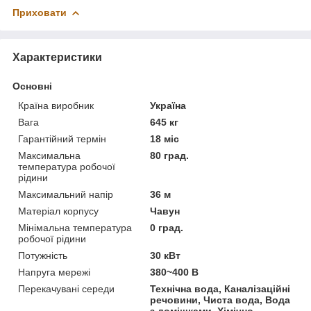
Приховати
Характеристики
Основні
Країна виробник
Україна
Вага
645 кг
Гарантійний термін
18 міс
Максимальна
80 град.
температура робочої
рідини
Максимальний напір
36 м
Матеріал корпусу
Чавун
Мінімальна температура
0 град.
робочої рідини
Потужність
30 кВт
Напруга мережі
380~400 В
Перекачувані середи
Технічна вода, Каналізаційні
речовини, Чиста вода, Вода
з домішками, Хімічно