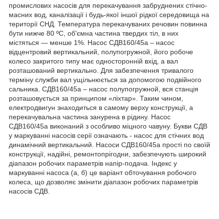
промислових насосів для перекачування забруднених стічно-
масних вод, каналізації і будь-якої іншої рідкої середовища на
території СНД. Температура перекачуваних речовин повинна
бути нижче 80 ºС, об'ємна частина твердих тіл, в них
містяться ― менше 1%. Насос СДВ160/45а – насос
відцентровий вертикальний, полупогружной, його робоче
колесо закритого типу має односторонній вхід, а вал
розташований вертикально. Для забезпечення тривалого
терміну служби вал ущільнюється за допомогою подвійного
сальника. СДВ160/45а – насос полупогружной, вся станція
розташовується за принципом «ліхтар». Таким чином,
електродвигун знаходиться в самому верху конструкції, а
перекачувальна частина занурена в рідину. Насос
СДВ160/45а виконаний з особливо міцного чавуну. Букви СДВ
у маркуванні насосів серії означають - насос для стічних вод
динамічний вертикальний. Насоси СДВ160/45а прості по своїй
конструкції, надійні, ремонтопрігодни, забезпечують широкий
діапазон робочих параметрів напір-подача. Індекс у
маркуванні насоса (а, б) це варіант обточування робочого
колеса, що дозволяє змінити діапазон робочих параметрів
насосів СДВ.