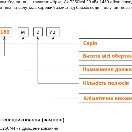
ам з’єднання — трикутник/зірка. АИР250М4 90 кВт 1480 об/хв підхо
нням на валу, має хороший захист від бризок води і пилу, що дозв
 спецвиконання (замовні)
С250М4 - підвищене ковзання