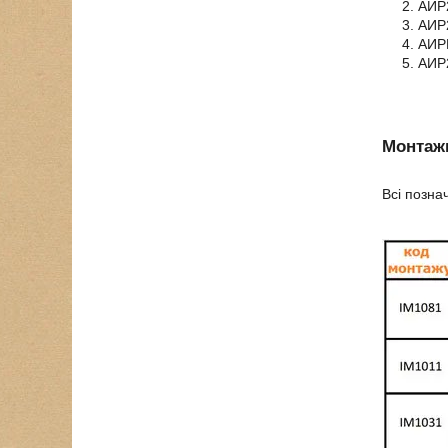
АИР2
АИР2
АИРЕ
АИР
Монтажн
Всі позна