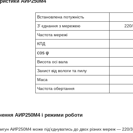
еристики АИР250М4
Встановлена потужність
З' єднання з мережею
220/
Частота мережі
КПД
cos φ
Висота осі вала
Захист від вологи та пилу
Маса
Частота обертання
чення АИР250М4 і режими роботи
игун АИР250М4 може під’єднуватись до двох різних мереж — 220/3