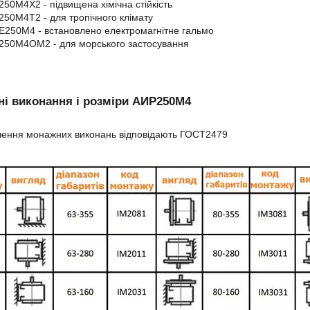
50М4Х2 - підвищена хімічна стійкість
50М4Т2 - для тропічного клімату
250М4 - встановлено електромагнітне гальмо
250М4ОМ2 - для морського застосування
і виконання і розміри АИР250М4
чення монажних виконань відповідають ГОСТ2479