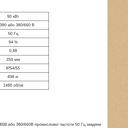
90 кВт
380 або 380/660 В
50 Гц
94 %
0,88
250 мм
IP54/55
498 кг
1480 об/хв
80В або 380/660В промислової частоти 50 Гц завдяки