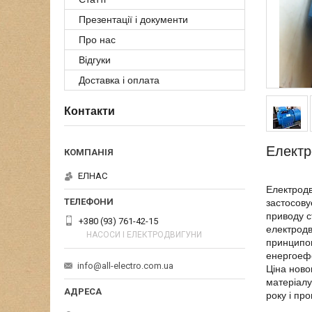
Презентації і документи
Про нас
Відгуки
Доставка і оплата
Контакти
Електр
ЕЛНАС
Електродв
застосову
приводу с
+380 (93) 761-42-15
електродв
НАСОСИ І ЕЛЕКТРОДВИГУНИ
принципов
енергоефе
info@all-electro.com.ua
Ціна ново
матеріалу
року і пр