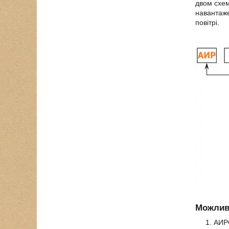
двом схем
навантаже
повітрі.
Можливі
АИР