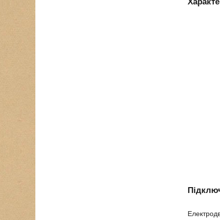
Характ
Підклю
Електродв