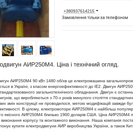
+380937614215
Замовлення тільки за телефоном
одвигун АИР250М4. Ціна і технічний огляд.
игун АИР250М4 90 кВт 1480 об/хв це електромашина загальнопром
ється в Україні, з класом енергоефективності до IE2. Двигун АИР25
тандартизованого загальнотехнічного обладнання. Двигун є останн
игунів, що виробляються з 70-х років минулого століття стандартни
их змін конструкції не проводилося, метою модифікацій завжди бу
ктивності. В цілому, електромотори АИР250М4 є найбільш популяр
го якісного АИР250М4 близько 1900 доларів США. Ціна АИР250М4 пр
 виконання корпусу та монтажного виконання. Наша компанія поста
опонує купити електродвигуни АИР виробництва України, а також Ки