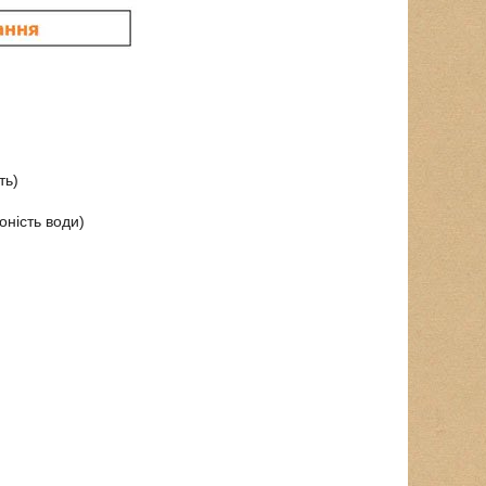
ть)
оність води)