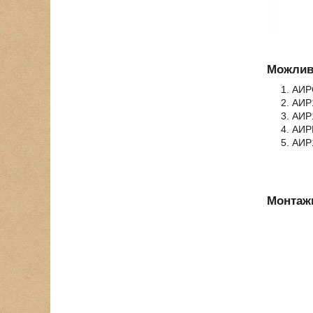
Можливі
АИРС
АИР1
АИР1
АИРЕ
АИР1
Монтажн