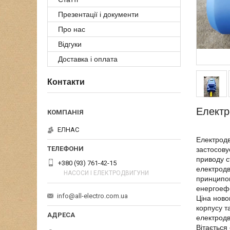
Презентації і документи
Про нас
Відгуки
Доставка і оплата
Контакти
Електр
ЕЛНАС
Електродв
застосову
приводу с
+380 (93) 761-42-15
електродв
НАСОСИ І ЕЛЕКТРОДВИГУНИ
принципов
енергоефе
info@all-electro.com.ua
Ціна ново
корпусу т
електродв
Вітається