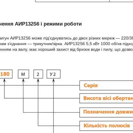
чення АИР132S6 і режими роботи
игун АИР132S6 може під’єднуватись до двох різних мереж — 220/38
ам з’єднання — трикутник/зірка. АИР132S6 5,5 кВт 1000 об/хв підх
нням на валу, має хороший захист від бризок води і пилу, що дозв