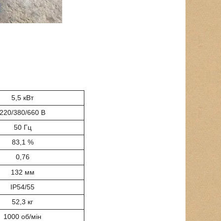
5,5 кВт
220/380/660 В
50 Гц
83,1 %
0,76
132 мм
IP54/55
52,3 кг
1000 об/мін