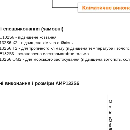
 спецвиконання (замовні)
132S6 - підвищене ковзання
32S6 Х2 - підвищена хімічна стійкість
32S6 Т2 - для тропічного клімату (підвищена температура і вологіс
132S6 - встановлено електромагнітне гальмо
32S6 ОМ2 - для морського застосування (підвищена вологість, сол
і виконання і розміри АИР132S6
М
о
н
Р
т
о
М
а
з
а
ж
ш