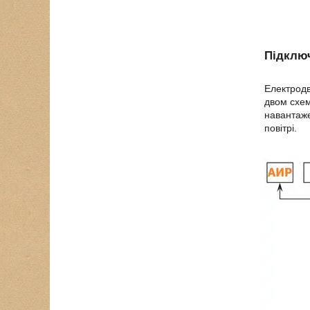
Підклю
Електродв
двом схем
навантаже
повітрі.