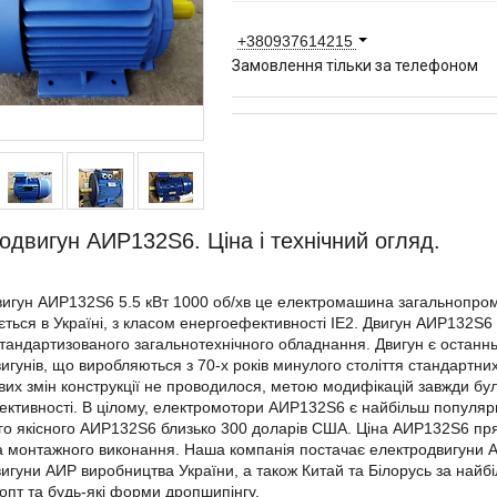
+380937614215
Замовлення тільки за телефоном
одвигун АИР132S6. Ціна і технічний огляд.
игун АИР132S6 5.5 кВт 1000 об/хв це електромашина загальнопром
ється в Україні, з класом енергоефективності IE2. Двигун АИР132S6
тандартизованого загальнотехнічного обладнання. Двигун є останн
игунів, що виробляються з 70-х років минулого століття стандартни
их змін конструкції не проводилося, метою модифікацій завжди бу
ктивності. В цілому, електромотори АИР132S6 є найбільш популяр
го якісного АИР132S6 близько 300 доларів США. Ціна АИР132S6 пря
а монтажного виконання. Наша компанія постачає електродвигуни АИ
игуни АИР виробництва України, а також Китай та Білорусь за найб
 опт та будь-які форми дропшипінгу.