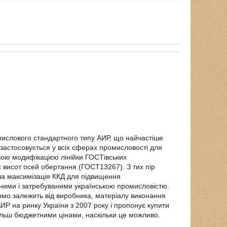
ислового стандартного типу АИР, що найчастіше
 застосовується у всіх сферах промисловості для
ьою модифікацією лінійки ГОСТівських
х висот осей обертання (ГОСТ13267). З тих пір
ла максимізація ККД для підвищення
ними і затребуваними українською промисловістю.
мо залежить від виробника, матеріалу виконання
Р на ринку України з 2007 року і пропонує купити
ільш бюджетними цінами, наскільки це можливо.