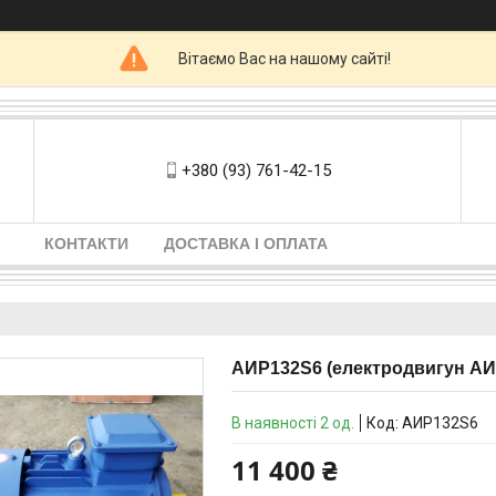
Вітаємо Вас на нашому сайті!
+380 (93) 761-42-15
КОНТАКТИ
ДОСТАВКА І ОПЛАТА
АИР132S6 (електродвигун АИР
В наявності 2 од.
Код:
АИР132S6
11 400 ₴