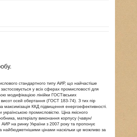
обу.
слового стандартного типу АИР, що найчастіше
 застосовується у всіх сферах промисловості для
ьою модифікацією лінійки ГОСТівських
х висот осей обертання (ГОСТ 183-74). З тих пір
ла максимізація ККД підвищення енергоефективності.
 українською промисловістю. Ціна якісного
бника, матеріалу виконання корпусу (чавун/
 АИР на ринку України з 2007 року та пропонує
 за найбюджетнішими цінами наскільки це можливо за