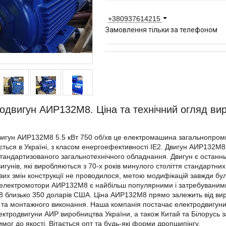
+380937614215
Замовлення тільки за телефоном
одвигун АИР132М8. Ціна та технічний огляд вир
игун АИР132М8 5.5 кВт 750 об/хв це електромашина загальнопроми
ється в Україні, з класом енергоефективності IE2. Двигун АИР132М8
тандартизованого загальнотехнічного обладнання. Двигун є останн
игунів, які виробляються з 70-х років минулого століття стандартни
их змін конструкції не проводилося, метою модифікацій завжди бу
 електромотори АИР132М8 є найбільш популярними і затребуваними
близько 350 доларів США. Ціна АИР132М8 прямо залежить від виро
 та монтажного виконання. Наша компанія постачає електродвигуни
ектродвигуни АИР виробництва України, а також Китай та Білорусь
имог до якості. Вітається опт та будь-які форми дропшипінгу.