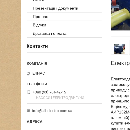
Презентації і документи
Про нас
Відгуки
Доставка і оплата
Контакти
Електр
ЕЛНАС
Електродв
застосову
приводу с
+380 (93) 761-42-15
електродв
НАСОСИ І ЕЛЕКТРОДВИГУНИ
принципов
В цілому,
info@all-electro.com.ua
АИР132М8 
алюміній)
купити ел
високих в