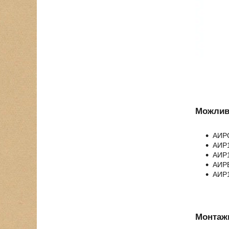
Можливі
АИРС
АИР1
АИР1
АИРЕ
АИР1
Монтажн