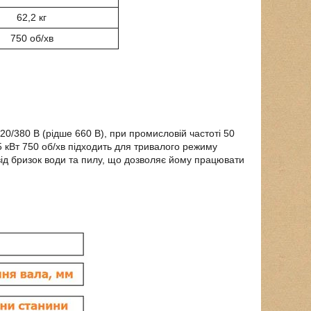
62,2 кг
750 об/хв
0/380 В (рідше 660 В), при промисловій частоті 50
5 кВт 750 об/хв підходить для тривалого режиму
ід бризок води та пилу, що дозволяє йому працювати