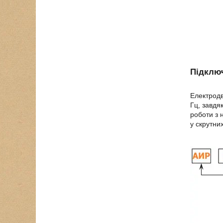
Підклю
Електродв
Гц, завдя
роботи з 
у скрутни