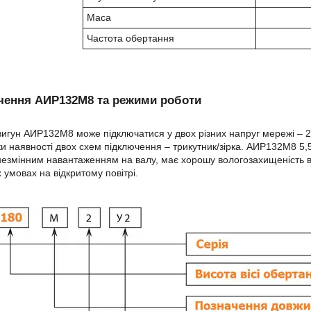
Маса
Частота обертання
чення АИР132М8 та режими роботи
игун АИР132М8 може підключатися у двох різних напруг мережі – 22
ки наявності двох схем підключення – трикутник/зірка. АИР132М8 5,
незмінним навантаженням на валу, має хорошу вологозахищеність в
х умовах на відкритому повітрі.