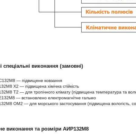
 спеціальні виконання (замовні)
132М8 ― підвищене ковзання
32М8 Х2 ― підвищена хімічна стійкість
32М8 Т2 ― для тропічного клімату (підвищена температура та воло
132М8 ― встановлено електромагнітне гальмо
32М8 ОМ2 ― для морського застосування (підвищена вологість, со
е виконання та розміри АИР132М8