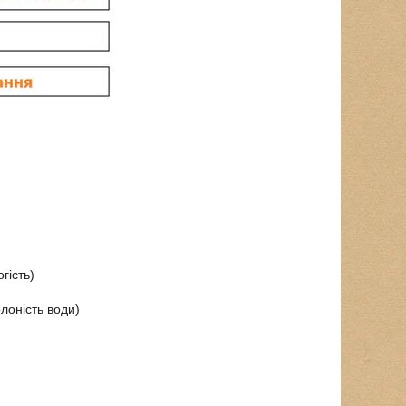
гість)
лоність води)