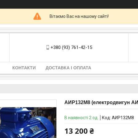
Вітаємо Вас на нашому сайті!
+380 (93) 761-42-15
КОНТАКТИ
ДОСТАВКА І ОПЛАТА
АИР132М8 (електродвигун АИР
В наявності 2 од.
Код:
АИР132М8
13 200 ₴