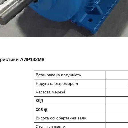
еристики АИР132М8
Встановлена потужність
Наруга електромережі
Частота мережі
ККД
cos φ
Висота осі обертання валу
Ступінь захисту