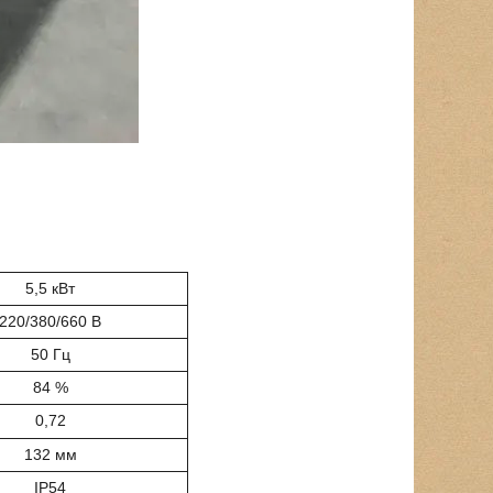
5,5 кВт
220/380/660 В
50 Гц
84 %
0,72
132 мм
IP54