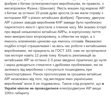
фабрик з Китаю (електромоторні виробництва, як правило, з
мегапромзон Фуана і Шанхаю). Якість машин під маркою АЇР
з Китаю за останні 10 років дуже зросла (а ми мали справу з
моторами АЇР з різних китайських фабрик). Причому, двигуни
АЇР з різних заводів-виробників КНР завжди було приблизно
паритетного якості і зростала з плином часу. Ми знаємо історії
про вкрай низькоякісні китайські АИРы, в корпусному лиття
яких використано вторсировину, а обмотки не мідні, а з
якихось алюмінієво-цинково-ще якихось сплавів. Вважаємо
подібні історії страшилками і за весь час роботи з китайськими
виробниками, які працюють за ГОСТ 183, нам не зустрічалися
такі мотори навіть 12 років тому. Кількість рекламацій за
китайським АЇР за останні 2-3 роки зведено практично до нуля
і зараз доводиться стикатися з дрібними проблемами, які не
залежать від виробника і стосуються пошкоджень при
транспортуванні. Ринок проголосував за грошима китайські
АЇР незалежно від того, під виглядом яких українських
виробників" вони б не подавались. Також слід розуміти, що
в
Україні ніколи не проводилися
електродвигуни АІР вище
100го габариту.