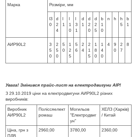
Марка
Розміри, мм
l3
d
l
l
l
d
d
d
b
n
h
h
b
0
2
1
1
3
1
2
2
1
5
1
4
0
1
0
5
0
АИР90L2
3
2
5
1
5
2
2
1
1
4
9
2
8
5
5
0
2
6
4
1
8
4
0
7
0
0
5
5
0
0
Увага! Змінився прайс-лист на електродвигуни АІР!
З 29.10.2019 ціни на електродвигуни АИР90L2 різних
виробників:
Виробник
Поліссяелект
Могильов
ХЕЛЗ (Харків)
АИР90L2
ромаш
"Електродвиг
/ Китай
ун"
Ціна, грн з
2960,00
3780,00
2360,00
ПДВ