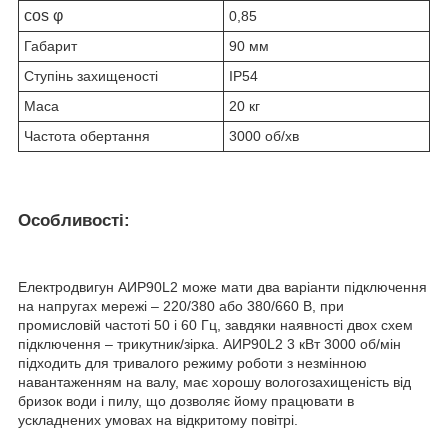
cos φ
0,85
Габарит
90 мм
Ступінь захищеності
IP54
Маса
20 кг
Частота обертання
3000 об/хв
Особливості:
Електродвигун АИР90L2 може мати два варіанти підключення
на напругах мережі – 220/380 або 380/660 В, при
промисловій частоті 50 і 60 Гц, завдяки наявності двох схем
підключення – трикутник/зірка. АИР90L2 3 кВт 3000 об/мін
підходить для тривалого режиму роботи з незмінною
навантаженням на валу, має хорошу вологозахищеність від
бризок води і пилу, що дозволяє йому працювати в
ускладнених умовах на відкритому повітрі.