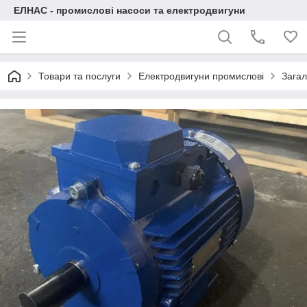
ЕЛНАС - промислові насоси та електродвигуни
Товари та послуги
Електродвигуни промислові
Загал