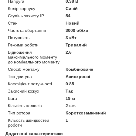
Напруга
0.38 В
Колір корпусу
Синій
Ступінь захисту IP
54
Стан
Новий
Частота обертання
3000 об/хв
Потужність
3 кВт
Режими роботи
Тривалий
Відношення
2.6
максимального моменту
до номінального моменту
Спосіб монтажу
Комбіноване
Тип двигуна
Асинхронні
Коефіцієнт потужності
0.85
Захисний кожух
Так
Вага
19 кг
Кількість полюсів
2 шт.
Тип ротора
Короткозамкнений
Кількість швидкостей
1
роботи
Додаткові характеристики