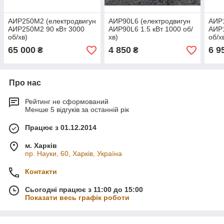
АИР250М2 (електродвигун
АИР90L6 (електродвигун
АИР1
АИР250М2 90 кВт 3000
АИР90L6 1.5 кВт 1000 об/
АИР1
об/хв)
хв)
об/х
65 000
4 850
6 9
₴
₴
Про нас
Рейтинг не сформований
Менше 5 відгуків за останній рік
Працює з 01.12.2014
м. Харків
пр. Науки, 60, Харків, Україна
Контакти
Сьогодні працює з 11:00 до 15:00
Показати весь графік роботи