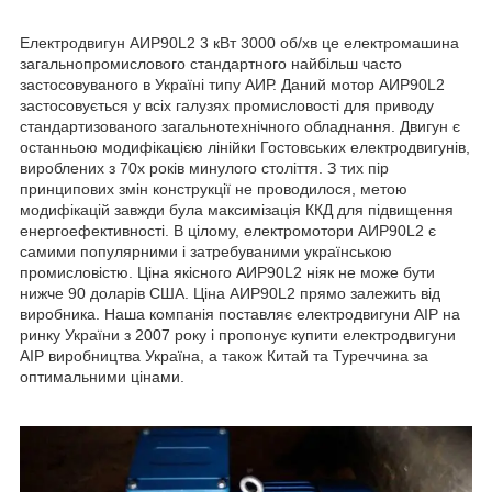
Електродвигун АИР90L2 3 кВт 3000 об/хв це електромашина
загальнопромислового стандартного найбільш часто
застосовуваного в Україні типу АИР. Даний мотор АИР90L2
застосовується у всіх галузях промисловості для приводу
стандартизованого загальнотехнічного обладнання. Двигун є
останньою модифікацією лінійки Гостовських електродвигунів,
вироблених з 70х років минулого століття. З тих пір
принципових змін конструкції не проводилося, метою
модифікацій завжди була максимізація ККД для підвищення
енергоефективності. В цілому, електромотори АИР90L2 є
самими популярними і затребуваними українською
промисловістю. Ціна якісного АИР90L2 ніяк не може бути
нижче 90 доларів США. Ціна АИР90L2 прямо залежить від
виробника. Наша компанія поставляє електродвигуни АІР на
ринку України з 2007 року і пропонує купити електродвигуни
АІР виробництва Україна, а також Китай та Туреччина за
оптимальними цінами.