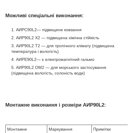
Можливі спеціальні виконання:
АИРС90L2― підвищене ковзання
АИР90L2 Х2 ― підвищена хімічна стійкість
АИР90L2 Т2 ― для тропічного клімату (підвищена
температура і вологість)
АИРЕ90L2― є електромагнітний гальмо
АИР90L2 ОМ2 ― для морського застосування
(підвищена вологість, солоність води)
Монтажне виконання і розміри АИР90L2:
Монтажне
Маркування
Примітки