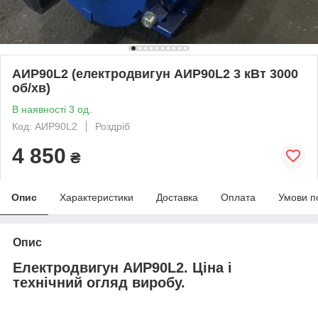
АИР90L2 (електродвигун АИР90L2 3 кВт 3000
об/хв)
В наявності 3 од.
Код: АИР90L2
Роздріб
4 850
₴
Опис
Характеристики
Доставка
Оплата
Умови п
Опис
Електродвигун АИР90L2. Ціна і
технічний огляд виробу.