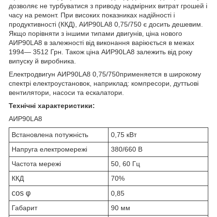
дозволяє не турбуватися з приводу надмірних витрат грошей і
часу на ремонт. При високих показниках надійності і
продуктивності (ККД), АИР90LA8 0,75/750 є досить дешевим.
Якщо порівняти з іншими типами двигунів, ціна нового
АИР90LA8 в залежності від виконання варіюється в межах
1994― 3512 Грн. Також ціна АИР90LA8 залежить від року
випуску й виробника.
Електродвигун АИР90LA8 0,75/750применяется в широкому
спектрі електроустановок, наприклад: компресори, дуттьові
вентилятори, насоси та ескалатори.
Технічні характеристики:
АИР90LA8
Встановлена потужність
0,75 кВт
Напруга електромережі
380/660 В
Частота мережі
50, 60 Гц
ККД
70%
cos φ
0,85
Габарит
90 мм