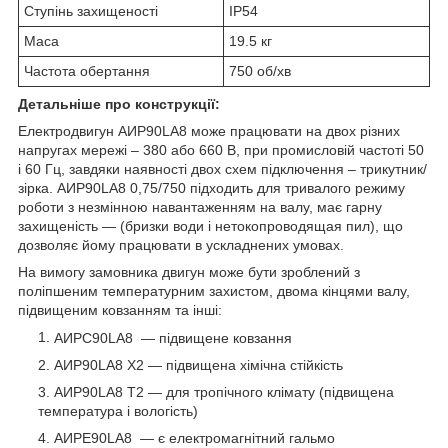
Ступінь захищеності
IP54
Маса
19.5 кг
Частота обертання
750 об/хв
Детальніше про конструкції:
Електродвигун АИР90LA8 може працювати на двох різних
напругах мережі – 380 або 660 В, при промисловій частоті 50
і 60 Гц, завдяки наявності двох схем підключення – трикутник/
зірка. АИР90LA8
0,75
/750
підходить для тривалого режиму
роботи з незмінною навантаженням на валу, має гарну
захищеність ― (бризки води і нетокопроводящая пил), що
дозволяє йому працювати в ускладнених умовах.
На вимогу замовника двигун може бути зроблений з
поліпшеним температурним захистом, двома кінцями валу,
підвищеним ковзанням та інші:
АИРC90LA8
― підвищене ковзання
АИР90LA8 Х2 ― підвищена хімічна стійкість
АИР90LA8 Т2 ― для тропічного клімату (підвищена
температура і вологість)
АИРE90LA8
― є електромагнітний гальмо