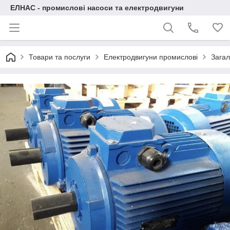
ЕЛНАС - промислові насоси та електродвигуни
Товари та послуги
Електродвигуни промислові
Загал