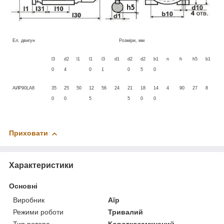
Ел. двигун
Розміри, мм
l3
d2
l1
l1
l3
d1
d2
d2
b1
n
h
h5
b1
0
4
0
1
0
5
0
АИР90LA8
35
25
50
12
56
24
21
18
14
4
90
27
8
0
0
5
5
0
0
Приховати
Характеристики
Основні
Виробник
Аїр
Режими роботи
Тривалий