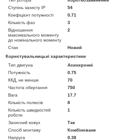
Тип ротора
Короткозамкнений
Ступінь захисту IP
54
Коефіцієнт потужності
0.71
Кількість фаз
3
Відношення
2
максимального моменту
до номінального моменту
Стан
Новий
Користувальницькі характеристики
Тип двигуна
Асинхронні
Потужність
0.75
ККД, не менше
70
Частота обертання
750
Вага
17.7
Кількість полюсів
8
Кількість швидкостей
1
роботи
Захисний кожух
Так
Спосіб монтажу
Комбіноване
Напруга
0.38