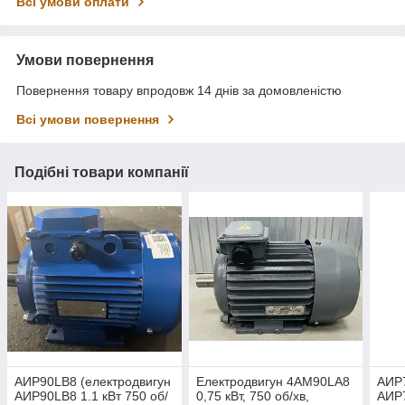
Всі умови оплати
Умови повернення
Повернення товару впродовж 14 днів за домовленістю
Всі умови повернення
Подібні товари компанії
АИР90LB8 (електродвигун
Електродвигун 4АМ90LА8
АИР7
АИР90LB8 1.1 кВт 750 об/
0,75 кВт, 750 об/хв,
АИР7