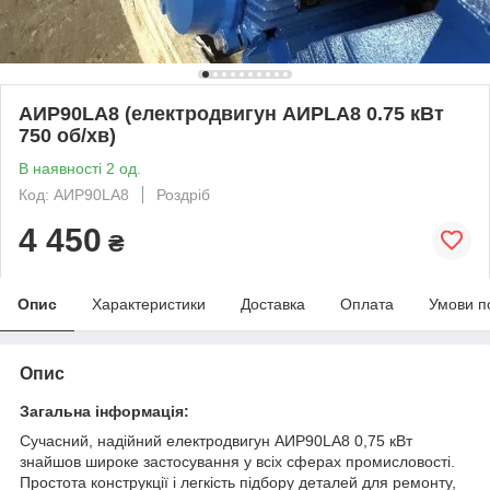
АИР90LA8 (електродвигун АИРLA8 0.75 кВт
750 об/хв)
В наявності 2 од.
Код: АИР90LA8
Роздріб
4 450
₴
Опис
Характеристики
Доставка
Оплата
Умови п
Опис
Загальна інформація:
Сучасний, надійний електродвигун АИР90LA8 0,75 кВт
знайшов широке застосування у всіх сферах промисловості.
Простота конструкції і легкість підбору деталей для ремонту,