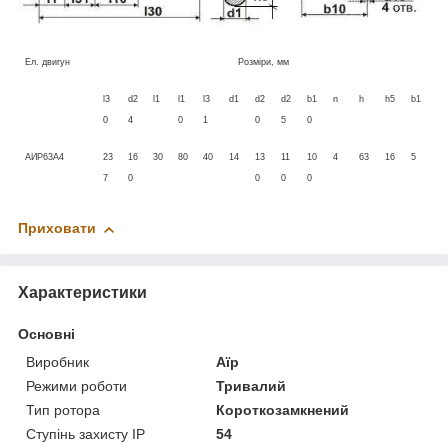
Ел. двигун
Розміри, мм
l3
d2
l1
l1
l3
d1
d2
d2
b1
n
h
h5
b1
0
4
0
1
0
5
0
АИР63А4
23
16
30
80
40
14
13
11
10
4
63
16
5
7
0
0
0
0
Приховати
Характеристики
Основні
Виробник
Аїр
Режими роботи
Тривалий
Тип ротора
Короткозамкнений
Ступінь захисту IP
54