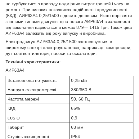
не турбуватися з приводу надмірних витрат грошей і часу на
ремонт. При високих показниках надійності і продуктивності
(ККД),
АИР63А4
0,25/1500 є досить дешевим. Якщо порівняти
з іншими типами двигунів, ціна нового
АИР63А4
в залежності
від виконання варіюється в межах 879― 1415 Грн. Також ціна
АИР63А4
залежить від року випуску й виробника.
Електродвигун
АИР63А4
0,25/1500 застосовується в
широкому спектрі електроустановок, наприклад: компресори,
дуттьові вентилятори, насоси та ескалатори.
Технічні характеристики:
АИР63А4
Встановлена потужність
0,25 кВт
Напруга електромережі
380/660 В
Частота мережі
50, 60 Гц
ККД
65%
cos φ
0,9
Габарит
63 мм
Ступінь захищеності
IP54