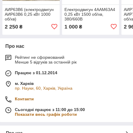
АИР63В6 (електродвигун
Електродвигун 4ААМ63А4
АИР7
АИР63В6 0,25 кВт 1000
0,25 кВт 1500 об/хв,
АИР7
об/хв)
380/660В
об/х
2 250
1 000
2 9
₴
₴
Про нас
Рейтинг не сформований
Менше 5 відгуків за останній рік
Працює з 01.12.2014
м. Харків
пр. Науки, 60, Харків, Україна
Контакти
Сьогодні працює з 11:00 до 15:00
Показати весь графік роботи
Про нас