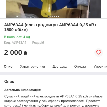
АИР63А4 (електродвигун АИР63А4 0,25 кВт
1500 об/хв)
В наявності 4 од.
Код: АИР63А4
Роздріб
2 000
₴
Опис
Характеристики
Доставка
Оплата
Умови п
Опис
Загальна інформація:
Сучасний, надійний електродвигун АИР63А4 0,25 кВт знайшов
широке застосування у всіх сферах промисловості. Простота
конструкції і легкість підбору деталей для ремонту, дозволяє