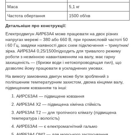
Маса
5,1 кг
Частота обертання
1500 об/хв
Детальніше про конструкції:
Електродвигун
АИР63А4
може працювати на двох різних
напругах мережі – 380 або 660 В, при промисловій частоті 50
і 60 Гц, завдяки наявності двох схем підключення – трикутник/
зірка.
АИР63А4
0,25
/1500
підходить для тривалого режиму
роботи з незмінною навантаженням на валу, має гарну
захищеність ― (бризки води і нетокопроводящая пил), що
дозволяє йому працювати в ускладнених умовах.
На вимогу замовника двигун може бути зроблений з
поліпшеним температурним захистом, двома кінцями валу,
підвищеним ковзанням та інші:
АИРС63А4
― підвищене ковзання
АИР63А4
Х2 ― підвищена хімічна стійкість
АИР63А4
Т2 ― для тропічного клімату (підвищена
температура і вологість)
АИРЕ63А4
― є електромагнітний гальмо
АИР63А4
ОМ2 ― для морського застосування