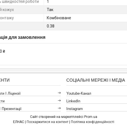
ть швидкостей роботи
1
й кожух
Так
монтажу
Комбіноване
0.38
ція для замовлення
0 ₴
ЕНТИ
СОЦІАЛЬНІ МЕРЕЖІ І МЕДІА
и І Ліцензії
Youtube-Канал
сти
LinkedIn
І Презентації
Instagram
Сайт створений на маркетплейсі
Prom.ua
ЕЛНАС |
Поскаржитися на контент
|
Політика конфіденційності