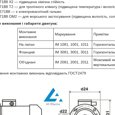
1В8 Х2 ― підвищена хімічна стійкість
1В8 Т2 ― для тропічного клімату (підвищена температура і вологіс
71В8 ― є електромагнітний гальмо
1В8 ОМ2 ― для морського застосування (підвищена вологість, сол
 виконання і габарити двигуна:
Монтажне
Маркування
Примітки
виконання
На лапах
IM 1081, 1001, 1011
Горизонталь
Фланцеві
IM 3081, 3001, 3011
Горизонталь
Можливий як
Об'єднані
IM 2081, 2001, 2011
вертикальни
чення монтажних виконань відповідають ГОСТ2479