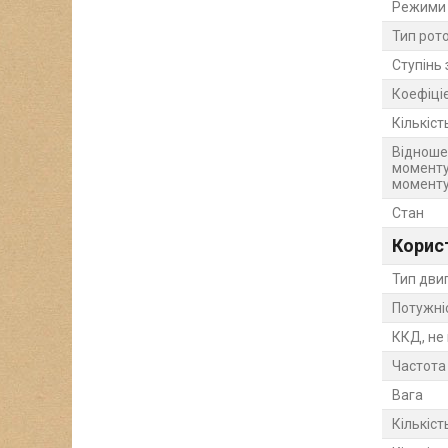
Режими 
Тип рот
Ступінь 
Коефіці
Кількіст
Відноше
моменту
момент
Стан
Корис
Тип дви
Потужні
ККД, не
Частота
Вага
Кількіст