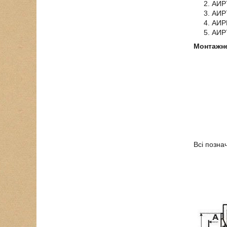
АИР7
АИР7
АИРЕ
АИР7
Монтажне
Всі позна