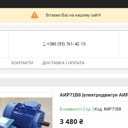
Вітаємо Вас на нашому сайті!
+380 (93) 761-42-15
КОНТАКТИ
ДОСТАВКА І ОПЛАТА
АИР71В8 (електродвигун АИР7
В наявності 2 од.
Код:
АИР71В8
3 480 ₴