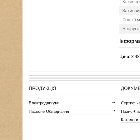
Кількіс
Захисни
Спосіб 
Напруга
Інформа
Ціна:
3 48
ПРОДУКЦІЯ
ДОКУМ
Електродвигуни
Сертифікат
Насосне Обладнання
Прайс-Ли
Каталоги 