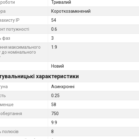
роботи
Тривалий
ора
Короткозамкнений
захисту IP
54
єнт потужності
0.6
ь фаз
3
ння максимального
1.9
 до номінального
у
Новий
тувальницькі характеристики
гуна
Асинхронні
сть
0.25
 менше
58
 обертання
750
9.9
ь полюсів
8