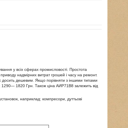
вання у всіх сферах промисловості. Простота
з приводу надмірних витрат грошей і часу на ремонт.
0 є досить дешевим. Якщо порівняти з іншими типами
ах 1290― 1820 Грн. Також ціна АИР71В8 залежить від
установок, наприклад: компресори, дуттьові