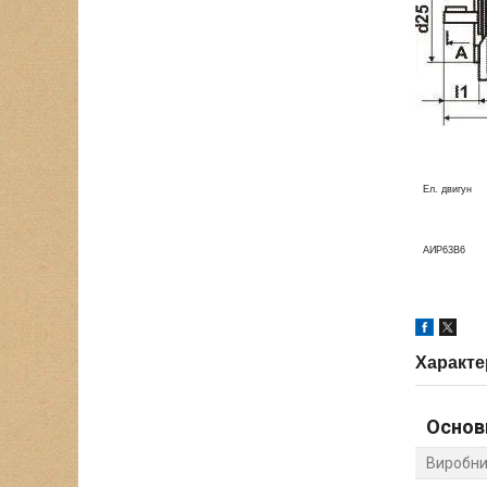
Ел. двигун
АИР63В6
Характе
Основ
Виробни