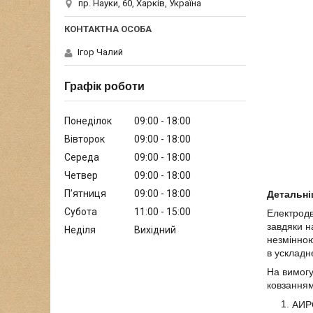
пр. Науки, 60, Харків, Україна
Ігор Чалий
Графік роботи
Понеділок
09:00
18:00
Вівторок
09:00
18:00
Середа
09:00
18:00
Четвер
09:00
18:00
Пʼятниця
09:00
18:00
Детальні
Субота
11:00
15:00
Електродв
завдяки н
Неділя
Вихідний
незмінною
в ускладн
На вимогу
ковзанням
АИР