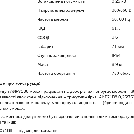
Встановлена потужність
0,25 кВт
Напруга електромережі
380/660 В
Частота мережі
50, 60 Гц
ККД
61%
cos φ
0,6
Габарит
71 мм
Ступінь захищеності
IP54
Маса
8,9 кг
Частота обертання
750 об/хв
ше про конструкції:
игун АИР71В8 може працювати на двох різних напругах мережі – 380
аявності двох схем підключення – трикутник/зірка. АИР71В8 0,25
/75
 навантаженням на валу, має гарну захищеність ― (бризки води і
ених умовах.
 замовника двигун може бути зроблений з поліпшеним температурн
 та інші:
С71В8 ― підвищене ковзання