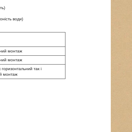
ть)
оність води)
ний монтаж
ний монтаж
 горизонтальний так і
й монтаж