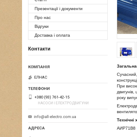
Презентації і документи
Про нас
Відгуки
Доставка і оплата
Контакти
Загальна
Сучасний,
ЕЛНАС
конструкц
При висок
двигунів,
+380 (93) 761-42-15
року випу
НАСОСИ І ЕЛЕКТРОДВИГУНИ
Електрод
вентилято
info@all-electro.com.ua
Технічні
АИР71В8