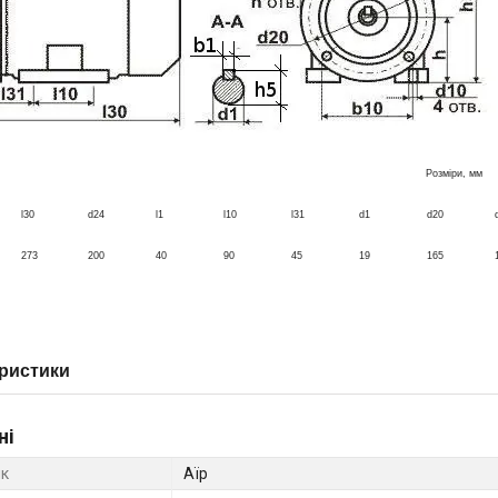
Розміри, мм
l30
d24
l1
l10
l31
d1
d20
273
200
40
90
45
19
165
ристики
ні
к
Аїр