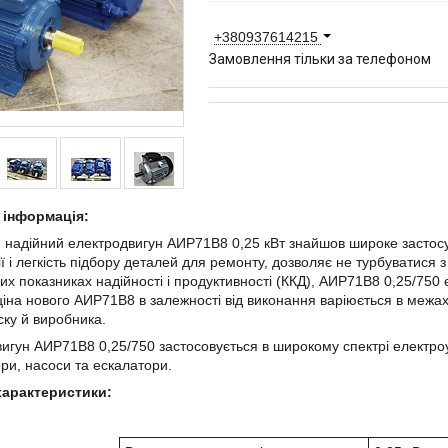
+380937614215
Замовлення тільки за телефоном
 інформація:
 надійний електродвигун АИР71В8 0,25 кВт знайшов широке застосу
ії і легкість підбору деталей для ремонту, дозволяє не турбуватися 
их показниках надійності і продуктивності (ККД), АИР71В8 0,25/75
 ціна нового АИР71В8 в залежності від виконання варіюється в меж
ску й виробника.
вигун АИР71В8
0,25/750 застосовується в широкому спектрі електро
ри, насоси та ескалатори.
 характеристики: