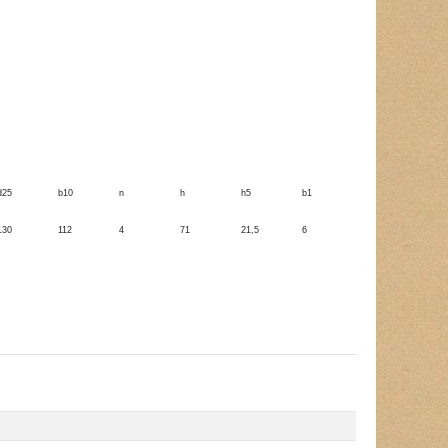
d25
b10
n
h
h5
b1
130
112
4
71
21,5
6