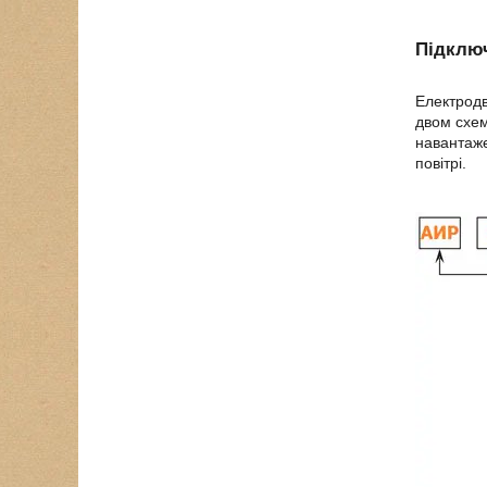
Підклю
Електродв
двом схем
навантаже
повітрі.