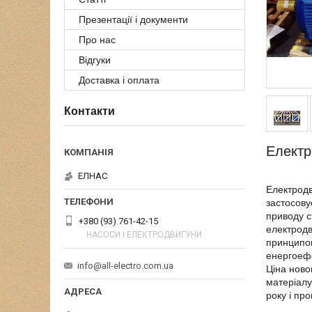
Презентації і документи
Про нас
Відгуки
Доставка і оплата
Контакти
Електр
ЕЛНАС
Електродв
застосову
приводу с
+380 (93) 761-42-15
електродв
НАСОСИ І ЕЛЕКТРОДВИГУНИ
принципов
енергоефе
info@all-electro.com.ua
Ціна ново
матеріалу
року і пр