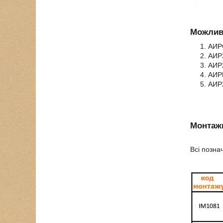
Можливі
АИРС
АИР2
АИР2
АИРЕ
АИР2
Монтажн
Всі позна