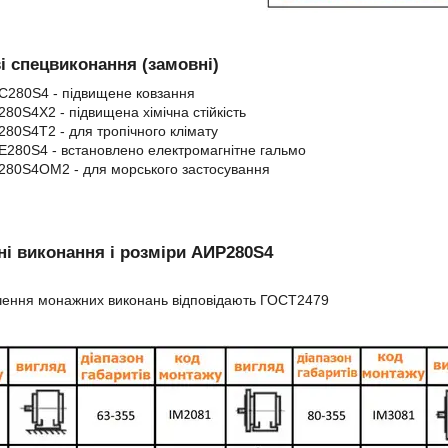
 спецвиконання (замовні)
280S4 - підвищене ковзання
80S4Х2 - підвищена хімічна стійкість
80S4Т2 - для тропічного клімату
280S4 - встановлено електромагнітне гальмо
80S4ОМ2 - для морського застосування
і виконання і розміри АИР280S4
чення монажних виконань відповідають ГОСТ2479