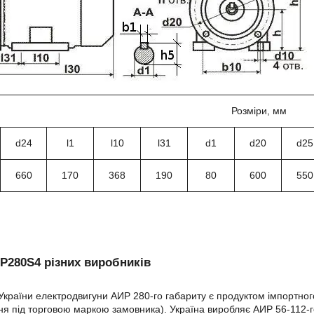
Розміри, мм
d24
l1
l10
l31
d1
d20
d25
660
170
368
190
80
600
550
Р280S4 різних виробників
України електродвигуни АИР 280-го габариту є продуктом імпортно
я під торговою маркою замовника). Україна виробляє АИР 56-112-го