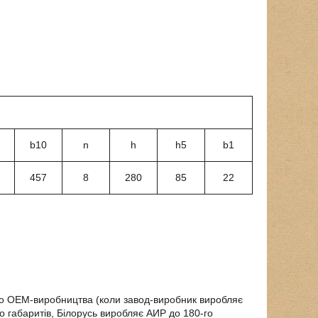
b10
n
h
h5
b1
457
8
280
85
22
го ОЕМ-виробництва (коли завод-виробник виробляє
 габаритів, Білорусь виробляє АИР до 180-го