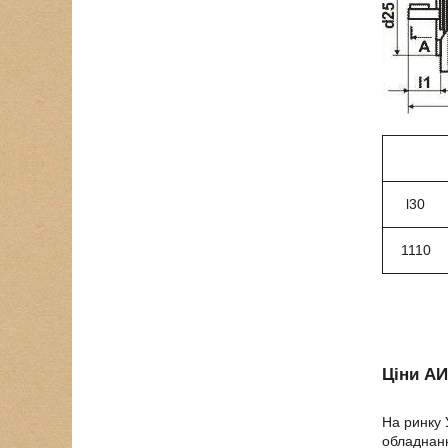
l30
1110
Ціни АИ
На ринку 
обладнанн