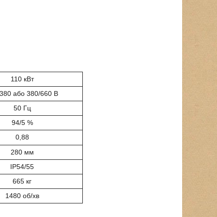
110 кВт
380 або 380/660 В
50 Гц
94/5 %
0,88
280 мм
IP54/55
665 кг
1480 об/хв