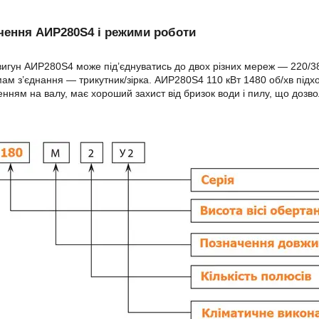
чення АИР280S4 і режими роботи
игун АИР280S4 може під’єднуватись до двох різних мереж — 220/3
ам з’єднання — трикутник/зірка. АИР280S4 110 кВт 1480 об/хв підх
нням на валу, має хороший захист від бризок води і пилу, що дозв