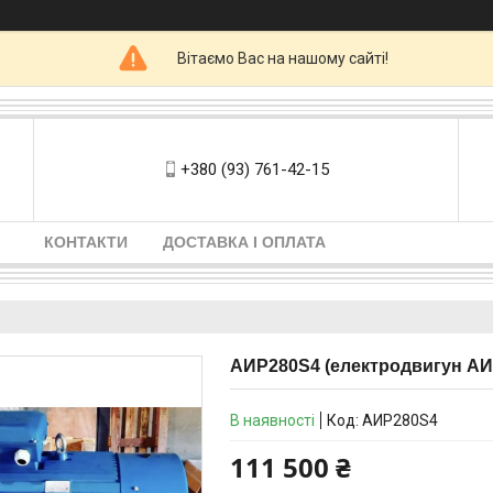
Вітаємо Вас на нашому сайті!
+380 (93) 761-42-15
КОНТАКТИ
ДОСТАВКА І ОПЛАТА
АИР280S4 (електродвигун АИР
В наявності
Код:
АИР280S4
111 500 ₴