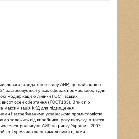
ислового стандартного типу АИР, що найчастіше
0S4 застосовується у всіх сферах промисловості для
ьою модифікацією лінійки ГОСТівських
х висот осей обертання (ГОСТ183). З тих пір
ла максимізація ККД для підвищення
ними і затребуваними українською промисловістю.
мо залежить від виробника, року випуску, а також
чає електродвигуни АИР на ринку України з 2007
тай та Туреччина за оптимальними цінами.