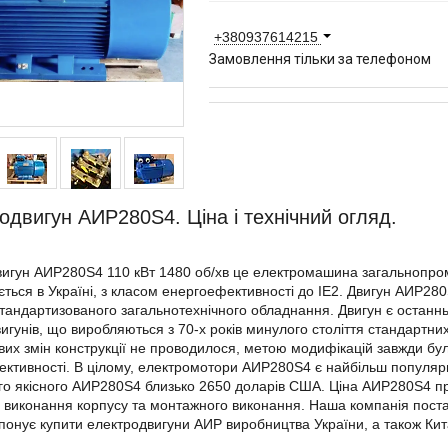
+380937614215
Замовлення тільки за телефоном
одвигун АИР280S4. Ціна і технічний огляд.
игун АИР280S4 110 кВт 1480 об/хв це електромашина загальнопром
ється в Україні, з класом енергоефективності до IE2. Двигун АИР28
тандартизованого загальнотехнічного обладнання. Двигун є останн
игунів, що виробляються з 70-х років минулого століття стандартни
их змін конструкції не проводилося, метою модифікацій завжди бу
ктивності. В цілому, електромотори АИР280S4 є найбільш популяр
го якісного АИР280S4 близько 2650 доларів США. Ціна АИР280S4 пря
 виконання корпусу та монтажного виконання. Наша компанія поста
опонує купити електродвигуни АИР виробництва України, а також Ки