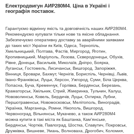
Електродвигун АИР280М4. Ціна в Україні і
географія поставок.
Гарантуємо відмінну якість та довговічність наших АИР280М4.
Рекомендуємо купувати тільки нове та якісне обладнання.
Забезпечуємо оперативну доставку за аварійними заявками
до таких міст України як Київ, Одеса, Тернопіль,
Хмельницький, Полтава, Фастів, Миргород, Яготин,
Кропивницький, Маріуполь, Лозова, Сєверодонецьк, Обухів,
Рівне, Донецьк, Васильків, Миколаїв, Дніпро, Боярка,
Луганськ, Гостомель, Лисичанськ, Вишгород, Запоріжжя,
Вінниця, Бровари, Бахмут, Чернігів, Бориспіль, Чернівці, Львів,
Івано-Франківськ, Луцьк, Херсон, Ужгород, Суми, Біла Церква,
Попасна, Буча, Кременчук, Горлівка, Бердянськ, Березань,
Краматорськ, Хмільник, Стрий, Жмеринка, Тульчин, Калуш,
Нововолинськ, Ковель, Бердичів, Луцьк, Охтирка, Лубни,
Першотравенськ, Новомосковськ, Мелітополь, Виноградів,
Українка, Марганець, Ромни, Нікополь, Вишгород,
Червоноград, Вільнянськ, Мукачево, а також АИР280М4
можна купити в такі міста як Баштанка, Кам'янське,
Бердянськ, Чортків, Павлоград, Шостка, Славутич, Покровськ,
Дружківка, Вишневе, Умань, Волноваха, Дрогобич, Коломия,