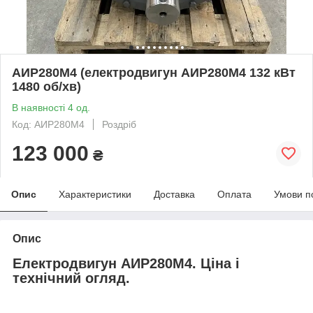
АИР280М4 (електродвигун АИР280М4 132 кВт
1480 об/хв)
В наявності 4 од.
Код: АИР280М4
Роздріб
123 000
₴
Опис
Характеристики
Доставка
Оплата
Умови п
Опис
Електродвигун АИР280М4. Ціна і
технічний огляд.