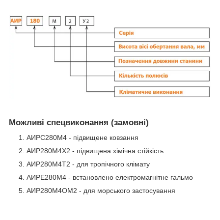
Можливі спецвиконання (замовні)
АИРС280М4 - підвищене ковзання
АИР280М4Х2 - підвищена хімічна стійкість
АИР280М4Т2 - для тропічного клімату
АИРЕ280М4 - встановлено електромагнітне гальмо
АИР280М4ОМ2 - для морського застосування