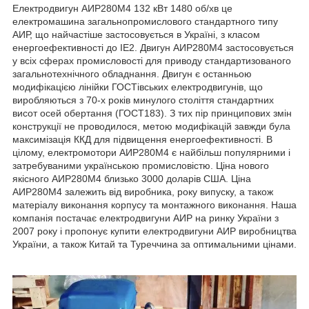
Електродвигун АИР280М4 132 кВт 1480 об/хв це
електромашина загальнопромислового стандартного типу
АИР, що найчастіше застосовується в Україні, з класом
енергоефективності до IE2. Двигун АИР280М4 застосовується
у всіх сферах промисловості для приводу стандартизованого
загальнотехнічного обладнання. Двигун є останньою
модифікацією лінійки ГОСТівських електродвигунів, що
виробляються з 70-х років минулого століття стандартних
висот осей обертання (ГОСТ183). З тих пір принципових змін
конструкції не проводилося, метою модифікацій завжди була
максимізація ККД для підвищення енергоефективності. В
цілому, електромотори АИР280М4 є найбільш популярними і
затребуваними українською промисловістю. Ціна нового
якісного АИР280М4 близько 3000 доларів США. Ціна
АИР280М4 залежить від виробника, року випуску, а також
матеріалу виконання корпусу та монтажного виконання. Наша
компанія постачає електродвигуни АИР на ринку України з
2007 року і пропонує купити електродвигуни АИР виробництва
України, а також Китай та Туреччина за оптимальними цінами.