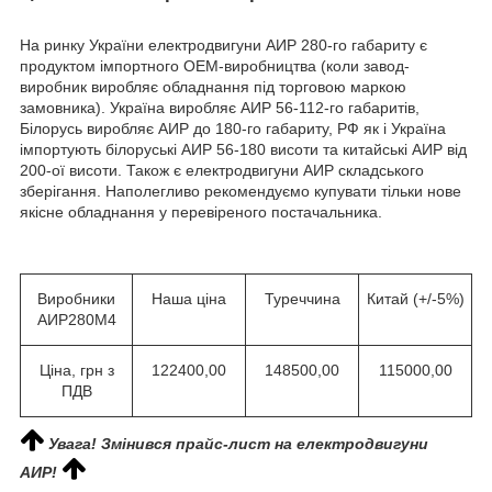
На ринку України електродвигуни АИР 280-го габариту є
продуктом імпортного ОЕМ-виробництва (коли завод-
виробник виробляє обладнання під торговою маркою
замовника). Україна виробляє АИР 56-112-го габаритів,
Білорусь виробляє АИР до 180-го габариту, РФ як і Україна
імпортують білоруські АИР 56-180 висоти та китайські АИР від
200-ої висоти. Також є електродвигуни АИР складського
зберігання. Наполегливо рекомендуємо купувати тільки нове
якісне обладнання у перевіреного постачальника.
Виробники
Наша ціна
Туреччина
Китай (+/-5%)
АИР280М4
Ціна, грн з
122400,00
148500,00
115000,00
ПДВ
Увага! Змінився прайс-лист на електродвигуни
АИР!