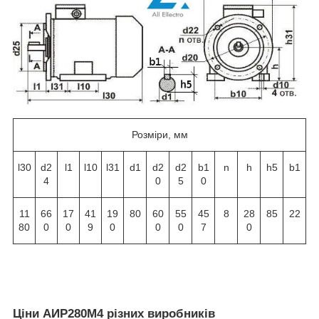
Розміри, мм
l30
d2
l1
l10
l31
d1
d2
d2
b1
n
h
h5
b1
4
0
5
0
11
66
17
41
19
80
60
55
45
8
28
85
22
80
0
0
9
0
0
0
7
0
Ціни АИР280М4 різних виробників