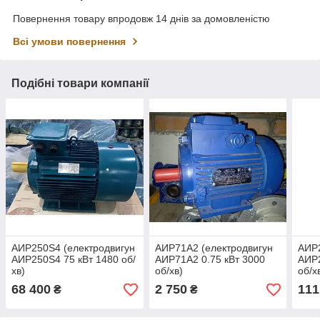
Повернення товару впродовж 14 днів за домовленістю
Всі умови повернення
Подібні товари компанії
АИР250S4 (електродвигун
АИР71А2 (електродвигун
АИР2
АИР250S4 75 кВт 1480 об/
АИР71А2 0.75 кВт 3000
АИР2
хв)
об/хв)
об/х
68 400
2 750
111
₴
₴