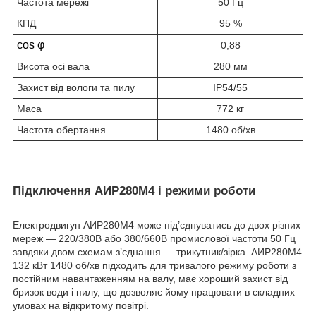
Частота мережі
50 Гц
КПД
95 %
cos φ
0,88
Висота осі вала
280 мм
Захист від вологи та пилу
IP54/55
Маса
772 кг
Частота обертання
1480 об/хв
Підключення АИР280М4 і режими роботи
Електродвигун АИР280М4 може під’єднуватись до двох різних
мереж — 220/380В або 380/660В промислової частоти 50 Гц
завдяки двом схемам з’єднання — трикутник/зірка. АИР280М4
132 кВт 1480 об/хв підходить для тривалого режиму роботи з
постійним навантаженням на валу, має хороший захист від
бризок води і пилу, що дозволяє йому працювати в складних
умовах на відкритому повітрі.