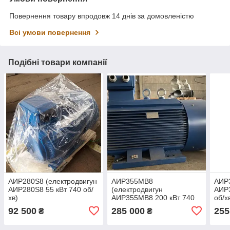
Повернення товару впродовж 14 днів за домовленістю
Всі умови повернення
Подібні товари компанії
АИР280S8 (електродвигун
АИР355МВ8
АИР3
АИР280S8 55 кВт 740 об/
(електродвигун
АИР3
хв)
АИР355МВ8 200 кВт 740
об/х
об/хв)
92 500
285 000
255
₴
₴