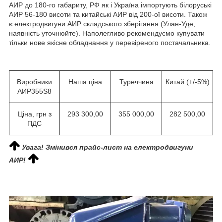
АИР до 180-го габариту, РФ як і Україна імпортують білоруські
АИР 56-180 висоти та китайські АИР від 200-ої висоти. Також
є електродвигуни АИР складського зберігання (Улан-Уде,
наявність уточнюйте). Наполегливо рекомендуємо купувати
тільки нове якісне обладнання у перевіреного постачальника.
Виробники
Наша ціна
Туреччина
Китай (+/-5%)
АИР355S8
Ціна, грн з
293 300,00
355 000,00
282 500,00
ПДС
Увага! Змінився прайс-лист на електродвигуни
АИР!