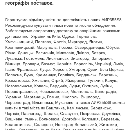
географія поставок.
Гарантуємо відмінну якість та довговічність наших АИР355S8.
Рекомендуємо купувати тільки нове та якісне обладнання.
Забезпечуємо оперативну доставку за аварійними заявками
до таких міст України як Київ, Одеса, Тернопіль,
Хмельницький, Полтава, Фастів, Миргород, Яготин,
Кропивницький, Маріуполь, Лозова, Сєверодонецьк, Обухів,
Рівне, Донецьк, Васильків, Миколаїв, Дніпро, Боярка,
Луганськ, Гостомель, Лисичанськ, Вишгород, Запоріжжя,
Вінниця, Бровари, Бахмут, Чернігів, Бориспіль, Чернівці, Львів,
Івано-Франківськ, Луцьк, Херсон, Ужгород, Суми, Біла Церква,
Попасна, Буча, Кременчук, Горлівка, Бердянськ, Березань,
Краматорськ, Хмільник, Стрий, Жмеринка, Тульчин, Калуш,
Нововолинськ, Ковель, Бердичів, Луцьк, Охтирка, Лубни,
Першотравенськ, Новомосковськ, Мелітополь, Виноградів,
Українка, Марганець, Ромни, Нікополь, Вишгород,
Червоноград, Вільнянськ, Мукачево, а також АИР355S8 можна
купити в такі міста як Баштанка, Кам'янське, Бердянськ,
Чортків, Павлоград, Шостка, Славутич, Покровськ, Дружківка,
Вишневе, Умань, Волноваха, Дрогобич, Коломия, Березань,
Костянтинівка, Селидове, Новоград-Волинський, Житомир,
Ірпінь, Коростень, Хуст, Косів, Олександрія та інші великі міста