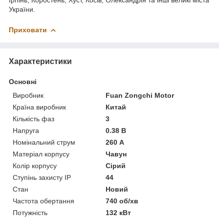
України.
Приховати
Характеристики
Основні
Виробник
Fuan Zongchi Motor
Країна виробник
Китай
Кількість фаз
3
Напруга
0.38 В
Номінальний струм
260 А
Матеріал корпусу
Чавун
Колір корпусу
Сірий
Ступінь захисту IP
44
Стан
Новий
Частота обертання
740 об/хв
Потужність
132 кВт