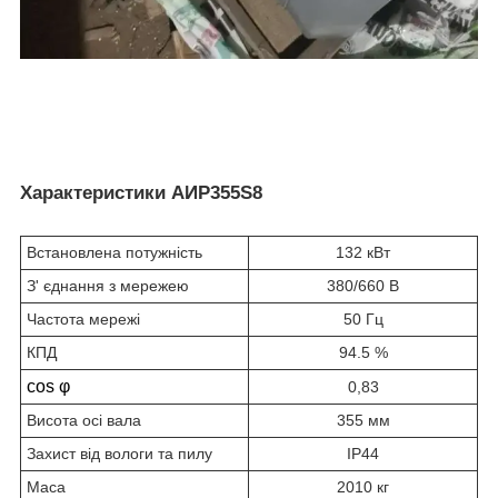
Характеристики АИР355S8
Встановлена потужність
132 кВт
З' єднання з мережею
380/660 В
Частота мережі
50 Гц
КПД
94.5 %
cos φ
0,83
Висота осі вала
355 мм
Захист від вологи та пилу
IP44
Маса
2010 кг