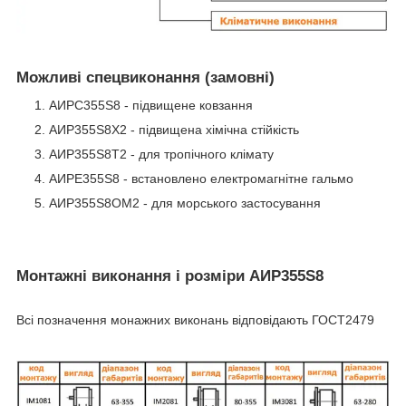
Можливі спецвиконання (замовні)
АИРС355S8 - підвищене ковзання
АИР355S8Х2 - підвищена хімічна стійкість
АИР355S8Т2 - для тропічного клімату
АИРЕ355S8 - встановлено електромагнітне гальмо
АИР355S8ОМ2 - для морського застосування
Монтажні виконання і розміри АИР355S8
Всі позначення монажних виконань відповідають ГОСТ2479