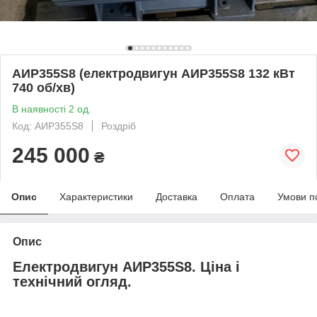
АИР355S8 (електродвигун АИР355S8 132 кВт
740 об/хв)
В наявності 2 од.
Код: АИР355S8
Роздріб
245 000
₴
Опис
Характеристики
Доставка
Оплата
Умови п
Опис
Електродвигун АИР355S8. Ціна і
технічний огляд.