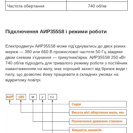
Частота обертання
740 об/хв
Підключення АИР355S8 і режими роботи
Електродвигун АИР355S8 може під’єднуватись до двох різних
мереж — 380 или 660 В промислової частоти 50 Гц завдяки
двом схемам з’єднання — трикутник/зірка. АИР355S8 250 кВт
740 об/хв підходить для тривалого режиму роботи з постійним
навантаженням на валу, має хороший захист від бризок води і
пилу, що дозволяє йому працювати в складних умовах на
відкритому повітрі.