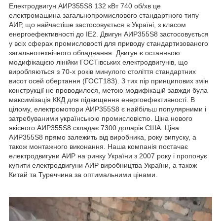
Електродвигун АИР355S8 132 кВт 740 об/хв це
електромашина загальнопромислового стандартного типу
АИР, що найчастіше застосовується в Україні, з класом
енергоефективності до IE2. Двигун АИР355S8 застосовується
у всіх сферах промисловості для приводу стандартизованого
загальнотехнічного обладнання. Двигун є останньою
модифікацією лінійки ГОСТівських електродвигунів, що
виробляються з 70-х років минулого століття стандартних
висот осей обертання (ГОСТ183). З тих пір принципових змін
конструкції не проводилося, метою модифікацій завжди була
максимізація ККД для підвищення енергоефективності. В
цілому, електромотори АИР355S8 є найбільш популярними і
затребуваними українською промисловістю. Ціна нового
якісного АИР355S8 складає 7300 доларів США. Ціна
АИР355S8 прямо залежить від виробника, року випуску, а
також монтажного виконання. Наша компанія постачає
електродвигуни АИР на ринку України з 2007 року і пропонує
купити електродвигуни АИР виробництва України, а також
Китай та Туреччина за оптимальними цінами.