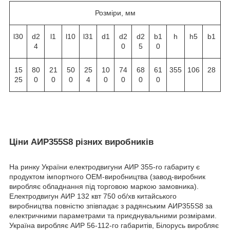
Розміри, мм
l30
d2
l1
l10
l31
d1
d2
d2
b1
h
h5
b1
4
0
5
0
15
80
21
50
25
10
74
68
61
355
106
28
25
0
0
0
4
0
0
0
0
Ціни АИР355S8 різних виробників
На ринку України електродвигуни АИР 355-го габариту є
продуктом імпортного ОЕМ-виробництва (завод-виробник
виробляє обладнання під торговою маркою замовника).
Електродвигун АИР 132 квт 750 об/хв китайського
виробництва повністю зпівпадає з радянським АИР355S8 за
електричними параметрами та приєднувальними розмірами.
Україна виробляє АИР 56-112-го габаритів, Білорусь виробляє