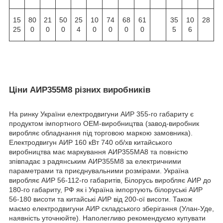
15
80
21
50
25
10
74
68
61
35
10
28
25
0
0
0
4
0
0
0
0
5
6
Ціни АИР355M8 різних виробників
На ринку України електродвигуни АИР 355-го габариту є
продуктом імпортного ОЕМ-виробництва (завод-виробник
виробляє обладнання під торговою маркою замовника).
Електродвигун АИР 160 кВт 740 об/хв китайського
виробництва має маркування АИР355MA8 та повністю
зпівпадає з радянським АИР355M8 за електричними
параметрами та приєднувальними розмірами. Україна
виробляє АИР 56-112-го габаритів, Білорусь виробляє АИР до
180-го габариту, РФ як і Україна імпортують білоруські АИР
56-180 висоти та китайські АИР від 200-ої висоти. Також
маємо електродвигуни АИР складського зберігання (Улан-Уде,
наявність уточнюйте). Наполегливо рекомендуємо купувати