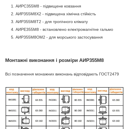
АИРС355M8 - підвищене ковзання
АИР355M8Х2 - підвищена хімічна стійкість
АИР355M8Т2 - для тропічного клімату
АИРЕ355M8 - встановлено електромагнітне гальмо
АИР355M8ОМ2 - для морського застосування
Монтажні виконання і розміри АИР355M8
Всі позначення монажних виконань відповідають ГОСТ2479