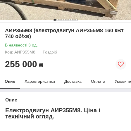
АИР355М8 (електродвигун АИР355М8 160 кВт
740 об/хв)
В наявності 3 од.
Код: АИР355М8
Роздріб
255 000
₴
Опис
Характеристики
Доставка
Оплата
Умови п
Опис
Електродвигун АИР355M8. Ціна і
технічний огляд.