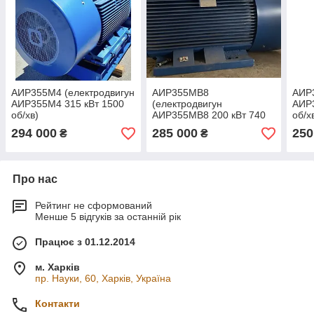
АИР355М4 (електродвигун
АИР355МВ8
АИР3
АИР355М4 315 кВт 1500
(електродвигун
АИР3
об/хв)
АИР355МВ8 200 кВт 740
об/х
об/хв)
294 000
285 000
250
₴
₴
Про нас
Рейтинг не сформований
Менше 5 відгуків за останній рік
Працює з 01.12.2014
м. Харків
пр. Науки, 60, Харків, Україна
Контакти