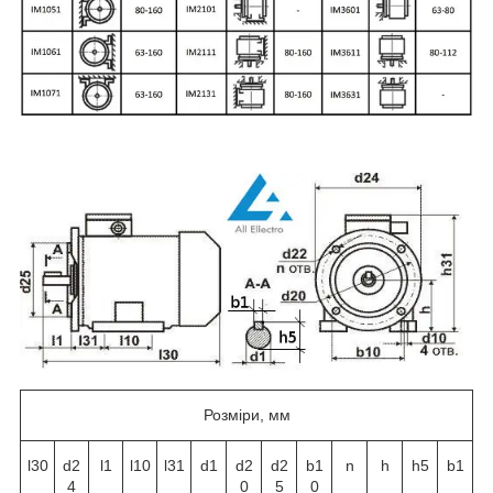
Розміри, мм
l30
d2
l1
l10
l31
d1
d2
d2
b1
n
h
h5
b1
4
0
5
0