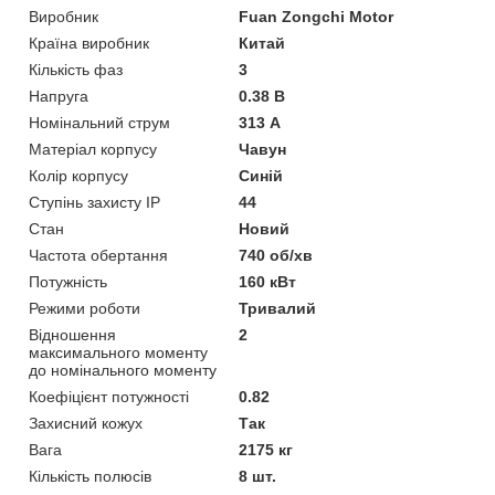
Виробник
Fuan Zongchi Motor
Країна виробник
Китай
Кількість фаз
3
Напруга
0.38 В
Номінальний струм
313 А
Матеріал корпусу
Чавун
Колір корпусу
Синій
Ступінь захисту IP
44
Стан
Новий
Частота обертання
740 об/хв
Потужність
160 кВт
Режими роботи
Тривалий
Відношення
2
максимального моменту
до номінального моменту
Коефіцієнт потужності
0.82
Захисний кожух
Так
Вага
2175 кг
Кількість полюсів
8 шт.