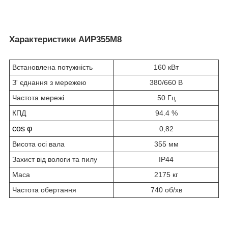
Характеристики АИР355M8
Встановлена потужність
160 кВт
З' єднання з мережею
380/660 В
Частота мережі
50 Гц
КПД
94.4 %
cos φ
0,82
Висота осі вала
355 мм
Захист від вологи та пилу
IP44
Маса
2175 кг
Частота обертання
740 об/хв