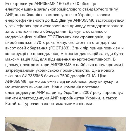
Електродвигун АИР355M8 160 кВт 740 об/хв це
електромашина загальнопромислового стандартного типу
АИР, що найчастіше застосовується в Україні, з класом
енергоефективності до IE2. Двигун АИР355M8 застосовується
у всіх сферах промисловості для приводу стандартизованого
загальнотехнічного обладнання. Двигун є останньою
модифікацією лінійки ГОСТівських електродвигунів, що
виробляються з 70-х років минулого століття стандартних
висот осей обертання (ГОСТ183). З тих пір принципових змін
конструкції не проводилося, метою модифікацій завжди була
максимізація ККД для підвищення енергоефективності. В
цілому, електромотори АИР355M8 є найбільш популярними і
затребуваними українською промисловістю. Ціна нового
якісного АИР355M8 близько 7500 доларів США. Ціна
АИР355M8 прямо залежить від виробника, року випуску та
монтажного виконання. Наша компанія постачає
електродвигуни АИР на ринку України з 2007 року і пропонує
купити електродвигуни АИР виробництва України, а також
Китай та Туреччина за оптимальними цінами.