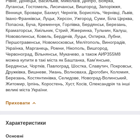
Рівне, Донецьк, Васильків, Миколаїв, Дніпро, Боярка,
Луганськ, Гостомель, Лисичанськ, Вишгород, Запоріжжя,
Вінниця, Бровари, Бахмут, Чернігів, Бориспіль, Чернівці, Львів,
Івано-Франківськ, Луцьк, Херсон, Ужгород, Суми, Біла Церква,
Попасна, Буча, Кременчук, Горлівка, Бердянськ, Березань,
Краматорськ, Хмільник, Стрий, Жмеринка, Тульчин, Калуш,
Нововолинськ, Ковель, Бердичів, Луцьк, Охтирка, Лубни,
Першотравенськ, Новомосковськ, Мелітополь, Виноградів,
Українка, Марганець, Ромни, Нікополь, Вишгород,
Червоноград, Вільнянськ, Мукачево, а також АИР355M8
можна купити в такі міста як Баштанка, Кам'янське,
Бердянськ, Чортків, Павлоград, Шостка, Славутич, Покровськ,
Дружківка, Вишневе, Умань, Волноваха, Дрогобич, Коломия,
Березань, Костянтинівка, Селидове, Новоград-Волинський,
Житомир, Ірпінь, Коростень, Хуст, Косів, Олександрія та інші
великі міста України.
Приховати
Характеристики
Основні