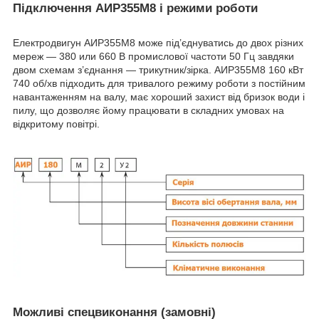
Підключення АИР355M8 і режими роботи
Електродвигун АИР355M8 може під’єднуватись до двох різних
мереж — 380 или 660 В промислової частоти 50 Гц завдяки
двом схемам з’єднання — трикутник/зірка. АИР355M8 160 кВт
740 об/хв підходить для тривалого режиму роботи з постійним
навантаженням на валу, має хороший захист від бризок води і
пилу, що дозволяє йому працювати в складних умовах на
відкритому повітрі.
Можливі спецвиконання (замовні)