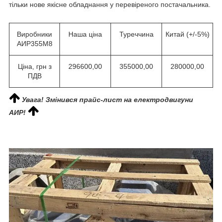
тільки нове якісне обладнання у перевіреного постачальника.
Виробники
Наша ціна
Туреччина
Китай (+/-5%)
АИР355M8
Ціна, грн з
296600,00
355000,00
280000,00
ПДВ
Увага! Змінився прайс-лист на електродвигуни
АИР!