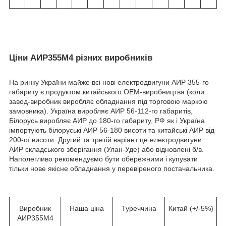
Ціни АИР355М4 різних виробників
На ринку України майже всі нові електродвигуни АИР 355-го
габариту є продуктом китайського ОЕМ-виробництва (коли
завод-виробник виробляє обладнання під торговою маркою
замовника). Україна виробляє АИР 56-112-го габаритів,
Білорусь виробляє АИР до 180-го габариту, РФ як і Україна
імпортують білоруські АИР 56-180 висоти та китайські АИР від
200-ої висоти. Другий та третій варіант це електродвигуни
АИР складського зберігання
(Улан-Уде) або відновлені б/в.
Наполегливо рекомендуємо бути обережними і купувати
тільки нове якісне обладнання у перевіреного постачальника.
Виробник
Наша ціна
Туреччина
Китай (+/-5%)
АИР355М4