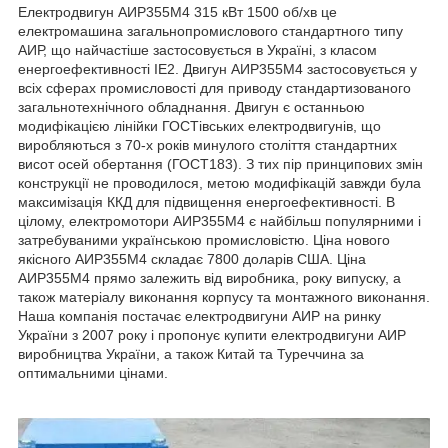
Електродвигун АИР355М4 315 кВт 1500 об/хв це
електромашина загальнопромислового стандартного типу
АИР, що найчастіше застосовується в Україні, з класом
енергоефективності IE2. Двигун АИР355М4 застосовується у
всіх сферах промисловості для приводу стандартизованого
загальнотехнічного обладнання. Двигун є останньою
модифікацією лінійки ГОСТівських електродвигунів, що
виробляються з 70-х років минулого століття стандартних
висот осей обертання (ГОСТ183). З тих пір принципових змін
конструкції не проводилося, метою модифікацій завжди була
максимізація ККД для підвищення енергоефективності. В
цілому, електромотори АИР355М4 є найбільш популярними і
затребуваними українською промисловістю. Ціна нового
якісного АИР355М4 складає 7800 доларів США. Ціна
АИР355М4 прямо залежить від виробника, року випуску, а
також матеріалу виконання корпусу та монтажного виконання.
Наша компанія постачає електродвигуни АИР на ринку
України з 2007 року і пропонує купити електродвигуни АИР
виробництва України, а також Китай та Туреччина за
оптимальними цінами.