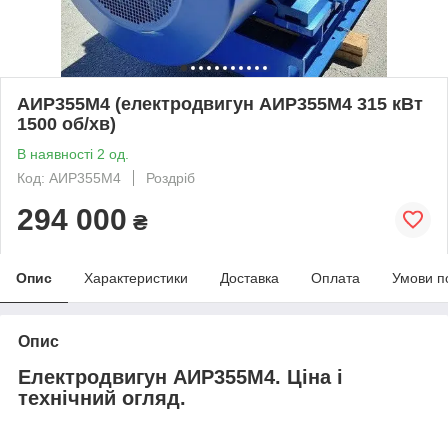
АИР355М4 (електродвигун АИР355М4 315 кВт
1500 об/хв)
В наявності 2 од.
Код: АИР355М4
Роздріб
294 000
₴
Опис
Характеристики
Доставка
Оплата
Умови п
Опис
Електродвигун АИР355М4. Ціна і
технічний огляд.