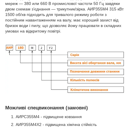
мереж — 380 или 660 В промислової частоти 50 Гц завдяки
двом схемам з’єднання — трикутник/зірка. АИР355М4 315 кВт
1500 об/хв підходить для тривалого режиму роботи з
постійним навантаженням на валу, має хороший захист від
бризок води і пилу, що дозволяє йому працювати в складних
умовах на відкритому повітрі.
Можливі спецвиконання (замовні)
АИРС355М4 - підвищене ковзання
АИР355М4Х2 - підвищена хімічна стійкість