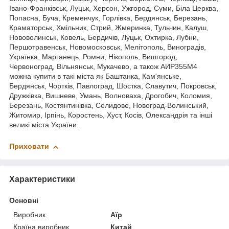
Івано-Франківськ, Луцьк, Херсон, Ужгород, Суми, Біла Церква,
Попасна, Буча, Кременчук, Горлівка, Бердянськ, Березань,
Краматорськ, Хмільник, Стрий, Жмеринка, Тульчин, Калуш,
Нововолинськ, Ковель, Бердичів, Луцьк, Охтирка, Лубни,
Першотравенськ, Новомосковськ, Мелітополь, Виноградів,
Українка, Марганець, Ромни, Нікополь, Вишгород,
Червоноград, Вільнянськ, Мукачево, а також АИР355М4
можна купити в такі міста як Баштанка, Кам'янське,
Бердянськ, Чортків, Павлоград, Шостка, Славутич, Покровськ,
Дружківка, Вишневе, Умань, Волноваха, Дрогобич, Коломия,
Березань, Костянтинівка, Селидове, Новоград-Волинський,
Житомир, Ірпінь, Коростень, Хуст, Косів, Олександрія та інші
великі міста України.
Приховати
Характеристики
Основні
Виробник
Аїр
Країна виробник
Китай