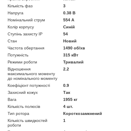
Кількість фаз
3
Напруга
0.38 В
Номінальний струм
554 А
Колір корпусу
Синій
Ступінь захисту IP
54
Стан
Новий
Частота обертання
1490 об/хв
Потужність
315 кВт
Режими роботи
Тривалий
Відношення
2.2
максимального моменту
до номінального моменту
Коефіцієнт потужності
0.9
Захисний кожух
Так
Вага
1955 кг
Кількість полюсів
4 шт.
Тип ротора
Короткозамкнений
Кількість швидкостей
1
роботи