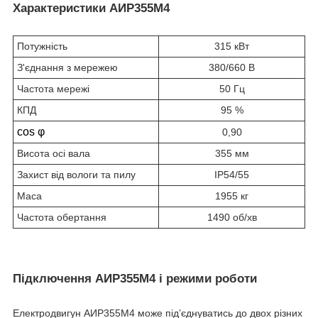
Характеристики АИР355М4
Потужність
315 кВт
З'єднання з мережею
380/660 В
Частота мережі
50 Гц
КПД
95 %
cos φ
0,90
Висота осі вала
355 мм
Захист від вологи та пилу
IP54/55
Маса
1955 кг
Частота обертання
1490 об/хв
Підключення АИР355М4 і режими роботи
Електродвигун АИР355М4 може під’єднуватись до двох різних