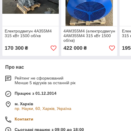
Електродвигун 4А355М4
4АМ355М4 (електродвигун
Еле
315 кВт 1500 об/хв
4АМ355М4 315 кВт 1500
315 
об/хв)
170 300
422 000
195
₴
₴
Про нас
Рейтинг не сформований
Менше 5 відгуків за останній рік
Працює з 01.12.2014
м. Харків
пр. Науки, 60, Харків, Україна
Контакти
Сьогодні працює з 09:00 до 18:00