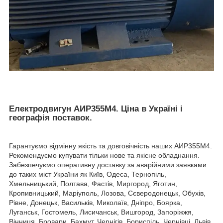
Електродвигун АИР355М4. Ціна в Україні і
географія поставок.
Гарантуємо відмінну якість та довговічність наших АИР355М4.
Рекомендуємо купувати тільки нове та якісне обладнання.
Забезпечуємо оперативну доставку за аварійними заявками
до таких міст України як Київ, Одеса, Тернопіль,
Хмельницький, Полтава, Фастів, Миргород, Яготин,
Кропивницький, Маріуполь, Лозова, Сєверодонецьк, Обухів,
Рівне, Донецьк, Васильків, Миколаїв, Дніпро, Боярка,
Луганськ, Гостомель, Лисичанськ, Вишгород, Запоріжжя,
Вінниця, Бровари, Бахмут, Чернігів, Бориспіль, Чернівці, Львів,