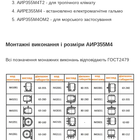
АИР355М4Т2 - для тропічного клімату
АИРЕ355М4 - встановлено електромагнітне гальмо
АИР355М4ОМ2 - для морського застосування
Монтажні виконання і розміри АИР355М4
Всі позначення монажних виконань відповідають ГОСТ2479