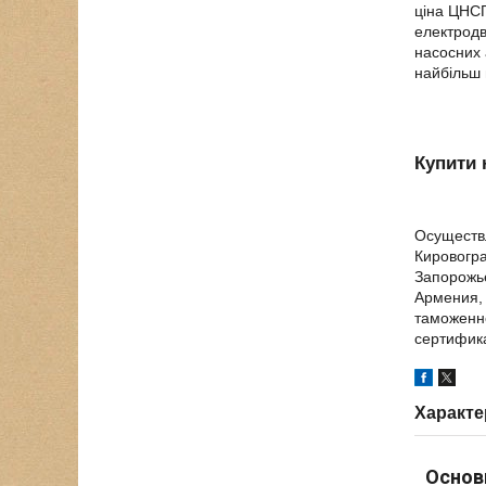
ціна ЦНСГ
електродв
насосних 
найбільш 
Купити 
Осуществл
Кировогра
Запорожье
Армения, 
таможенно
сертифика
Характе
Основ