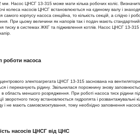
2 мм. Насос ЦНСГ 13-315 може мати кілька робочих коліс. Визначити к
очі колеса насосів ЦНСГ встановлюються на єдиному валу і знаходять
я самого корпусу насоса секційна, то кількість секцій, а слідчо і ро
ння. При цьому величини як напорів так і подач мають стандартний
я тиску в системах ЖКГ та підживлення котлів. Насос ЦНСГ 13-315 
апір.
 роботи насоса
дцентрового электоагрегата ЦНСГ 13-315 заснована на вентиляторн
ся і перекачують рідину. Звільнилася порожнину знову заповнюєть
в область меншого розрядження. При роботі насоса тиск рідини підсу
ії зворотного тиску встановлюється гидропята і розвантажувальні к
ду і не мають самовсмоктування, тому необхідно заповнення насос
ість насосів ЦНСГ від ЦНС