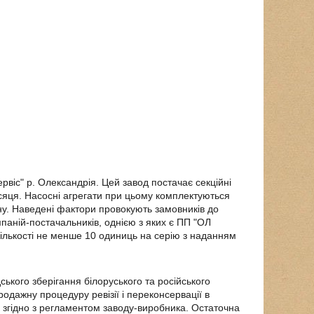
рвіс" р. Олександрія. Цей завод постачає секційні
ісяця. Насосні агрегати при цьому комплектуються
ну. Наведені фактори провокують замовників до
паній-постачальників, однією з яких є ПП "ОЛ
кількості не менше 10 одиниць на серію з наданням
ького зберігання білоруського та російського
дажну процедуру ревізії і переконсервації в
 згідно з регламентом заводу-виробника. Остаточна