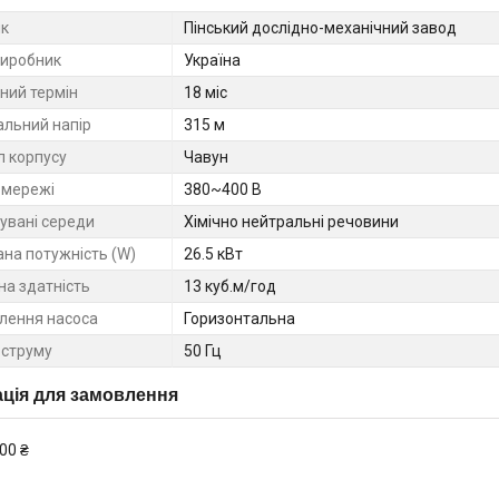
к
Пінський дослідно-механічний завод
виробник
Україна
ний термін
18 міс
льний напір
315 м
л корпусу
Чавун
 мережі
380~400 В
увані середи
Хімічно нейтральні речовини
на потужність (W)
26.5 кВт
на здатність
13 куб.м/год
лення насоса
Горизонтальна
 струму
50 Гц
ція для замовлення
00 ₴