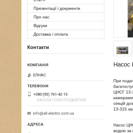
Презентації і документи
Про нас
Відгуки
Доставка і оплата
Контакти
Насос 
ЕЛНАС
При подач
багатосту
ЦНСГ 13-3
+380 (93) 761-42-15
камерами-
НАСОСИ І ЕЛЕКТРОДВИГУНИ
секцій до
13-315 зал
info@all-electro.com.ua
Насос ЦНС
водою за 