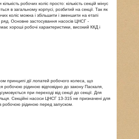
ількість робочих коліс просто: кількість секцій мінус
ся в загальному корпусі, розбитий на секції. Так як
бочих коліс можна і збільшити і зменшити на етапі
 ряд. Основне застосування насосів ЦНСГ -
має хороші робочі характеристики, високий ККД і
ом принципі дії лопатей робочого колеса, що
ся робочою рідиною відповідно до закону Паскаля,
мовується при переході від секції до секції. Для
ільця. Секційні насоси ЦНСГ 13-315 не призначені для
ів робочою рідиною перед запуском.