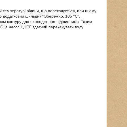
ій температурі рідини, що перекачується, при цьому
рто додатковий шильдик "Обережно, 105 °C".
нням контуру для охолодження підшипників. Таким
°C, а насос ЦНСГ здатний перекачувати воду