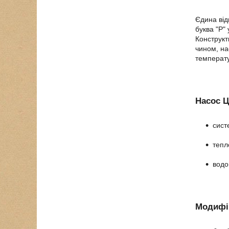
Єдина від
буква "Р"
Конструкт
чином, на
температу
Насос Ц
сист
тепл
водо
Модифік