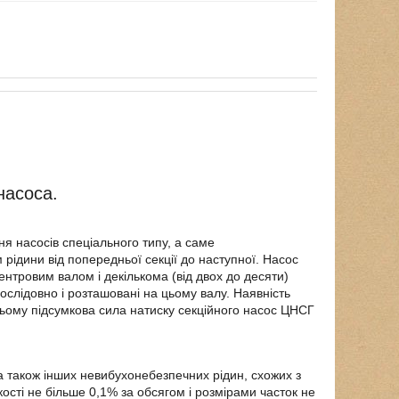
насоса.
я насосів спеціального типу, а саме
 рідини від попередньої секції до наступної. Насос
нтровим валом і декількома (від двох до десяти)
слідовно і розташовані на цьому валу. Наявність
ьому підсумкова сила натиску секційного насос ЦНСГ
 також інших невибухонебезпечних рідин, схожих з
ькості не більше 0,1% за обсягом і розмірами часток не