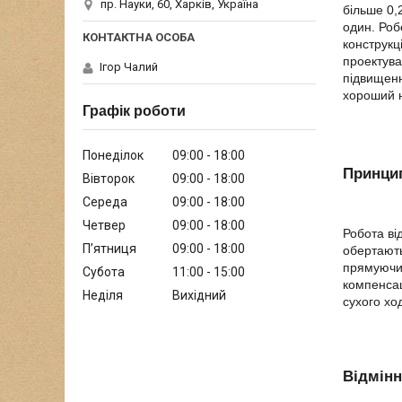
пр. Науки, 60, Харків, Україна
більше 0,
один. Роб
конструкці
проектува
Ігор Чалий
підвищенн
хороший н
Графік роботи
Понеділок
09:00
18:00
Принцип
Вівторок
09:00
18:00
Середа
09:00
18:00
Четвер
09:00
18:00
Робота ві
Пʼятниця
09:00
18:00
обертають
прямуючи 
Субота
11:00
15:00
компенсац
Неділя
Вихідний
сухого хо
Відмінн