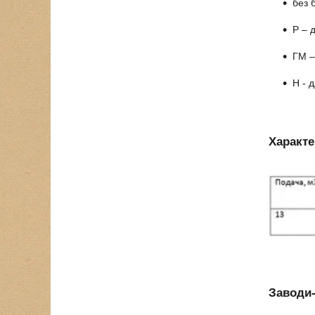
без 
Р – 
ГМ –
Н - 
Характе
Заводи-