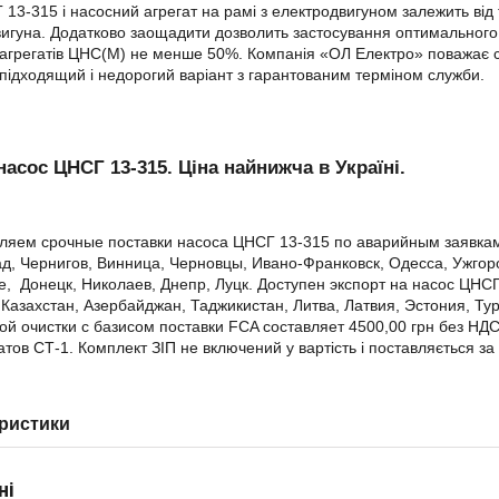
 13-315 і насосний агрегат на рамі з електродвигуном залежить від 
игуна. Додатково заощадити дозволить застосування оптимального за
агрегатів ЦНС(М) не менше 50%. Компанія «ОЛ Електро» поважає сво
підходящий і недорогий варіант з гарантованим терміном служби.
насос ЦНСГ 13-315. Ціна найнижча в Україні.
яем срочные поставки насоса ЦНСГ 13-315 по аварийным заявкам 
д, Чернигов, Винница, Черновцы, Ивано-Франковск, Одесса, Ужгоро
, Донецк, Николаев, Днепр, Луцк. Доступен экспорт на насос ЦНСГ
Казахстан, Азербайджан, Таджикистан, Литва, Латвия, Эстония, Т
й очистки с базисом поставки FCA составляет 4500,00 грн без НД
тов СТ-1. Комплект ЗІП не включений у вартість і поставляється з
ристики
ні