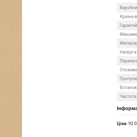
Виробни
Країна 
Гарантій
Максима
Матеріа
Напруга
Перекач
Спожива
Пропуск
Встанов
Частота
Інформа
Ціна:
92 0