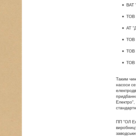
ВАТ 
ТОВ 
АТ "
ТОВ 
ТОВ 
ТОВ 
Таким чин
насоси се
електродв
придбання
Електро",
стандартн
ПП "ОЛ Ел
виробницт
заводськи