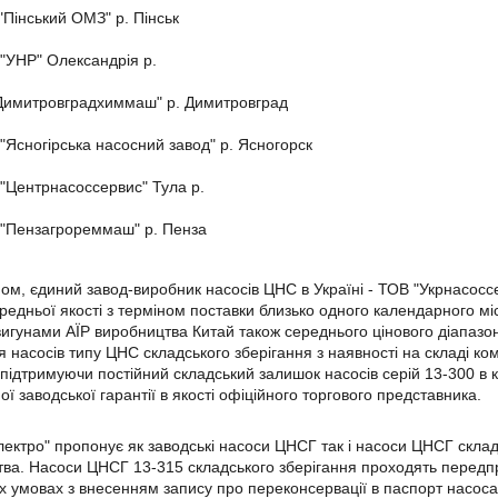
"Пінський ОМЗ" р. Пінськ
"УНР" Олександрія р.
Димитровградхиммаш" р. Димитровград
"Ясногірська насосний завод" р. Ясногорск
"Центрнасоссервис" Тула р.
"Пензагрореммаш" р. Пенза
ом, єдиний завод-виробник насосів ЦНС в Україні - ТОВ "Укрнасоссе
редньої якості з терміном поставки близько одного календарного м
игунами АЇР виробництва Китай також середнього цінового діапазо
 насосів типу ЦНС складського зберігання з наявності на складі ком
 підтримуючи постійний складський залишок насосів серій 13-300 в 
ої заводської гарантії в якості офіційного торгового представника.
ектро" пропонує як заводські насоси ЦНСГ так і насоси ЦНСГ складс
ва. Насоси ЦНСГ 13-315 складського зберігання проходять передпро
х умовах з внесенням запису про переконсервації в паспорт насоса