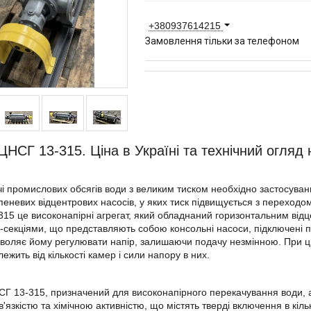
+380937614215
Замовлення тільки за телефоном
ЦНСГ 13-315. Ціна в Україні та технічний огляд 
і промислових обсягів води з великим тиском необхідно застосуванн
пеневих відцентрових насосів, у яких тиск підвищується з переходом
15 це високонапірні агрегат, який обладнаний горизонтальним відце
секціями, що представляють собою консольні насоси, підключені по
зволяє йому регулювати напір, залишаючи подачу незмінною. При ц
ежить від кількості камер і сили напору в них.
Г 13-315, призначений для високонапірного перекачування води, а
в'язкістю та хімічною активністю, що містять тверді включення в кіл