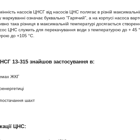
мінність насосів ЦНСГ від насосів ЦНС полягає в різній максимальн
 у маркуванні означає буквально "Гарячий", а на корпусі насоса ва
ивно така різниця в максимальній температурі досягається створе
сос ЦНС служить для перекачування води з температурою до + 45 
рою до +105 °C.
НСГ 13-315 знайшов застосування в:
емах ЖКГ
оенергетиці
постачання шахт
ації ЦНС: