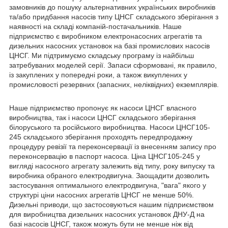
замовників до пошуку альтернативних українських виробників
та/або придбання насосів типу ЦНСГ складського зберігання з
наявності на складі компаній-постачальників. Наше
підприємство є виробником електронасосних агрегатів та
дизельних насосних установок на базі промислових насосів
ЦНСГ. Ми підтримуємо складську програму із найбільш
затребуваних моделей серії. Запаси сформовані, як правило,
із закуплених у попередні роки, а також викуплених у
промисловості резервних (запасних, неліквідних) екземплярів.
Наше підприємство пропонує як насоси ЦНСГ власного
виробництва, так і насоси ЦНСГ складського зберігання
білоруського та російського виробництва. Насоси ЦНСГ105-
245 складського зберігання проходять передпродажну
процедуру ревізії та переконсервації із внесенням запису про
переконсервацію в паспорт насоса. Ціна ЦНСГ105-245 у
вигляді насосного агрегату залежить від типу, року випуску та
виробника обраного електродвигуна. Заощадити дозволить
застосування оптимального електродвигуна, "вага" якого у
структурі ціни насосних агрегатів ЦНСГ не менше 50%.
Дизельні приводи, що застосовуються нашим підприємством
для виробництва дизельних насосних установок ДНУ-Д на
базі насосів ЦНСГ, також можуть бути не менше ніж від