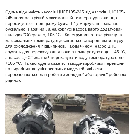
Єдина відмінність насосів ЦНСГ105-245 від насосів ЦНС105-
245 полягає в різній максимальній температурі води, що
перекачується, при цьому буква "Г" у маркуванні означає
буквально "Гарячий", а на корпусі насоса варто додатковий
шильдик "Обережно, 105 °C". Конструктивно така різниця в
максимальній температурі досягається створенням контуру
для охолодження підшипників. Таким чином, насос ЦНС
служить для перекачування води з температурою до + 45 °C,
а насос ЦНСГ здатний перекачувати воду температурою до
+105 °C. На сьогодні майже всі заводи-виробники перейшли
на виробництво універсальних моделей, які легко
переключаються для роботи з холодної або гарячої робочою
рідиною.