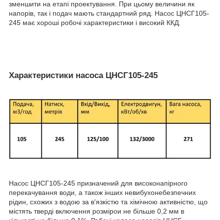
зменшити на етапі проектування. При цьому величини як
напорів, так і подач мають стандартний ряд. Насос ЦНСГ105-
245 має хороші робочі характеристики і високий ККД.
Характеристики насоса ЦНСГ105-245
Насос ЦНСГ105-245 призначений для високонапірного
перекачування води, а також інших невибухонебезпечних
рідин, схожих з водою за в'язкістю та хімічною активністю, що
містять тверді включення розмірои не більше 0,2 мм в