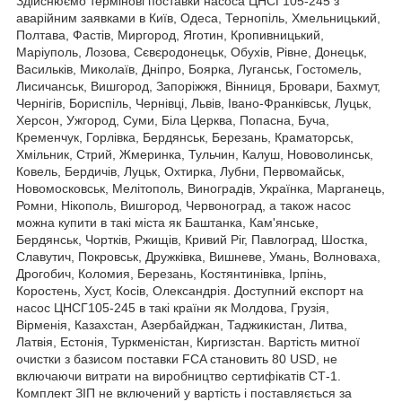
Здійснюємо термінові поставки насоса ЦНСГ105-245 з
аварійним заявками в Київ, Одеса, Тернопіль, Хмельницький,
Полтава, Фастів, Миргород, Яготин, Кропивницький,
Маріуполь, Лозова, Сєвєродонецьк, Обухів, Рівне, Донецьк,
Васильків, Миколаїв, Дніпро, Боярка, Луганськ, Гостомель,
Лисичанськ, Вишгород, Запоріжжя, Вінниця, Бровари, Бахмут,
Чернігів, Бориспіль, Чернівці, Львів, Івано-Франківськ, Луцьк,
Херсон, Ужгород, Суми, Біла Церква, Попасна, Буча,
Кременчук, Горлівка, Бердянськ, Березань, Краматорськ,
Хмільник, Стрий, Жмеринка, Тульчин, Калуш, Нововолинськ,
Ковель, Бердичів, Луцьк, Охтирка, Лубни, Первомайськ,
Новомосковськ, Мелітополь, Виноградів, Українка, Марганець,
Ромни, Нікополь, Вишгород, Червоноград, а також насос
можна купити в такі міста як Баштанка, Кам'янське,
Бердянськ, Чортків, Ржищів, Кривий Ріг, Павлоград, Шостка,
Славутич, Покровськ, Дружківка, Вишневе, Умань, Волноваха,
Дрогобич, Коломия, Березань, Костянтинівка, Ірпінь,
Коростень, Хуст, Косів, Олександрія. Доступний експорт на
насос ЦНСГ105-245 в такі країни як Молдова, Грузія,
Вірменія, Казахстан, Азербайджан, Таджикистан, Литва,
Латвія, Естонія, Туркменістан, Киргизстан. Вартість митної
очистки з базисом поставки FCA становить 80 USD, не
включаючи витрати на виробництво сертифікатів СТ-1.
Комплект ЗІП не включений у вартість і поставляється за