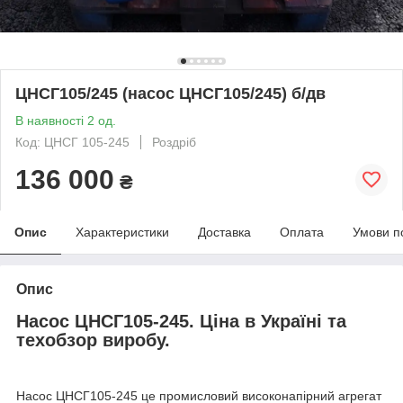
ЦНСГ105/245 (насос ЦНСГ105/245) б/дв
В наявності 2 од.
Код: ЦНСГ 105-245
Роздріб
136 000
₴
Опис
Характеристики
Доставка
Оплата
Умови п
Опис
Насос ЦНСГ105-245. Ціна в Україні та
техобзор виробу.
Насос ЦНСГ105-245 це промисловий високонапірний агрегат