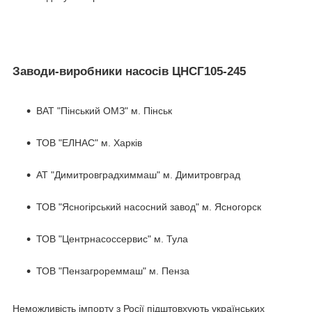
Заводи-виробники насосів ЦНСГ105-245
ВАТ "Пінський ОМЗ" м. Пінськ
ТОВ "ЕЛНАС" м. Харків
АТ "Димитровградхиммаш" м. Димитровград
ТОВ "Ясногірський насосний завод" м. Ясногорск
ТОВ "Центрнасоссервис" м. Тула
ТОВ "Пензагрореммаш" м. Пенза
Неможливість імпорту з Росії підштовхують українських