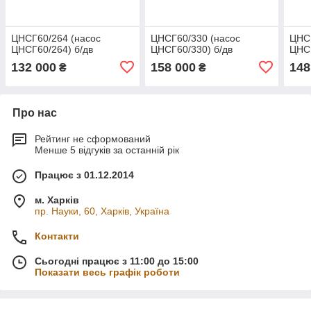
ЦНСГ60/264 (насос
ЦНСГ60/330 (насос
ЦНСГ
ЦНСГ60/264) б/дв
ЦНСГ60/330) б/дв
ЦНСГ
132 000
158 000
148
₴
₴
Про нас
Рейтинг не сформований
Менше 5 відгуків за останній рік
Працює з 01.12.2014
м. Харків
пр. Науки, 60, Харків, Україна
Контакти
Сьогодні працює з 11:00 до 15:00
Показати весь графік роботи