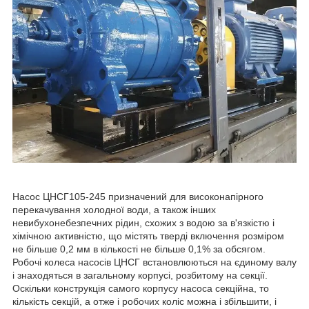
Насос ЦНСГ105-245 призначений для високонапірного
перекачування холодної води, а також інших
невибухонебезпечних рідин, схожих з водою за в'язкістю і
хімічною активністю, що містять тверді включення розміром
не більше 0,2 мм в кількості не більше 0,1% за обсягом.
Робочі колеса насосів ЦНСГ встановлюються на єдиному валу
і знаходяться в загальному корпусі, розбитому на секції.
Оскільки конструкція самого корпусу насоса секційна, то
кількість секцій, а отже і робочих коліс можна і збільшити, і