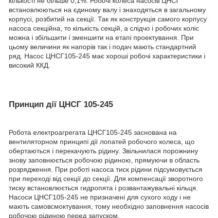
кількості не більше 0,1%. Робочі колеса насосів ЦНСГ
встановлюються на єдиному валу і знаходяться в загальному
корпусі, розбитий на секції. Так як конструкція самого корпусу
насоса секційна, то кількість секцій, а слідчо і робочих коліс
можна і збільшити і зменшити на етапі проектування. При
цьому величини як напорів так і подач мають стандартний
ряд. Насос ЦНСГ105-245 має хороші робочі характеристики і
високий ККД.
Принцип дії ЦНСГ 105-245
Робота електроагрегата ЦНСГ105-245 заснована на
вентиляторном принципі дії лопатей робочого колеса, що
обертаються і перекачують рідину. Звільнилася порожнину
знову заповнюється робочою рідиною, прямуючи в область
розрядження. При роботі насоса тиск рідини підсумовується
при переході від секції до секції. Для компенсації зворотного
тиску встановлюється гидропята і розвантажувальні кільця.
Насоси ЦНСГ105-245 не призначені для сухого ходу і не
мають самовсмоктування, тому необхідно заповнення насосів
робочою рідиною перед запуском.