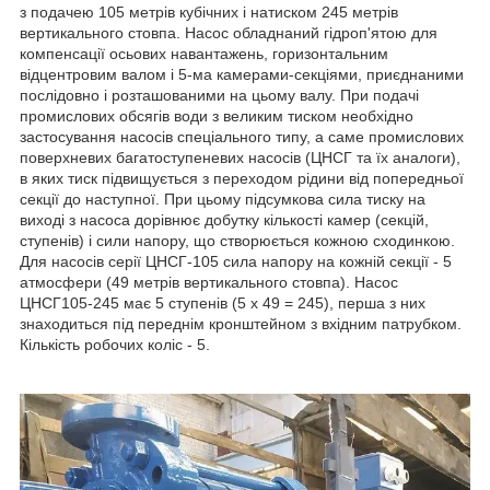
з подачею 105 метрів кубічних і натиском 245 метрів
вертикального стовпа. Насос обладнаний гідроп'ятою для
компенсації осьових навантажень, горизонтальним
відцентровим валом і 5-ма камерами-секціями, приєднаними
послідовно і розташованими на цьому валу. При подачі
промислових обсягів води з великим тиском необхідно
застосування насосів спеціального типу, а саме промислових
поверхневих багатоступеневих насосів (ЦНСГ та їх аналоги),
в яких тиск підвищується з переходом рідини від попередньої
секції до наступної. При цьому підсумкова сила тиску на
виході з насоса дорівнює добутку кількості камер (секцій,
ступенів) і сили напору, що створюється кожною сходинкою.
Для насосів серії ЦНСГ-105 сила напору на кожній секції - 5
атмосфери (49 метрів вертикального стовпа). Насос
ЦНСГ105-245 має 5 ступенів (5 х 49 = 245), перша з них
знаходиться під переднім кронштейном з вхідним патрубком.
Кількість робочих коліс - 5.