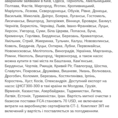
аварійним заявками в Київ, Одеса, Тернопіль, Хмельницький,
Полтава, Фастів, Миргород, Яготин, Кропивницький,
Маріуполь, Лозова, Сєвєродонецьк, Обухів, Рівне, Донецьк,
Васильків, Миколаїв, Дніпро, Боярка, Луганськ, Гостомель,
Лисичанськ, Вишгород, Запоріжжя, Вінниця, Бровари, Бахмут,
Чернігів, Бориспіль, Чернівці, Львів, Івано-Франківськ, Луцьк,
Херсон, Ужгород, Суми, Біла Церква, Попасна, Буча,
Кременчук, Горлівка, Бердянськ, Березань, Краматорськ,
Хмільник, Стрий, Жмеринка, Тульчин, Калуш, Нововолинськ,
Ковель, Бердичів, Луцьк, Охтирка, Лубни, Первомайськ,
Новомосковськ, Мелітополь, Виноградів, Українка, Марганець,
Ромни, Нікополь, Вишгород, Червоноград, а також насос
можна купити в такі міста як Баштанка, Кам'янське,
Бердянськ, Чортків, Ржищів, Кривий Ріг, Павлоград, Шостка,
Славутич, Покровськ, Дружківка, Вишневе, Умань, Волноваха,
Дрогобич, Коломия, Березань, Костянтинівка, Ірпінь,
Коростень, Хуст, Косів, Олександрія. Доступний експорт на
насос ЦНСГ300-300 в такі країни як Молдова, Грузія,
Вірменія, Казахстан, Азербайджан, Таджикистан, Литва,
Латвія, Естонія, Туркменістан, Іран. Вартість митної очистки з
базисом поставки FCA становить 70 USD, не включаючи
витрати на виробництво сертифікатів СТ-1. Комплект ЗІП не
включений у вартість і поставляється за погодженням.