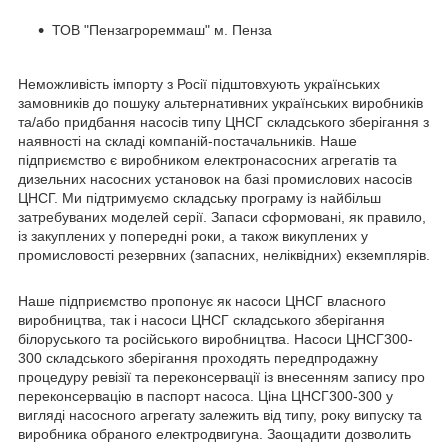
ТОВ "Пензагрореммаш" м. Пенза
Неможливість імпорту з Росії підштовхують українських
замовників до пошуку альтернативних українських виробників
та/або придбання насосів типу ЦНСГ складського зберігання з
наявності на складі компаній-постачальників. Наше
підприємство є виробником електронасосних агрегатів та
дизельних насосних установок на базі промислових насосів
ЦНСГ. Ми підтримуємо складську програму із найбільш
затребуваних моделей серії. Запаси сформовані, як правило,
із закуплених у попередні роки, а також викуплених у
промисловості резервних (запасних, неліквідних) екземплярів.
Наше підприємство пропонує як насоси ЦНСГ власного
виробництва, так і насоси ЦНСГ складського зберігання
білоруського та російського виробництва. Насоси ЦНСГ300-
300 складського зберігання проходять передпродажну
процедуру ревізії та переконсервації із внесенням запису про
переконсервацію в паспорт насоса. Ціна ЦНСГ300-300 у
вигляді насосного агрегату залежить від типу, року випуску та
виробника обраного електродвигуна. Заощадити дозволить