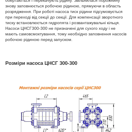
обертаються і перекачують рідину. Звільнилася порожнину
знову заповнюється робочою рідиною, прямуючи в область
розрядження. При роботі насоса тиск рідини підсумовується
при переході від секції до секції. Для компенсації зворотного
тиску встановлюється гидропята і розвантажувальні кільця.
Насоси ЦНСГ300-300 не призначені для сухого ходу і не
мають самовсмоктування, тому необхідно заповнення насосів
робочою рідиною перед запуском.
Розміри насоса ЦНСГ 300-300