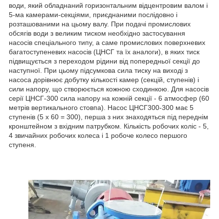
води, який обладнаний горизонтальним відцентровим валом і
5-ма камерами-секціями, приєднаними послідовно і
розташованими на цьому валу. При подачі промислових
обсягів води з великим тиском необхідно застосування
насосів спеціального типу, а саме промислових поверхневих
багатоступеневих насосів (ЦНСГ та їх аналоги), в яких тиск
підвищується з переходом рідини від попередньої секції до
наступної. При цьому підсумкова сила тиску на виході з
насоса дорівнює добутку кількості камер (секцій, ступенів) і
сили напору, що створюється кожною сходинкою. Для насосів
серії ЦНСГ-300 сила напору на кожній секції - 6 атмосфер (60
метрів вертикального стовпа). Насос ЦНСГ300-300 має 5
ступенів (5 х 60 = 300), перша з них знаходяться під переднім
кронштейном з вхідним патрубком. Кількість робочих коліс - 5,
4 звичайних робочих колеса і 1 робоче колесо першого
ступеня.