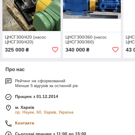
ЦНСГ300/420 (насос
ЦНСГ300/360 (насос
ЦНСГ
ЦНСГ300/420)
ЦНСГ300/360)
ЦНС
325 000
340 000
43 
₴
₴
Про нас
Рейтинг не сформований
Менше 5 відгуків за останній рік
Працює з 01.12.2014
м. Харків
пр. Науки, 60, Харків, Україна
Контакти
Сьогодні працює з 11:00 до 15:00