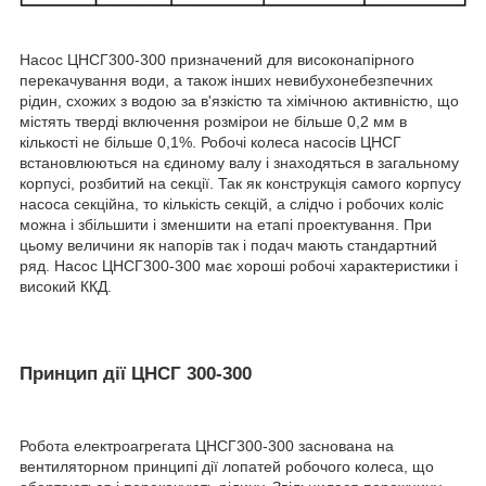
Насос ЦНСГ300-300 призначений для високонапірного
перекачування води, а також інших невибухонебезпечних
рідин, схожих з водою за в'язкістю та хімічною активністю, що
містять тверді включення розмірои не більше 0,2 мм в
кількості не більше 0,1%. Робочі колеса насосів ЦНСГ
встановлюються на єдиному валу і знаходяться в загальному
корпусі, розбитий на секції. Так як конструкція самого корпусу
насоса секційна, то кількість секцій, а слідчо і робочих коліс
можна і збільшити і зменшити на етапі проектування. При
цьому величини як напорів так і подач мають стандартний
ряд. Насос ЦНСГ300-300 має хороші робочі характеристики і
високий ККД.
Принцип дії ЦНСГ 300-300
Робота електроагрегата ЦНСГ300-300 заснована на
вентиляторном принципі дії лопатей робочого колеса, що