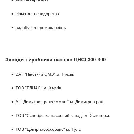
теплоенергетика
сільське господарство
видобувна промисловість
Заводи-виробники насосів ЦНСГ300-300
ВАТ "Пінський ОМЗ" м. Пінськ
ТОВ "ЕЛНАС" м. Харків
АТ "Димитровградхиммаш" м. Димитровград
ТОВ "Ясногірська насосний завод" м. Ясногорск
ТОВ "Центрнасоссервис" м. Тула