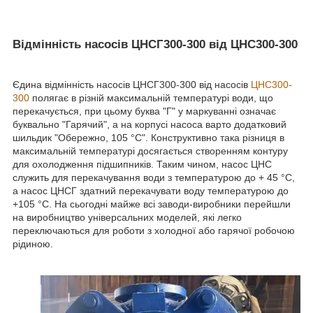
Відмінність насосів ЦНСГ300-300 від ЦНС300-300
Єдина відмінність насосів ЦНСГ300-300 від насосів
ЦНС300-
300
полягає в різній максимальній температурі води, що
перекачується, при цьому буква "Г" у маркуванні означає
буквально "Гарячий", а на корпусі насоса варто додатковий
шильдик "Обережно, 105 °C". Конструктивно така різниця в
максимальній температурі досягається створенням контуру
для охолодження підшипників. Таким чином, насос ЦНС
служить для перекачування води з температурою до + 45 °C,
а насос ЦНСГ здатний перекачувати воду температурою до
+105 °C. На сьогодні майже всі заводи-виробники перейшли
на виробництво універсальних моделей, які легко
переключаються для роботи з холодної або гарячої робочою
рідиною.