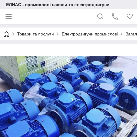
ЕЛНАС - промислові насоси та електродвигуни
Товари та послуги
Електродвигуни промислові
Загал