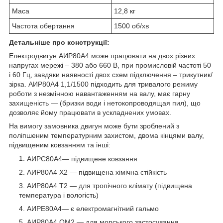
Маса
12,8 кг
Частота обертання
1500 об/хв
Детальніше про конструкції:
Електродвигун АИР80А4 може працювати на двох різних
напругах мережі – 380 або 660 В, при промисловій частоті 50
і 60 Гц, завдяки наявності двох схем підключення – трикутник/
зірка. АИР80А4 1,1
/1500
підходить для тривалого режиму
роботи з незмінною навантаженням на валу, має гарну
захищеність ― (бризки води і нетокопроводящая пил), що
дозволяє йому працювати в ускладнених умовах.
На вимогу замовника двигун може бути зроблений з
поліпшеним температурним захистом, двома кінцями валу,
підвищеним ковзанням та інші:
АИРС80А4― підвищене ковзання
АИР80А4 Х2 ― підвищена хімічна стійкість
АИР80А4 Т2 ― для тропічного клімату (підвищена
температура і вологість)
АИРЕ80А4― є електромагнітний гальмо
АИР80А4 ОМ2 ― для морського застосування