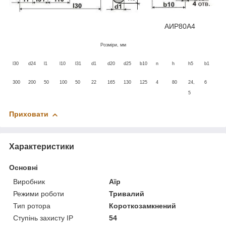
АИР80А4
Розміри, мм
l30
d24
l1
l10
l31
d1
d20
d25
b10
n
h
h5
b1
300
200
50
100
50
22
165
130
125
4
80
24,
6
5
Приховати
Характеристики
Основні
Виробник
Аїр
Режими роботи
Тривалий
Тип ротора
Короткозамкнений
Ступінь захисту IP
54