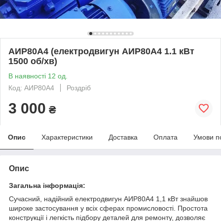
АИР80А4 (електродвигун АИР80А4 1.1 кВт
1500 об/хв)
В наявності 12 од.
Код: АИР80А4
Роздріб
3 000
₴
Опис
Характеристики
Доставка
Оплата
Умови п
Опис
Загальна інформація:
Сучасний, надійний електродвигун АИР80А4 1,1 кВт знайшов
широке застосування у всіх сферах промисловості. Простота
конструкції і легкість підбору деталей для ремонту, дозволяє