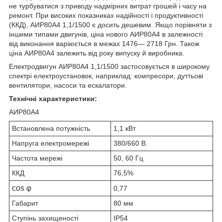
не турбуватися з приводу надмірних витрат грошей і часу на
ремонт. При високих показниках надійності і продуктивності
(ККД), АИР80А4 1,1/1500 є досить дешевим. Якщо порівняти з
іншими типами двигунів, ціна нового АИР80А4 в залежності
від виконання варіюється в межах 1476― 2718 Грн. Також
ціна АИР80А4 залежить від року випуску й виробника.
Електродвигун АИР80А4 1,1/1500 застосовується в широкому
спектрі електроустановок, наприклад: компресори, дуттьові
вентилятори, насоси та ескалатори.
Технічні характеристики:
АИР80А4
Встановлена потужність
1,1 кВт
Напруга електромережі
380/660 В
Частота мережі
50, 60 Гц
ККД
76,5%
cos φ
0,77
Габарит
80 мм
Ступінь захищеності
IP54