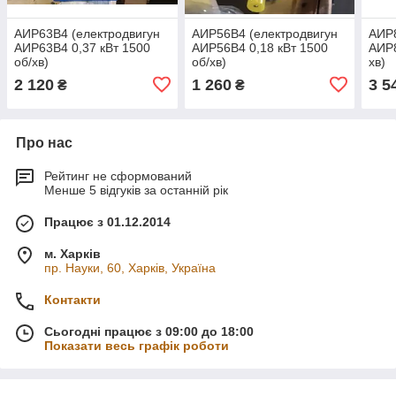
АИР63В4 (електродвигун
АИР56В4 (електродвигун
АИР8
АИР63В4 0,37 кВт 1500
АИР56В4 0,18 кВт 1500
АИР8
об/хв)
об/хв)
хв)
2 120
1 260
3 5
₴
₴
Про нас
Рейтинг не сформований
Менше 5 відгуків за останній рік
Працює з 01.12.2014
м. Харків
пр. Науки, 60, Харків, Україна
Контакти
Сьогодні працює з 09:00 до 18:00
Показати весь графік роботи