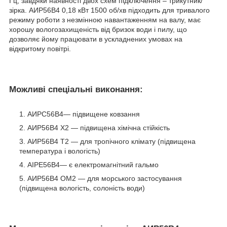
Гц, завдяки наявності двох схем підключення – трикутник/
зірка. АИР56В4 0,18 кВт 1500 об/хв підходить для тривалого
режиму роботи з незмінною навантаженням на валу, має
хорошу вологозахищеність від бризок води і пилу, що
дозволяє йому працювати в ускладнених умовах на
відкритому повітрі.
Можливі спеціальні виконання:
АИРС56В4― підвищене ковзання
АИР56В4 Х2 ― підвищена хімічна стійкість
АИР56В4 Т2 ― для тропічного клімату (підвищена
температура і вологість)
АІРЕ56В4― є електромагнітний гальмо
АИР56В4 ОМ2 ― для морського застосування
(підвищена вологість, солоність води)