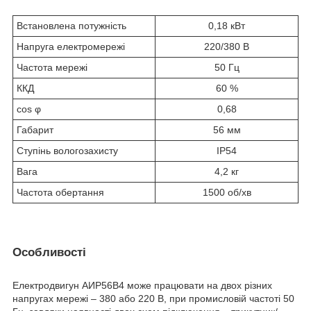
Встановлена потужність
0,18 кВт
Напруга електромережі
220/380 В
Частота мережі
50 Гц
ККД
60 %
cos φ
0,68
Габарит
56 мм
Ступінь вологозахисту
IP54
Вага
4,2 кг
Частота обертання
1500 об/хв
Особливості
Електродвигун АИР56В4 може працювати на двох різних
напругах мережі – 380 або 220 В, при промисловій частоті 50