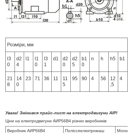
Розміри, мм
l3
d2
l1
l1
l3
d1
d2
d2
b1
n
h
h5
b1
0
4
0
1
0
5
0
21
14
23
71
36
11
11
95
90
4
56
12
4
8
0
5
,5
Увага! Змінився прайс-лист на електродвигуни АІР!
Ціни на електродвигуни АИР56В4 різних виробників:
Виробник АИР56В4
Поліссяелектромаш
Могильо