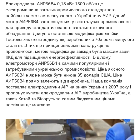
Електродвигун АИР56В4 0,18 кВт 1500 об/хв це
електромашина загальнопромислового стандартного
найбільш часто застосовуваного в Україні типу АИР. Даний
мотор АИР56В4 застосовується у всіх галузях промисловості
для приводу стандартизованого загальнотехнічного
обладнання. Двигун є останньою модифікацією лінійки
Гостовських електродвигунів, вироблених з 70х років минулого
століття. З тих пір принципових змін конструкції не
проводилося, метою модифікацій завжди була максимізація
ККД для підвищення енергоефективності. В цілому,
електромотори АИР56В4 є самими популярними і
затребуваними українською промисловістю. Ціна якісного
АИР56В4 ніяк не може бути нижче 35 доларів США. Ціна
АИР56В4 прямо залежить від виробника. Наша компанія
поставляє електродвигуни АІР на ринку України з 2007 року і
пропонує купити електродвигуни АІР виробництва Україна, а
також Китай та Білорусь за самим бюджетним цінами
наскільки це можливо.