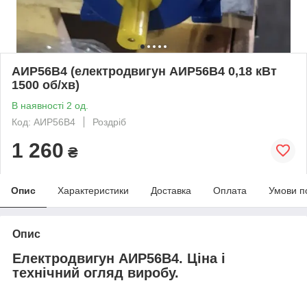
АИР56В4 (електродвигун АИР56В4 0,18 кВт
1500 об/хв)
В наявності 2 од.
Код: АИР56В4
Роздріб
1 260
₴
Опис
Характеристики
Доставка
Оплата
Умови п
Опис
Електродвигун АИР56В4. Ціна і
технічний огляд виробу.