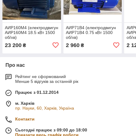
АИР160М4 (електродвигун
АИР71В4 (електродвигун
АИР6
АИР160М4 18.5 кВт 1500
АИР71В4 0.75 кВт 1500
АИР6
об/хв)
об/хв)
об/х
23 200
2 960
2 1
₴
₴
Про нас
Рейтинг не сформований
Менше 5 відгуків за останній рік
Працює з 01.12.2014
м. Харків
пр. Науки, 60, Харків, Україна
Контакти
Сьогодні працює з 09:00 до 18:00
Показати весь графік роботи