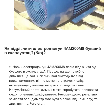
Як відрізнити електродвигун 4АМ200М8 бувший
в експлуатації (б/в)?
Новий електродвигун 4АМ200М8 легко відрізнити від
бувшого в експлуатації. Перше, на що потрібно
дивитися це вал. Оскільки вал знаходиться під
навантаженням, він не може не отримати сліди
експлуатації у вигляді затирів або задирів сталі.
Несумлінний постачальник може спробувати приховати
сліди точенням/шліфуванням. Рекомендуємо ретельно
заміряти вал (діаметр має бути в плюсі від номіналу) та
дивитися на його стан.