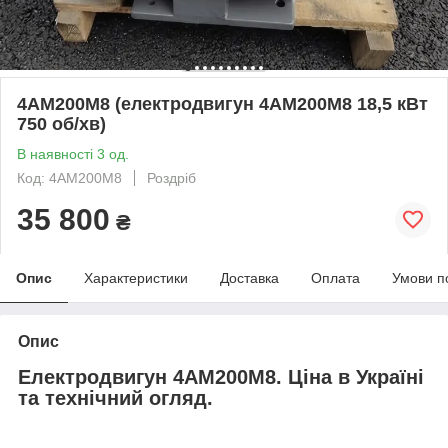
4АМ200М8 (електродвигун 4АМ200М8 18,5 кВт
750 об/хв)
В наявності 3 од.
Код: 4АМ200М8
Роздріб
35 800
₴
Опис
Характеристики
Доставка
Оплата
Умови п
Опис
Електродвигун 4АМ200М8. Ціна в Україні
та технічний огляд.