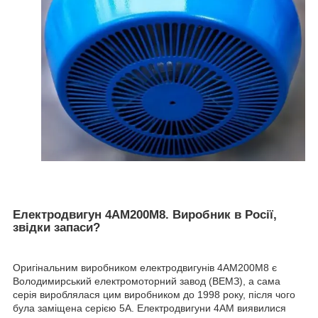
Електродвигун 4АМ200М8. Виробник в Росії,
звідки запаси?
Оригінальним виробником електродвигунів 4АМ200М8 є
Володимирський електромоторний завод (ВЕМЗ), а сама
серія вироблялася цим виробником до 1998 року, після чого
була заміщена серією 5А. Електродвигуни 4АМ виявилися