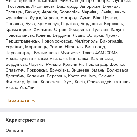
Рівне, Донецьк, Васильків, Миколаїв, Дніпро, Боярка, Луганськ
, Гостомель, Лисичанськ, Вишгород, Запоріжжя, Вінниця,
Бровари, Бахмут, Чернігів, Бориспіль, Чернівці, Львів, Івано-
Франківськ, Луцьк, Херсон, Ужгород, Суми, Біла Церква,
Попасна, Буча, Кременчук, Горлівка, Бердянськ, Березань,
Краматорськ, Хмільник, Стрий, Жмеринка, Тульчин, Калуш,
Нововолинськ, Ковель, Бердичів, Луцьк, Охтирка, Лубни,
Першотравенськ, Новомосковськ, Мелітополь, Виноградів,
Українка, Марганець, Ромни, Нікополь, Вишгород,
Червоноград, Вольнянськ і Мукачеве. Також 4АМ200М8
можна купити в таких містах як Баштанка, Кам'янське,
Бердянськ, Чортків, Ржищів, Кривий Ріг, Павлоград, Шостка,
Славутич, Покровськ, Дружківка, Вишневе, Умань, Волноваха,
Дрогобич, Коломия, Березань, Костянтинівка, Селидів
Житомир, Ірпінь, Коростень, Хуст, Косів, Олександрія та інших
містах України.
Приховати
Характеристики
Основні