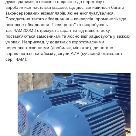
дуже вдалими, з високою опірністю до перегріву і
вироблялися настільки масово, що досі залишилося багато
законсервованих екземплярів, які не експлуатувалися.
Походження такого обладнання – конверсія, променеліквіди,
резервне обладнання. Після ревізії та випробувань
такі 4АМ200М8 отримують гарантію від нашого цеху,
поставляються замовникам та якісно відпрацьовують у важких
умовах. Наприклад, у додатках з короткочасними
перенавантаженнями (дробилки, мішалки), де погано
справляються китайські двигуни АИР (сучасний еквівалент
серії 4АМ).