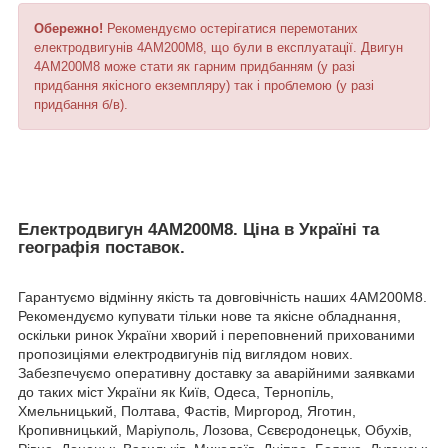
Обережно!
Рекомендуємо остерігатися перемотаних
електродвигунів 4АМ200М8, що були в експлуатації. Двигун
4АМ200М8 може стати як гарним придбанням (у разі
придбання якісного екземпляру) так і проблемою (у разі
придбання б/в).
Електродвигун 4АМ200М8. Ціна в Україні та
географія поставок.
Гарантуємо відмінну якість та довговічність наших 4АМ200М8.
Рекомендуємо купувати тільки нове та якісне обладнання,
оскільки ринок України хворий і переповнений прихованими
пропозиціями електродвигунів під виглядом нових.
Забезпечуємо оперативну доставку за аварійними заявками
до таких міст України як Київ, Одеса, Тернопіль,
Хмельницький, Полтава, Фастів, Миргород, Яготин,
Кропивницький, Маріуполь, Лозова, Сєвєродонецьк, Обухів,