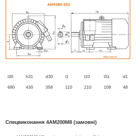
l30
h31
d30
l1
l10
l31
d1
680
430
358
110
210
108
48
Спецвиконання 4АМ200М8 (замовні)