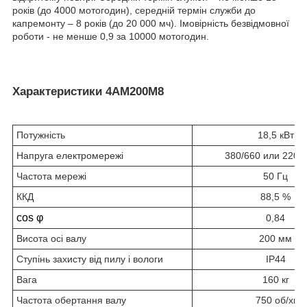
років (до 4000 мотогодин), середній термін служби до
капремонту – 8 років (до 20 000 мч). Імовірність безвідмовної
роботи - не менше 0,9 за 10000 мотогодин.
Характеристики 4АМ200М8
Потужність
18,5 кВт
Напруга електромережі
380/660 или 220/
Частота мережі
50 Гц
ККД
88,5 %
cos φ
0,84
Висота осі валу
200 мм
Ступінь захисту від пилу і вологи
IP44
Вага
160 кг
Частота обертання валу
750 об/хв