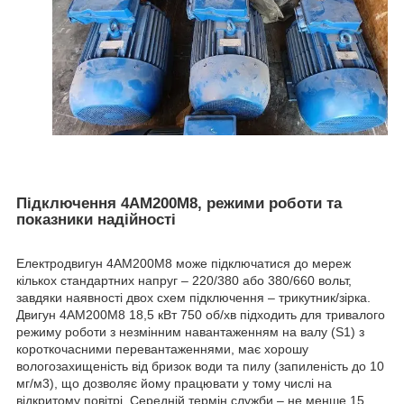
Підключення 4АМ200М8, режими роботи та
показники надійності
Електродвигун 4АМ200М8 може підключатися до мереж
кількох стандартних напруг – 220/380 або 380/660 вольт,
завдяки наявності двох схем підключення – трикутник/зірка.
Двигун 4АМ200М8 18,5 кВт 750 об/хв підходить для тривалого
режиму роботи з незмінним навантаженням на валу (S1) з
короткочасними перевантаженнями, має хорошу
вологозахищеність від бризок води та пилу (запиленість до 10
мг/м3), що дозволяє йому працювати у тому числі на
відкритому повітрі. Середній термін служби – не менше 15