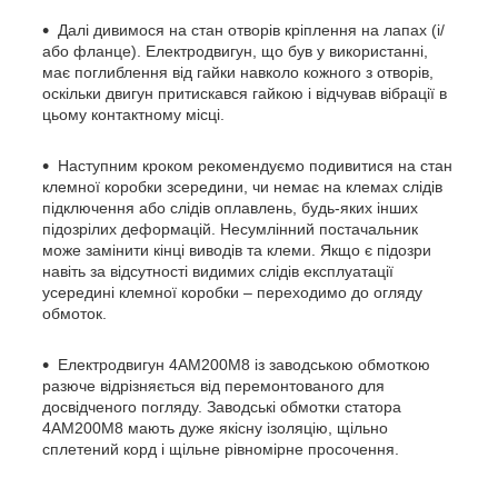
Далі дивимося на стан отворів кріплення на лапах (і/
або фланце). Електродвигун, що був у використанні,
має поглиблення від гайки навколо кожного з отворів,
оскільки двигун притискався гайкою і відчував вібрації в
цьому контактному місці.
Наступним кроком рекомендуємо подивитися на стан
клемної коробки зсередини, чи немає на клемах слідів
підключення або слідів оплавлень, будь-яких інших
підозрілих деформацій. Несумлінний постачальник
може замінити кінці виводів та клеми. Якщо є підозри
навіть за відсутності видимих слідів експлуатації
усередині клемної коробки – переходимо до огляду
обмоток.
Електродвигун 4АМ200М8 із заводською обмоткою
разюче відрізняється від перемонтованого для
досвідченого погляду. Заводські обмотки статора
4АМ200М8 мають дуже якісну ізоляцію, щільно
сплетений корд і щільне рівномірне просочення.