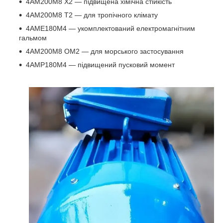
4АМ200М8 Х2 ― підвищена хімічна стійкість
4АМ200М8 Т2 ― для тропічного клімату
4АМЕ180М4 ― укомплектований електромагнітним
гальмом
4АМ200М8 ОМ2 ― для морського застосування
4АМР180М4 ― підвищений пусковий момент