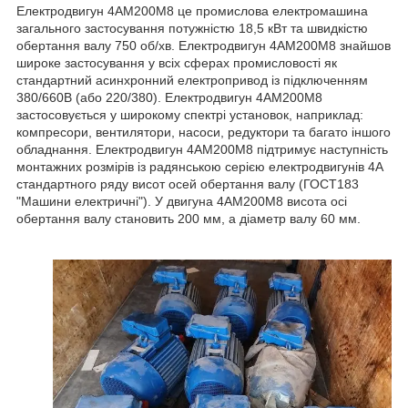
Електродвигун 4АМ200М8 це промислова електромашина
загального застосування потужністю 18,5 кВт та швидкістю
обертання валу 750 об/хв. Електродвигун 4АМ200М8 знайшов
широке застосування у всіх сферах промисловості як
стандартний асинхронний електропривод із підключенням
380/660В (або 220/380). Електродвигун 4АМ200М8
застосовується у широкому спектрі установок, наприклад:
компресори, вентилятори, насоси, редуктори та багато іншого
обладнання. Електродвигун 4АМ200М8 підтримує наступність
монтажних розмірів із радянською серією електродвигунів 4А
стандартного ряду висот осей обертання валу (ГОСТ183
"Машини електричні"). У двигуна 4АМ200М8 висота осі
обертання валу становить 200 мм, а діаметр валу 60 мм.