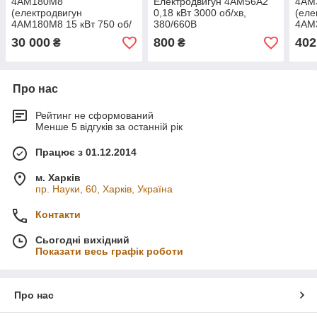
4АМ180М8
Електродвигун 4АМ56А2
4АМ
(електродвигун
0,18 кВт 3000 об/хв,
(еле
4АМ180М8 15 кВт 750 об/
380/660В
4АМ
хв)
об/х
30 000
800
402
₴
₴
Про нас
Рейтинг не сформований
Менше 5 відгуків за останній рік
Працює з 01.12.2014
м. Харків
пр. Науки, 60, Харків, Україна
Контакти
Сьогодні вихідний
Показати весь графік роботи
Про нас