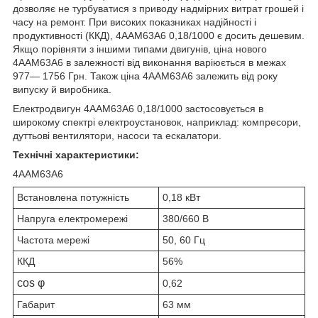
дозволяє не турбуватися з приводу надмірних витрат грошей і
часу на ремонт. При високих показниках надійності і
продуктивності (ККД), 4ААМ63А6 0,18/1000 є досить дешевим.
Якщо порівняти з іншими типами двигунів, ціна нового
4ААМ63А6 в залежності від виконання варіюється в межах
977― 1756 Грн. Також ціна 4ААМ63А6 залежить від року
випуску й виробника.
Електродвигун 4ААМ63А6 0,18/1000 застосовується в
широкому спектрі електроустановок, наприклад: компресори,
дуттьові вентилятори, насоси та ескалатори.
Технічні характеристики:
4ААМ63А6
Встановлена потужність
0,18 кВт
Напруга електромережі
380/660 В
Частота мережі
50, 60 Гц
ККД
56%
cos φ
0,62
Габарит
63 мм