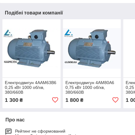
Подібні товари компанії
Електродвигун 4ААМ63В6
Електродвигун 4АМ80А6
Еле
0,25 кВт 1000 об/хв,
0,75 кВт 1000 об/хв,
0,25
380/660В
380/660В
380/
1 300
1 800
1 0
₴
₴
Про нас
Рейтинг не сформований