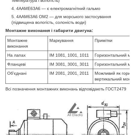
температура і вологість)
4ААМЕ63А6 ― є електромагнітний гальмо
4ААМ63А6 ОМ2 ― для морського застосування
(підвищена вологість, солоність води)
Монтажне виконання і габарити двигуна:
Монтажне
Маркування
Примітки
виконання
На лапах
IM 1081, 1001, 1011
Горизонтальний мо
Фланцеві
IM 3081, 3001, 3011
Горизонтальний мо
Об'єднані
IM 2081, 2001, 2011
Можливий як горизон
вертикальний монт
Всі позначення монтажних виконань відповідають ГОСТ2479