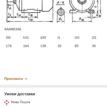
4ААМ63А6
l30
h31
d30
l1
l10
l31
176
164
138
30
80
36
Приховати
Умови доставки
Нова Пошта