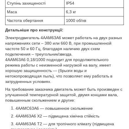
Ступінь захищеності
IP54
Маса
6,3 кг
Частота обертання
1000 об/хв
Детальніше про конструкції:
Электродвигатель 4ААМ63А6 может работать на двух разных
напряжениях сети – 380 или 660 В, при промышленной
частоте 50 и 60 Гц, благодаря наличию двух схем
подключения – треугольник/звезда.
4ААМ63А6 0,18
/1000
подходит для продолжительного
режима работы с неизменной нагрузкой на валу, имеет
хорошую защищенность ― (брызги воды и
нетокопроводящая пыль), что позволяет ему работать в
затрудненных условиях.
На требование заказчика двигатель может быть произведен с
улучшенной температурной защитой, двумя концами вала,
повышенным скольжением и другие:
4ААМС63А6 ― повышенное скольжение
4ААМ63А6 Х2 ― підвищена хімічна стійкість
4ААМ63А6 Т2 ― для тропічного клімату (підвищена