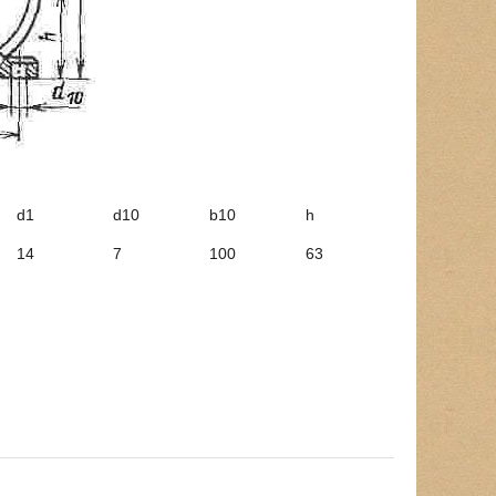
d1
d10
b10
h
14
7
100
63