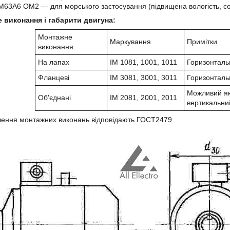
63А6 ОМ2 ― для морського застосування (підвищена вологість, со
 виконання і габарити двигуна:
Монтажне
Маркування
Примітки
виконання
На лапах
IM 1081, 1001, 1011
Горизонталь
Фланцеві
IM 3081, 3001, 3011
Горизонталь
Можливий як
Об'єднані
IM 2081, 2001, 2011
вертикальни
чення монтажних виконань відповідають ГОСТ2479