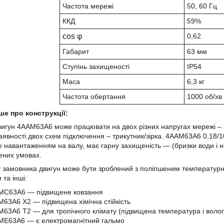
Частота мережі
50, 60 Гц
ККД
59%
cos φ
0,62
Габарит
63 мм
Ступінь захищеності
IP54
Маса
6,3 кг
Частота обертання
1000 об/хв
ше про конструкції:
игун 4ААМ63А6 може працювати на двох різних напругах мережі – 38
аявності двох схем підключення – трикутник/зірка. 4ААМ63А6 0,18
/
 навантаженням на валу, має гарну захищеність ― (бризки води і
ених умовах.
 замовника двигун може бути зроблений з поліпшеним температурн
 та інші:
МС63А6 ― підвищене ковзання
63А6 Х2 ― підвищена хімічна стійкість
63А6 Т2 ― для тропічного клімату (підвищена температура і вологі
МЕ63А6 ― є електромагнітний гальмо