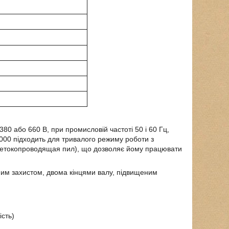
0 або 660 В, при промисловій частоті 50 і 60 Гц,
1000
підходить для тривалого режиму роботи з
 нетокопроводящая пил), що дозволяє йому працювати
им захистом, двома кінцями валу, підвищеним
сть)