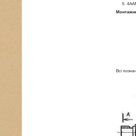
4ААМ
Монтажне
Всі позна