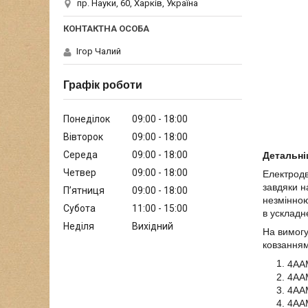
пр. Науки, 60, Харків, Україна
Ігор Чалий
Графік роботи
Понеділок
09:00
18:00
Вівторок
09:00
18:00
Середа
09:00
18:00
Детальні
Четвер
09:00
18:00
Електродв
завдяки н
Пʼятниця
09:00
18:00
незмінною
Субота
11:00
15:00
в ускладн
Неділя
Вихідний
На вимогу
ковзанням
4АА
4ААМ
4ААМ
4АА