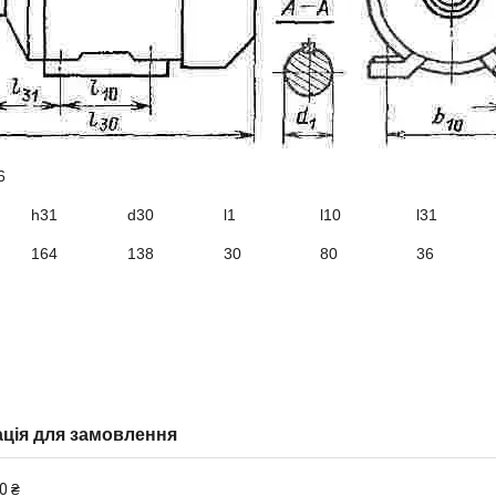
6
h31
d30
l1
l10
l31
164
138
30
80
36
ція для замовлення
0 ₴