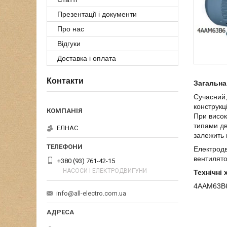
Презентації і документи
Про нас
Відгуки
Доставка і оплата
Контакти
Загальна
Сучасний,
конструкц
При висок
типами дв
ЕЛНАС
залежить 
Електродв
вентилято
+380 (93) 761-42-15
НАСОСИ І ЕЛЕКТРОДВИГУНИ
Технічні
4ААМ63В
info@all-electro.com.ua