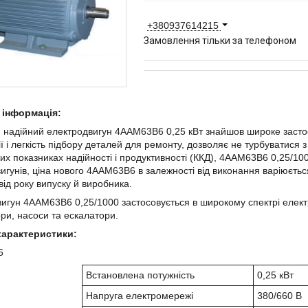
+380937614215
Замовлення тільки за телефоном
 інформація:
 надійний електродвигун 4ААМ63В6 0,25 кВт знайшов широке застос
ії і легкість підбору деталей для ремонту, дозволяє не турбуватися 
их показниках надійності і продуктивності (ККД), 4ААМ63В6 0,25/1
игунів, ціна нового 4ААМ63В6 в залежності від виконання варіюєт
від року випуску й виробника.
игун 4ААМ63В6 0,25/1000 застосовується в широкому спектрі елект
ри, насоси та ескалатори.
 характеристики:
6
Встановлена потужність
0,25 кВт
Напруга електромережі
380/660 В