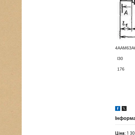
4ААМ63А
l30
176
Інформа
Ціна:
1 30