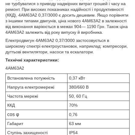
не турбуватися з приводу надмірних витрат грошей і часу на
ремонт. При високих показниках надійності і продуктивності
(ККД), 4АМ63А2 0,37/3000 є досить дешевим. Якщо порівняти
з іншими типами двигунів, ціна нового 4АМ63А2 в залежності
від виконання варіюється в межах 904― 1190 Грн. Також ціна
4АМ63А2 залежить від року випуску й виробника.
Електродвигун 4АМ63А2 0,37/3000 застосовується в
широкому спектрі електроустановок, наприклад: компресори,
дуттьові вентилятори, насоси та ескалатори.
Технічні характеристики:
4АМ63А2
Встановлена потужність
0,37 кВт
Напруга електромережі
380/660 В
Частота мережі
50, 60 Гц
ККД
70%
cos φ
0,76
Габарит
63 мм
Ступінь захищеності
IP54