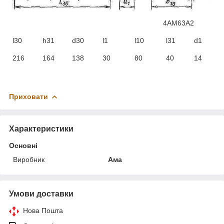
4АМ63А2
l30
h31
d30
l1
l10
l31
d1
216
164
138
30
80
40
14
Приховати
Характеристики
Основні
Виробник
Ама
Умови доставки
Нова Пошта