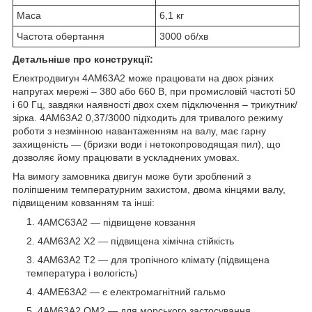
Маса
6,1 кг
Частота обертання
3000 об/хв
Детальніше про конструкції:
Електродвигун 4АМ63А2 може працювати на двох різних
напругах мережі – 380 або 660 В, при промисловій частоті 50
і 60 Гц, завдяки наявності двох схем підключення – трикутник/
зірка. 4АМ63А2 0,37
/3000
підходить для тривалого режиму
роботи з незмінною навантаженням на валу, має гарну
захищеність ― (бризки води і нетокопроводящая пил), що
дозволяє йому працювати в ускладнених умовах.
На вимогу замовника двигун може бути зроблений з
поліпшеним температурним захистом, двома кінцями валу,
підвищеним ковзанням та інші:
4АМС63А2 ― підвищене ковзання
4АМ63А2 Х2 ― підвищена хімічна стійкість
4АМ63А2 Т2 ― для тропічного клімату (підвищена
температура і вологість)
4АМЕ63А2 ― є електромагнітний гальмо
4АМ63А2 ОМ2 ― для морського застосування