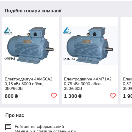
Подібні товари компанії
Електродвигун 4АМ56А2
Електродвигун 4АМ71А2
Еле
0,18 кВт 3000 об/хв,
0,75 кВт 3000 об/хв,
0,37
380/660В
380/660В
380/
800
1 300
1 9
₴
₴
Про нас
Рейтинг не сформований
Менше 5 відгуків за останній рік