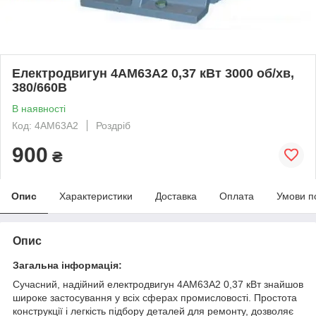
Електродвигун 4АМ63А2 0,37 кВт 3000 об/хв,
380/660В
В наявності
Код: 4АМ63А2
Роздріб
900
₴
Опис
Характеристики
Доставка
Оплата
Умови п
Опис
Загальна інформація:
Сучасний, надійний електродвигун 4АМ63А2 0,37 кВт знайшов
широке застосування у всіх сферах промисловості. Простота
конструкції і легкість підбору деталей для ремонту, дозволяє