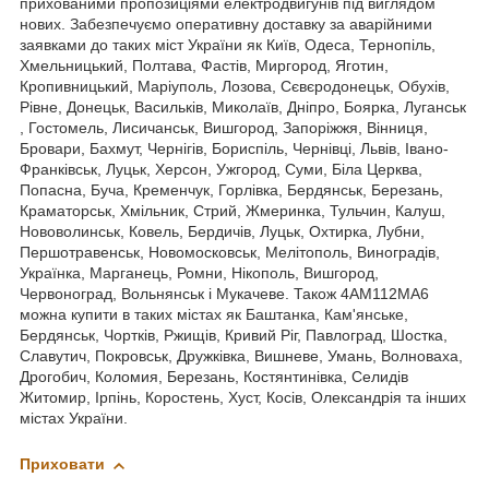
прихованими пропозиціями електродвигунів під виглядом
нових. Забезпечуємо оперативну доставку за аварійними
заявками до таких міст України як Київ, Одеса, Тернопіль,
Хмельницький, Полтава, Фастів, Миргород, Яготин,
Кропивницький, Маріуполь, Лозова, Сєвєродонецьк, Обухів,
Рівне, Донецьк, Васильків, Миколаїв, Дніпро, Боярка, Луганськ
, Гостомель, Лисичанськ, Вишгород, Запоріжжя, Вінниця,
Бровари, Бахмут, Чернігів, Бориспіль, Чернівці, Львів, Івано-
Франківськ, Луцьк, Херсон, Ужгород, Суми, Біла Церква,
Попасна, Буча, Кременчук, Горлівка, Бердянськ, Березань,
Краматорськ, Хмільник, Стрий, Жмеринка, Тульчин, Калуш,
Нововолинськ, Ковель, Бердичів, Луцьк, Охтирка, Лубни,
Першотравенськ, Новомосковськ, Мелітополь, Виноградів,
Українка, Марганець, Ромни, Нікополь, Вишгород,
Червоноград, Вольнянськ і Мукачеве. Також 4АМ112МА6
можна купити в таких містах як Баштанка, Кам'янське,
Бердянськ, Чортків, Ржищів, Кривий Ріг, Павлоград, Шостка,
Славутич, Покровськ, Дружківка, Вишневе, Умань, Волноваха,
Дрогобич, Коломия, Березань, Костянтинівка, Селидів
Житомир, Ірпінь, Коростень, Хуст, Косів, Олександрія та інших
містах України.
Приховати