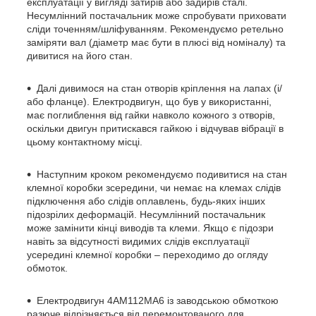
експлуатації у вигляді затирів або задирів сталі.
Несумлінний постачальник може спробувати приховати
сліди точенням/шліфуванням. Рекомендуємо ретельно
заміряти вал (діаметр має бути в плюсі від номіналу) та
дивитися на його стан.
Далі дивимося на стан отворів кріплення на лапах (і/
або фланце). Електродвигун, що був у використанні,
має поглиблення від гайки навколо кожного з отворів,
оскільки двигун притискався гайкою і відчував вібрації в
цьому контактному місці.
Наступним кроком рекомендуємо подивитися на стан
клемної коробки зсередини, чи немає на клемах слідів
підключення або слідів оплавлень, будь-яких інших
підозрілих деформацій. Несумлінний постачальник
може замінити кінці виводів та клеми. Якщо є підозри
навіть за відсутності видимих слідів експлуатації
усередині клемної коробки – переходимо до огляду
обмоток.
Електродвигун 4АМ112МА6 із заводською обмоткою
разюче відрізняється від перемонтованого для