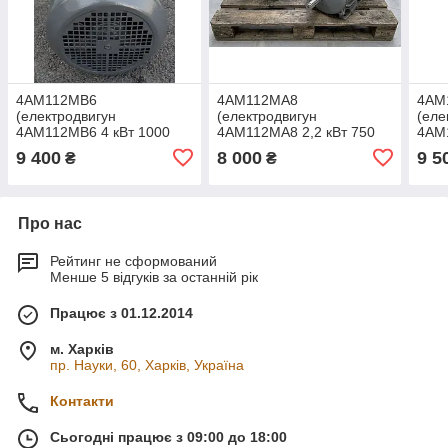
4АМ112МВ6
4АМ112МА8
4АМ
(електродвигун
(електродвигун
(еле
4АМ112МВ6 4 кВт 1000
4АМ112МА8 2,2 кВт 750
4АМ1
об/хв)
об/хв)
хв)
9 400
8 000
9 5
₴
₴
Про нас
Рейтинг не сформований
Менше 5 відгуків за останній рік
Працює з 01.12.2014
м. Харків
пр. Науки, 60, Харків, Україна
Контакти
Сьогодні працює з 09:00 до 18:00