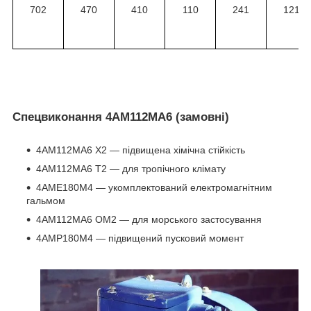
702
470
410
110
241
121
Спецвиконання 4АМ112МА6 (замовні)
4АМ112МА6 Х2 ― підвищена хімічна стійкість
4АМ112МА6 Т2 ― для тропічного клімату
4АМЕ180М4 ― укомплектований електромагнітним
гальмом
4АМ112МА6 ОМ2 ― для морського застосування
4АМР180М4 ― підвищений пусковий момент