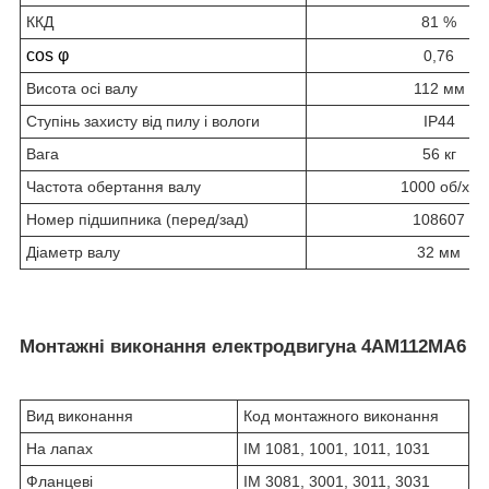
ККД
81 %
cos φ
0,76
Висота осі валу
112 мм
Ступінь захисту від пилу і вологи
IP44
Вага
56 кг
Частота обертання валу
1000 об/хв
Номер підшипника (перед/зад)
108607
Діаметр валу
32 мм
Монтажні виконання електродвигуна 4АМ112МА6
Вид виконання
Код монтажного виконання
На лапах
IM 1081, 1001, 1011, 1031
Фланцеві
IM 3081, 3001, 3011, 3031