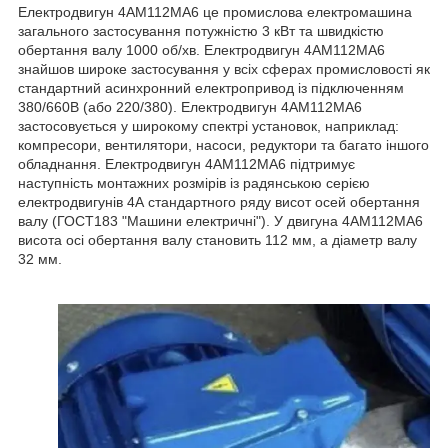
Електродвигун 4АМ112МА6 це промислова електромашина
загального застосування потужністю 3 кВт та швидкістю
обертання валу 1000 об/хв. Електродвигун 4АМ112МА6
знайшов широке застосування у всіх сферах промисловості як
стандартний асинхронний електропривод із підключенням
380/660В (або 220/380). Електродвигун 4АМ112МА6
застосовується у широкому спектрі установок, наприклад:
компресори, вентилятори, насоси, редуктори та багато іншого
обладнання. Електродвигун 4АМ112МА6 підтримує
наступність монтажних розмірів із радянською серією
електродвигунів 4А стандартного ряду висот осей обертання
валу (ГОСТ183 "Машини електричні"). У двигуна 4АМ112МА6
висота осі обертання валу становить 112 мм, а діаметр валу
32 мм.