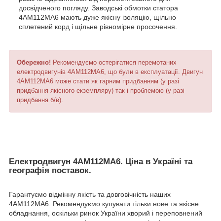
досвідченого погляду. Заводські обмотки статора
4АМ112МА6 мають дуже якісну ізоляцію, щільно
сплетений корд і щільне рівномірне просочення.
Обережно!
Рекомендуємо остерігатися перемотаних
електродвигунів 4АМ112МА6, що були в експлуатації. Двигун
4АМ112МА6 може стати як гарним придбанням (у разі
придбання якісного екземпляру) так і проблемою (у разі
придбання б/в).
Електродвигун 4АМ112МА6. Ціна в Україні та
географія поставок.
Гарантуємо відмінну якість та довговічність наших
4АМ112МА6. Рекомендуємо купувати тільки нове та якісне
обладнання, оскільки ринок України хворий і переповнений