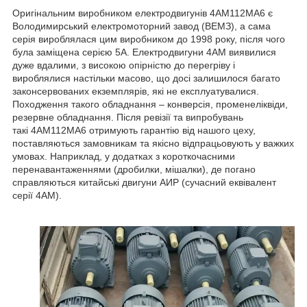
Оригінальним виробником електродвигунів 4АМ112МА6 є
Володимирський електромоторний завод (ВЕМЗ), а сама
серія вироблялася цим виробником до 1998 року, після чого
була заміщена серією 5А. Електродвигуни 4АМ виявилися
дуже вдалими, з високою опірністю до перегріву і
вироблялися настільки масово, що досі залишилося багато
законсервованих екземплярів, які не експлуатувалися.
Походження такого обладнання – конверсія, променеліквіди,
резервне обладнання. Після ревізії та випробувань
такі 4АМ112МА6 отримують гарантію від нашого цеху,
поставляються замовникам та якісно відпрацьовують у важких
умовах. Наприклад, у додатках з короткочасними
перенавантаженнями (дробилки, мішалки), де погано
справляються китайські двигуни АИР (сучасний еквівалент
серії 4АМ).