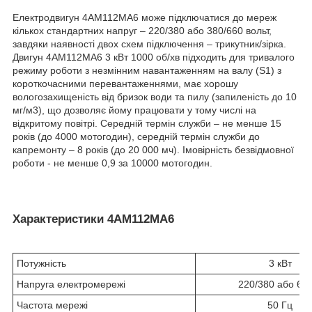
Електродвигун 4АМ112МА6 може підключатися до мереж
кількох стандартних напруг – 220/380 або 380/660 вольт,
завдяки наявності двох схем підключення – трикутник/зірка.
Двигун 4АМ112МА6 3 кВт 1000 об/хв підходить для тривалого
режиму роботи з незмінним навантаженням на валу (S1) з
короткочасними перевантаженнями, має хорошу
вологозахищеність від бризок води та пилу (запиленість до 10
мг/м3), що дозволяє йому працювати у тому числі на
відкритому повітрі. Середній термін служби – не менше 15
років (до 4000 мотогодин), середній термін служби до
капремонту – 8 років (до 20 000 мч). Імовірність безвідмовної
роботи - не менше 0,9 за 10000 мотогодин.
Характеристики 4АМ112МА6
Потужність
3 кВт
Напруга електромережі
220/380 або 66
Частота мережі
50 Гц