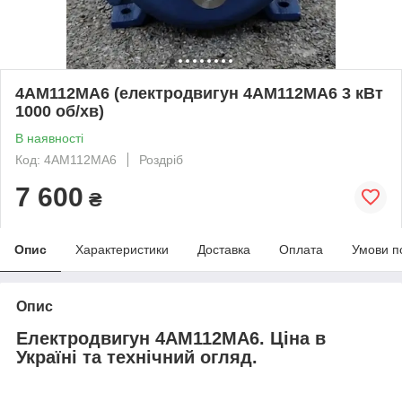
4АМ112МА6 (електродвигун 4АМ112МА6 3 кВт
1000 об/хв)
В наявності
Код: 4АМ112МА6
Роздріб
7 600
₴
Опис
Характеристики
Доставка
Оплата
Умови п
Опис
Електродвигун 4АМ112МА6. Ціна в
Україні та технічний огляд.