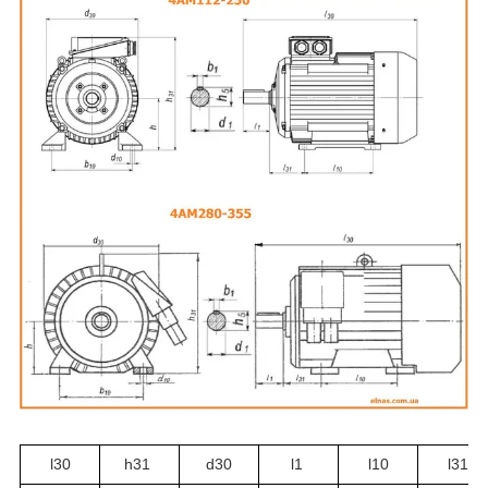
l30
h31
d30
l1
l10
l31