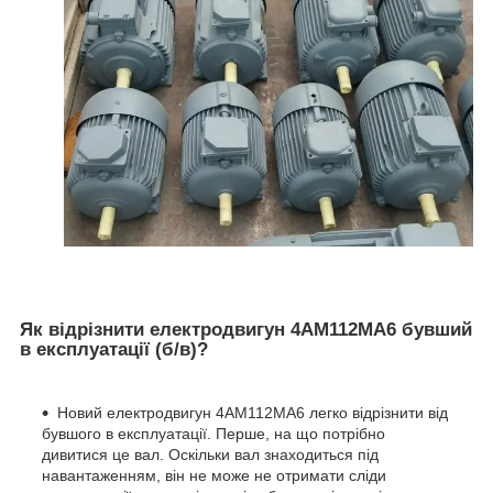
Як відрізнити електродвигун 4АМ112МА6 бувший
в експлуатації (б/в)?
Новий електродвигун 4АМ112МА6 легко відрізнити від
бувшого в експлуатації. Перше, на що потрібно
дивитися це вал. Оскільки вал знаходиться під
навантаженням, він не може не отримати сліди