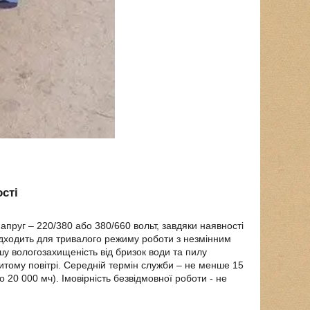
сті
руг – 220/380 або 380/660 вольт, завдяки наявності
підходить для тривалого режиму роботи з незмінним
 вологозахищеність від бризок води та пилу
ритому повітрі. Середній термін служби – не менше 15
о 20 000 мч). Імовірність безвідмовної роботи - не