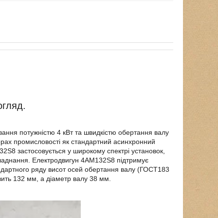
огляд.
ння потужністю 4 кВт та швидкістю обертання валу
ерах промисловості як стандартний асинхронний
32S8 застосовується у широкому спектрі установок,
бладнання. Електродвигун 4АМ132S8 підтримує
андартного ряду висот осей обертання валу (ГОСТ183
ить 132 мм, а діаметр валу 38 мм.