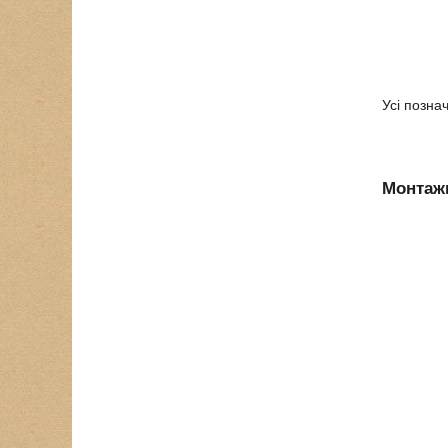
Усі позна
Монтажн