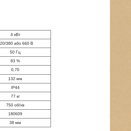
4 кВт
20/380 або 660 В
50 Гц
83 %
0,70
132 мм
IP44
77 кг
750 об/хв
180609
38 мм