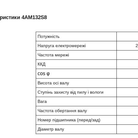
еристики 4АМ132S8
Потужність
Напруга електромережі
2
Частота мережі
ККД
cos φ
Висота осі валу
Ступінь захисту від пилу і вологи
Вага
Частота обертання валу
Номер підшипника (перед/зад)
Діаметр валу