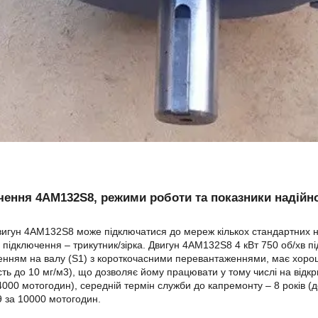
ення 4АМ132S8, режими роботи та показники надійно
игун 4АМ132S8 може підключатися до мереж кількох стандартних нап
 підключення – трикутник/зірка. Двигун 4АМ132S8 4 кВт 750 об/хв 
нням на валу (S1) з короткочасними перевантаженнями, має хорошу
сть до 10 мг/м3), що дозволяє йому працювати у тому числі на відк
 4000 мотогодин), середній термін служби до капремонту – 8 років (д
 за 10000 мотогодин.