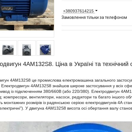
+380937614215
Замовлення тільки за телефоном
одвигун 4АМ132S8. Ціна в Україні та технічний 
игун 4АМ132S8 це промислова електромашина загального застосува
. Електродвигун 4АМ132S8 знайшов широке застосування у всіх сф
ивод із підключенням 380/660В (або 220/380). Електродвигун 4АМ1
: компресори, вентилятори, насоси, редуктори та багато іншого о
ть монтажних розмірів із радянською серією електродвигунів 4А ст
лектричні"). У двигуна 4АМ132S8 висота осі обертання валу станов