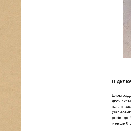
Підключ
Електродв
двох схем
навантаже
(запилені
років (до
менше 0,9