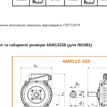
чення монтажних виконань відповідають ГОСТ2479
і та габаритні розміри 4АМ132S8 (для IM1081)