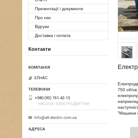
Презентації і документи
Про нас
Відгуки
Доставка і оплата
Контакти
Електр
ЕЛНАС
Електродв
750 об/хв
електропр
+380 (93) 761-42-15
наприклад
НАСОСИ І ЕЛЕКТРОДВИГУНИ
наступніс
"Машини е
info@all-electro.com.ua