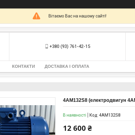
Вітаємо Вас на нашому сайті!
+380 (93) 761-42-15
КОНТАКТИ
ДОСТАВКА І ОПЛАТА
4АМ132S8 (електродвигун 4АМ
В наявності
Код:
4АМ132S8
12 600 ₴