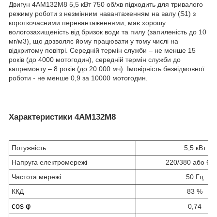
Двигун 4АМ132М8 5,5 кВт 750 об/хв підходить для тривалого
режиму роботи з незмінним навантаженням на валу (S1) з
короткочасними перевантаженнями, має хорошу
вологозахищеність від бризок води та пилу (запиленість до 10
мг/м3), що дозволяє йому працювати у тому числі на
відкритому повітрі. Середній термін служби – не менше 15
років (до 4000 мотогодин), середній термін служби до
капремонту – 8 років (до 20 000 мч). Імовірність безвідмовної
роботи - не менше 0,9 за 10000 мотогодин.
Характеристики 4АМ132М8
Потужність
5,5 кВт
Напруга електромережі
220/380 або 66
Частота мережі
50 Гц
ККД
83 %
cos φ
0,74