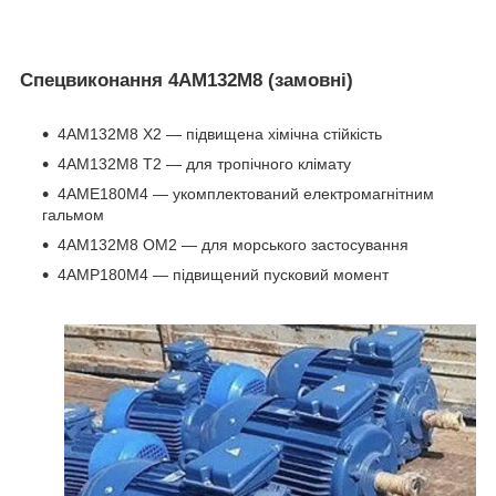
Спецвиконання 4АМ132М8 (замовні)
4АМ132М8 Х2 ― підвищена хімічна стійкість
4АМ132М8 Т2 ― для тропічного клімату
4АМЕ180М4 ― укомплектований електромагнітним
гальмом
4АМ132М8 ОМ2 ― для морського застосування
4АМР180М4 ― підвищений пусковий момент