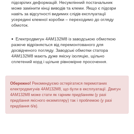
підозрілих деформацій. Несумлінний постачальник
може замінити кінці виводів та клеми. Якщо є підозри
навіть за відсутності видимих слідів експлуатації
усередині клемної коробки – переходимо до огляду
обмоток.
Електродвигун 4АМ132М8 із заводською обмоткою
разюче відрізняється від перемонтованого для
досвідченого погляду. Заводські обмотки статора
4АМ132М8 мають дуже якісну ізоляцію, щільно
сплетений корд і щільне рівномірне просочення.
Обережно!
Рекомендуємо остерігатися перемотаних
електродвигунів 4АМ132М8, що були в експлуатації. Двигун
4АМ132М8 може стати як гарним придбанням (у разі
придбання якісного екземпляру) так і проблемою (у разі
придбання б/в).