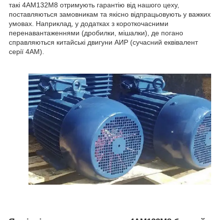
такі 4АМ132М8 отримують гарантію від нашого цеху,
поставляються замовникам та якісно відпрацьовують у важких
умовах. Наприклад, у додатках з короткочасними
перенавантаженнями (дробилки, мішалки), де погано
справляються китайські двигуни АИР (сучасний еквівалент
серії 4АМ).