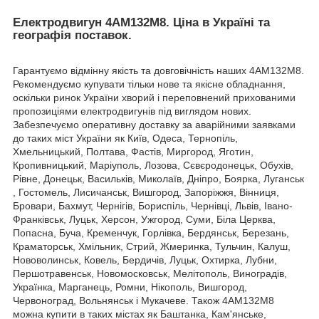
Електродвигун 4АМ132М8. Ціна в Україні та
географія поставок.
Гарантуємо відмінну якість та довговічність наших 4АМ132М8.
Рекомендуємо купувати тільки нове та якісне обладнання,
оскільки ринок України хворий і переповнений прихованими
пропозиціями електродвигунів під виглядом нових.
Забезпечуємо оперативну доставку за аварійними заявками
до таких міст України як Київ, Одеса, Тернопіль,
Хмельницький, Полтава, Фастів, Миргород, Яготин,
Кропивницький, Маріуполь, Лозова, Сєвєродонецьк, Обухів,
Рівне, Донецьк, Васильків, Миколаїв, Дніпро, Боярка, Луганськ
, Гостомель, Лисичанськ, Вишгород, Запоріжжя, Вінниця,
Бровари, Бахмут, Чернігів, Бориспіль, Чернівці, Львів, Івано-
Франківськ, Луцьк, Херсон, Ужгород, Суми, Біла Церква,
Попасна, Буча, Кременчук, Горлівка, Бердянськ, Березань,
Краматорськ, Хмільник, Стрий, Жмеринка, Тульчин, Калуш,
Нововолинськ, Ковель, Бердичів, Луцьк, Охтирка, Лубни,
Першотравенськ, Новомосковськ, Мелітополь, Виноградів,
Українка, Марганець, Ромни, Нікополь, Вишгород,
Червоноград, Вольнянськ і Мукачеве. Також 4АМ132М8
можна купити в таких містах як Баштанка, Кам'янське,