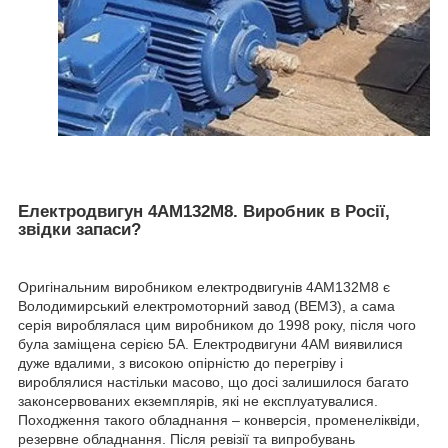
Електродвигун 4АМ132М8. Виробник в Росії,
звідки запаси?
Оригінальним виробником електродвигунів 4АМ132М8 є
Володимирський електромоторний завод (ВЕМЗ), а сама
серія вироблялася цим виробником до 1998 року, після чого
була заміщена серією 5А. Електродвигуни 4АМ виявилися
дуже вдалими, з високою опірністю до перегріву і
вироблялися настільки масово, що досі залишилося багато
законсервованих екземплярів, які не експлуатувалися.
Походження такого обладнання – конверсія, променеліквіди,
резервне обладнання. Після ревізії та випробувань