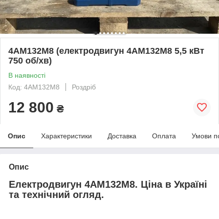
4АМ132М8 (електродвигун 4АМ132М8 5,5 кВт
750 об/хв)
В наявності
Код: 4АМ132М8
Роздріб
12 800
₴
Опис
Характеристики
Доставка
Оплата
Умови п
Опис
Електродвигун 4АМ132М8. Ціна в Україні
та технічний огляд.