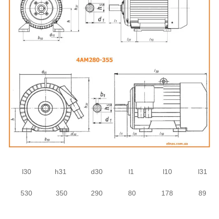
l30
h31
d30
l1
l10
l31
530
350
290
80
178
89