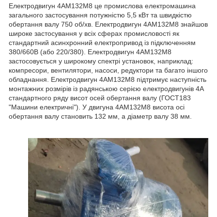
Електродвигун 4АМ132М8 це промислова електромашина
загального застосування потужністю 5,5 кВт та швидкістю
обертання валу 750 об/хв. Електродвигун 4АМ132М8 знайшов
широке застосування у всіх сферах промисловості як
стандартний асинхронний електропривод із підключенням
380/660В (або 220/380). Електродвигун 4АМ132М8
застосовується у широкому спектрі установок, наприклад:
компресори, вентилятори, насоси, редуктори та багато іншого
обладнання. Електродвигун 4АМ132М8 підтримує наступність
монтажних розмірів із радянською серією електродвигунів 4А
стандартного ряду висот осей обертання валу (ГОСТ183
"Машини електричні"). У двигуна 4АМ132М8 висота осі
обертання валу становить 132 мм, а діаметр валу 38 мм.