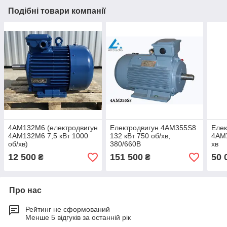
Подібні товари компанії
4АМ132М6 (електродвигун
Електродвигун 4АМ355Ѕ8
Елек
4АМ132М6 7,5 кВт 1000
132 кВт 750 об/хв,
4АМУ
об/хв)
380/660В
хв
12 500
151 500
50 
₴
₴
Про нас
Рейтинг не сформований
Менше 5 відгуків за останній рік