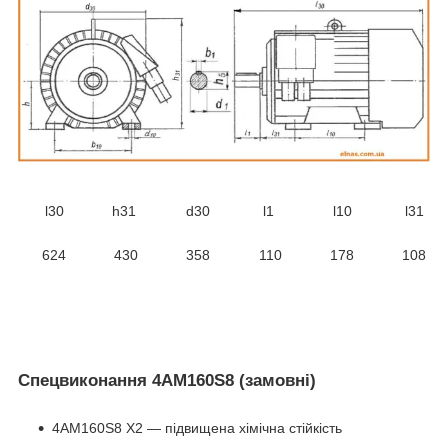
l30
h31
d30
l1
l10
l31
624
430
358
110
178
108
Спецвиконання 4АМ160S8 (замовні)
4АМ160S8 Х2 ― підвищена хімічна стійкість