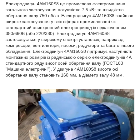
Електродвигун 4АМ160S8 це промислова електромашина
загального застосування потужністю 7,5 кВт та швидкістю
обертання валу 750 об/хв. Електродвигун 4АМ160S8 знайшов
широке застосування у всіх сферах промисловості як
стандартний асинхронний електропривод із підключенням
380/660В (або 220/380). Електродвигун 4АМ160S8
застосовується у широкому спектрі установок, наприклад:
компресори, вентилятори, насоси, редуктори та багато іншого
обладнання. Електродвигун 4АМ160S8 підтримує наступність
монтажних розмірів із радянською серією електродвигунів 4А
стандартного ряду висот осей обертання валу (ГОСТ183
"Машини електричні"). У двигуна 4АМ160S8 висота осі
обертання валу становить 160 мм, а діаметр валу 48 мм.