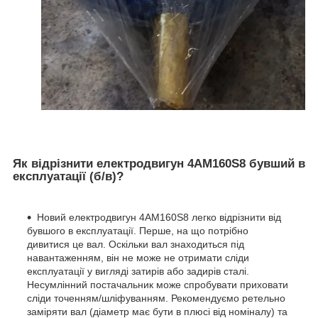
Як відрізнити електродвигун 4АМ160S8 бувший в
експлуатації (б/в)?
Новий електродвигун 4АМ160S8 легко відрізнити від
бувшого в експлуатації. Перше, на що потрібно
дивитися це вал. Оскільки вал знаходиться під
навантаженням, він не може не отримати сліди
експлуатації у вигляді затирів або задирів сталі.
Несумлінний постачальник може спробувати приховати
сліди точенням/шліфуванням. Рекомендуємо ретельно
заміряти вал (діаметр має бути в плюсі від номіналу) та