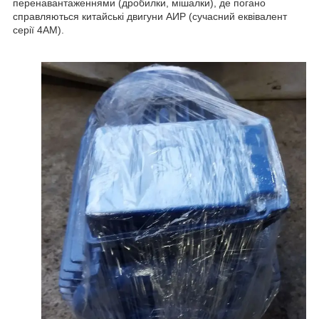
перенавантаженнями (дробилки, мішалки), де погано
справляються китайські двигуни АИР (сучасний еквівалент
серії 4АМ).