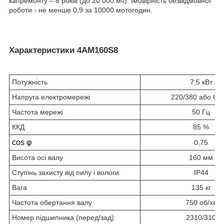
капремонту – 8 років (до 20 000 мч). Імовірність безвідмовної
роботи - не менше 0,9 за 10000 мотогодин.
Характеристики 4АМ160S8
Потужність
7,5 кВт
Напруга електромережі
220/380 або 66
Частота мережі
50 Гц
ККД
85 %
cos φ
0,75
Висота осі валу
160 мм
Ступінь захисту від пилу і вологи
IP44
Вага
135 кг
Частота обертання валу
750 об/хв
Номер підшипника (перед/зад)
2310/310