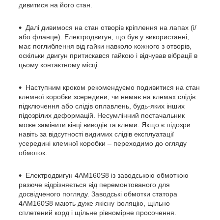
дивитися на його стан.
Далі дивимося на стан отворів кріплення на лапах (і/
або фланце). Електродвигун, що був у використанні,
має поглиблення від гайки навколо кожного з отворів,
оскільки двигун притискався гайкою і відчував вібрації в
цьому контактному місці.
Наступним кроком рекомендуємо подивитися на стан
клемної коробки зсередини, чи немає на клемах слідів
підключення або слідів оплавлень, будь-яких інших
підозрілих деформацій. Несумлінний постачальник
може замінити кінці виводів та клеми. Якщо є підозри
навіть за відсутності видимих слідів експлуатації
усередині клемної коробки – переходимо до огляду
обмоток.
Електродвигун 4АМ160S8 із заводською обмоткою
разюче відрізняється від перемонтованого для
досвідченого погляду. Заводські обмотки статора
4АМ160S8 мають дуже якісну ізоляцію, щільно
сплетений корд і щільне рівномірне просочення.