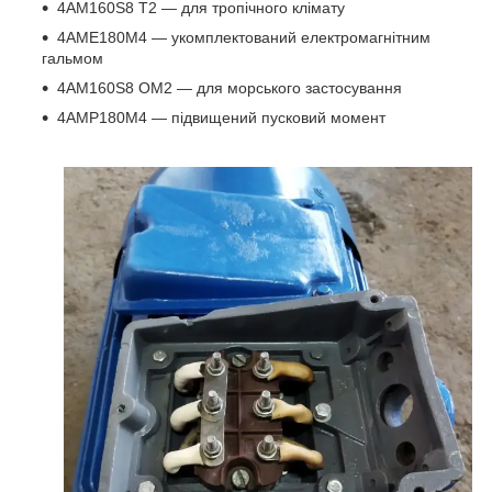
4АМ160S8 Т2 ― для тропічного клімату
4АМЕ180М4 ― укомплектований електромагнітним
гальмом
4АМ160S8 ОМ2 ― для морського застосування
4АМР180М4 ― підвищений пусковий момент