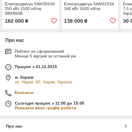
Електродвигун 5АМ355Ѕ4
Електродвигун 5АМ315Ѕ4
Елек
250 кВт 1500 об/хв,
160 кВт 1500 об/хв
7,5 
380/660В
Укра
162 000
138 000
30 
₴
₴
Про нас
Рейтинг не сформований
Менше 5 відгуків за останній рік
Працює з 01.12.2014
м. Харків
пр. Науки, 60, Харків, Україна
Контакти
Сьогодні працює з 11:00 до 15:00
Показати весь графік роботи
Про нас