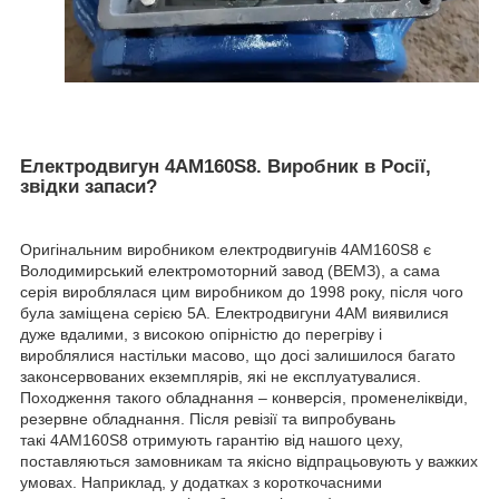
Електродвигун 4АМ160S8. Виробник в Росії,
звідки запаси?
Оригінальним виробником електродвигунів 4АМ160S8 є
Володимирський електромоторний завод (ВЕМЗ), а сама
серія вироблялася цим виробником до 1998 року, після чого
була заміщена серією 5А. Електродвигуни 4АМ виявилися
дуже вдалими, з високою опірністю до перегріву і
вироблялися настільки масово, що досі залишилося багато
законсервованих екземплярів, які не експлуатувалися.
Походження такого обладнання – конверсія, променеліквіди,
резервне обладнання. Після ревізії та випробувань
такі 4АМ160S8 отримують гарантію від нашого цеху,
поставляються замовникам та якісно відпрацьовують у важких
умовах. Наприклад, у додатках з короткочасними