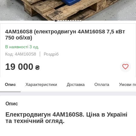
4АМ160Ѕ8 (електродвигун 4АМ160Ѕ8 7,5 кВт
750 об/хв)
В наявності 3 од.
Код: 4АМ160S8
Роздріб
19 000
₴
Опис
Характеристики
Доставка
Оплата
Умови п
Опис
Електродвигун 4АМ160S8. Ціна в Україні
та технічний огляд.