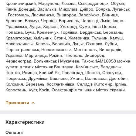
Кропивницький, Маріуполь, Лозова, Сєвєродонецьк, Обухів,
Рівне, Донецьк, Васильків, Миколаїв, Дніпро, Боярка, Луганськ
, Гостомель, Лисичанськ, Вишгород, Запоріжжя, Вінниця,
Бровари, Бахмут, Чернігів, Бориспіль, Чернівці, Львів, Івано-
Франківськ, Луцьк, Херсон, Ужгород, Суми, Біла Церква,
Попасна, Буча, Кременчук, Горлівка, Бердянськ, Березань,
Краматорськ, Хмільник, Стрий, Жмеринка, Тульчин, Калуш,
Нововолинськ, Ковель, Бердичів, Луцьк, Охтирка, Лубни,
Першотравенськ, Новомосковськ, Мелітополь, Виноградів,
Українка, Марганець, Ромни, Нікополь, Вишгород,
Червоноград, Вольнянськ і Мукачеве. Також 4АМ160S8 можна
купити в таких містах як Баштанка, Кам'янське, Бердянськ,
Чортків, Ржищів, Кривий Ріг, Павлоград, Шостка, Славутич,
Покровськ, Дружківка, Вишневе, Умань, Волноваха, Дрогобич,
Коломия, Березань, Костянтинівка, Селидів Житомир, Ірпінь,
Коростень, Хуст, Косів, Олександрія та інших містах України.
Приховати
Характеристики
Основні