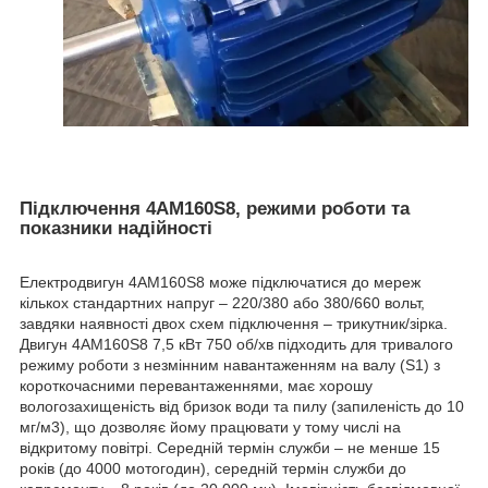
Підключення 4АМ160S8, режими роботи та
показники надійності
Електродвигун 4АМ160S8 може підключатися до мереж
кількох стандартних напруг – 220/380 або 380/660 вольт,
завдяки наявності двох схем підключення – трикутник/зірка.
Двигун 4АМ160S8 7,5 кВт 750 об/хв підходить для тривалого
режиму роботи з незмінним навантаженням на валу (S1) з
короткочасними перевантаженнями, має хорошу
вологозахищеність від бризок води та пилу (запиленість до 10
мг/м3), що дозволяє йому працювати у тому числі на
відкритому повітрі. Середній термін служби – не менше 15
років (до 4000 мотогодин), середній термін служби до