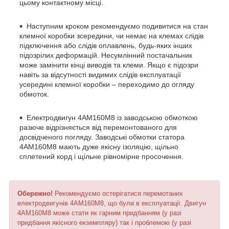
цьому контактному місці.
Наступним кроком рекомендуємо подивитися на стан
клемної коробки зсередини, чи немає на клемах слідів
підключення або слідів оплавлень, будь-яких інших
підозрілих деформацій. Несумлінний постачальник
може замінити кінці виводів та клеми. Якщо є підозри
навіть за відсутності видимих слідів експлуатації
усередині клемної коробки – переходимо до огляду
обмоток.
Електродвигун 4АМ160М8 із заводською обмоткою
разюче відрізняється від перемонтованого для
досвідченого погляду. Заводські обмотки статора
4АМ160М8 мають дуже якісну ізоляцію, щільно
сплетений корд і щільне рівномірне просочення.
Обережно!
Рекомендуємо остерігатися перемотаних
електродвигунів 4АМ160М8, що були в експлуатації. Двигун
4АМ160М8 може стати як гарним придбанням (у разі
придбання якісного екземпляру) так і проблемою (у разі