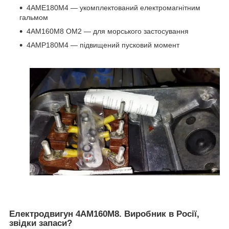
4АМЕ180М4 ― укомплектований електромагнітним
гальмом
4АМ160М8 ОМ2 ― для морського застосування
4АМР180М4 ― підвищений пусковий момент
Електродвигун 4АМ160М8. Виробник в Росії,
звідки запаси?