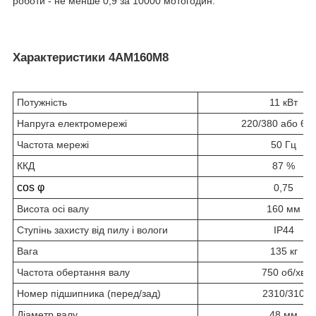
роботи - не менше 0,9 за 10000 мотогодин.
Характеристики 4АМ160М8
Потужність
11 кВт
Напруга електромережі
220/380 або 66
Частота мережі
50 Гц
ККД
87 %
cos φ
0,75
Висота осі валу
160 мм
Ступінь захисту від пилу і вологи
IP44
Вага
135 кг
Частота обертання валу
750 об/хв
Номер підшипника (перед/зад)
2310/310
Діаметр валу
48 мм