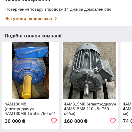
Повернення товару впродовж 14 днів за домовленістю
Всі умови повернення
Подібні товари компанії
4АМ180М8
4АМ315М8 (електродвигун
4АМ
(електродвигун
4АМ315М8 110 кВт 750
4АМ2
4АМ180М8 15 кВт 750 об/
об/хв)
хв)
хв)
30 000
160 000
74 
₴
₴