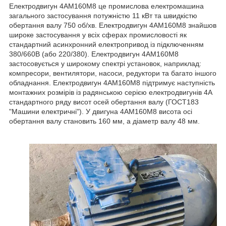
Електродвигун 4АМ160М8 це промислова електромашина
загального застосування потужністю 11 кВт та швидкістю
обертання валу 750 об/хв. Електродвигун 4АМ160М8 знайшов
широке застосування у всіх сферах промисловості як
стандартний асинхронний електропривод із підключенням
380/660В (або 220/380). Електродвигун 4АМ160М8
застосовується у широкому спектрі установок, наприклад:
компресори, вентилятори, насоси, редуктори та багато іншого
обладнання. Електродвигун 4АМ160М8 підтримує наступність
монтажних розмірів із радянською серією електродвигунів 4А
стандартного ряду висот осей обертання валу (ГОСТ183
"Машини електричні"). У двигуна 4АМ160М8 висота осі
обертання валу становить 160 мм, а діаметр валу 48 мм.