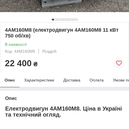
4АМ160М8 (електродвигун 4АМ160М8 11 кВт
750 об/хв)
В наявності
Код: 4АМ160М8
Роздріб
22 400
₴
Опис
Характеристики
Доставка
Оплата
Умови п
Опис
Електродвигун 4АМ160М8. Ціна в Україні
та технічний огляд.