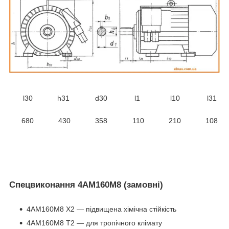
l30
h31
d30
l1
l10
l31
680
430
358
110
210
108
Спецвиконання 4АМ160М8 (замовні)
4АМ160М8 Х2 ― підвищена хімічна стійкість
4АМ160М8 Т2 ― для тропічного клімату