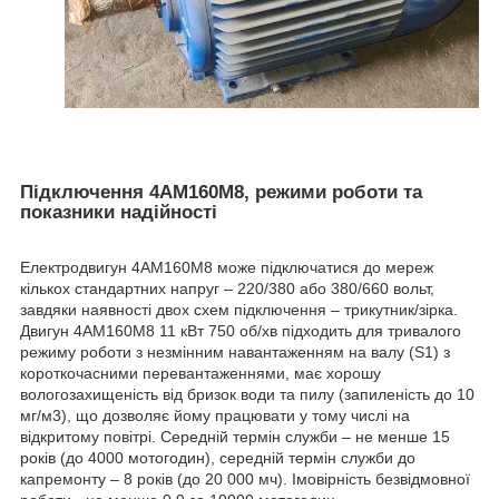
Підключення 4АМ160М8, режими роботи та
показники надійності
Електродвигун 4АМ160М8 може підключатися до мереж
кількох стандартних напруг – 220/380 або 380/660 вольт,
завдяки наявності двох схем підключення – трикутник/зірка.
Двигун 4АМ160М8 11 кВт 750 об/хв підходить для тривалого
режиму роботи з незмінним навантаженням на валу (S1) з
короткочасними перевантаженнями, має хорошу
вологозахищеність від бризок води та пилу (запиленість до 10
мг/м3), що дозволяє йому працювати у тому числі на
відкритому повітрі. Середній термін служби – не менше 15
років (до 4000 мотогодин), середній термін служби до
капремонту – 8 років (до 20 000 мч). Імовірність безвідмовної