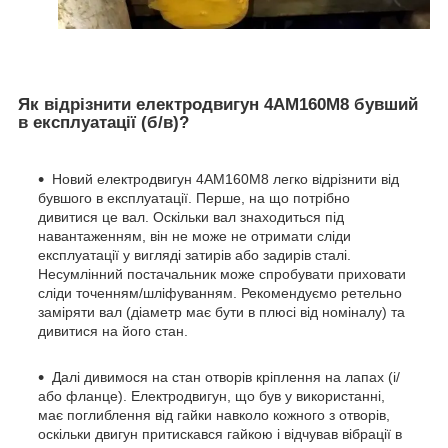
Як відрізнити електродвигун 4АМ160М8 бувший
в експлуатації (б/в)?
Новий електродвигун 4АМ160М8 легко відрізнити від
бувшого в експлуатації. Перше, на що потрібно
дивитися це вал. Оскільки вал знаходиться під
навантаженням, він не може не отримати сліди
експлуатації у вигляді затирів або задирів сталі.
Несумлінний постачальник може спробувати приховати
сліди точенням/шліфуванням. Рекомендуємо ретельно
заміряти вал (діаметр має бути в плюсі від номіналу) та
дивитися на його стан.
Далі дивимося на стан отворів кріплення на лапах (і/
або фланце). Електродвигун, що був у використанні,
має поглиблення від гайки навколо кожного з отворів,
оскільки двигун притискався гайкою і відчував вібрації в