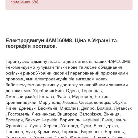
придбання б/в).
Електродвигун 4АМ160М8. Ціна в Україні та
географія поставок.
Гарантуємо відмінну якість та довговічність наших 4АМ160М8.
Рекомендуємо купувати тільки нове та якісне обладнання,
оскільки ринок України хворий і переповнений прихованими
пропозиціями електродвигунів під виглядом нових.
Забезпечуємо оперативну доставку за аварійними заявками
до таких міст України як Київ, Одеса, Тернопіль,
Хмельницький, Полтава, Фастів, Миргород, Яготин,
Кропивницький, Маріуполь, Лозова, Сєвєродонецьк, Обухів,
Рівне, Донецьк, Васильків, Миколаїв, Дніпро, Боярка, Луганськ
, Гостомель, Лисичанськ, Вишгород, Запоріжжя, Вінниця,
Бровари, Бахмут, Чернігів, Бориспіль, Чернівці, Львів, Івано-
Франківськ, Луцьк, Херсон, Ужгород, Суми, Біла Церква,
Попасна, Буча, Кременчук, Горлівка, Бердянськ, Березань,
Краматорськ, Хмільник, Стрий, Жмеринка, Тульчин, Калуш,