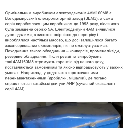
Оригінальним виробником електродвигунів 4АМ160М8 є
Володимирський електромоторний завод (ВЕМЗ), а сама
серія вироблялася цим виробником до 1998 року, після чого
була заміщена серією 5А. Електродвигуни 4АМ виявилися
дуже вдалими, з високою опірністю до перегріву і
вироблялися настільки масово, що досі залишилося багато
законсервованих екземплярів, які не експлуатувалися.
Походження такого обладнання – конверсія, променеліквіди,
резервне обладнання. Після ревізії та випробувань
такі 4АМ160М8 отримують гарантію від нашого цеху,
поставляються замовникам та якісно відпрацьовують у важких
умовах. Наприклад, у додатках з короткочасними
перенавантаженнями (дробилки, мішалки), де погано
справляються китайські двигуни АИР (сучасний еквівалент
серії 4АМ).