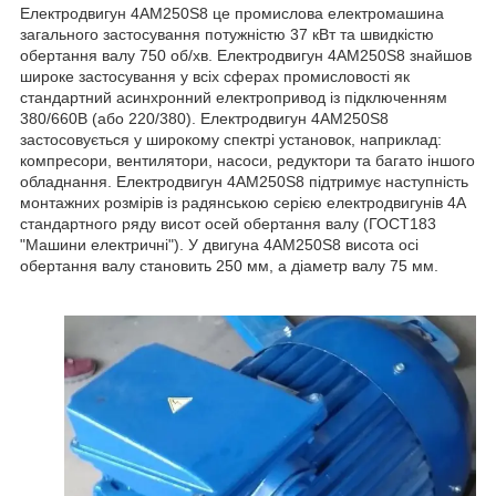
Електродвигун 4АМ250S8 це промислова електромашина
загального застосування потужністю 37 кВт та швидкістю
обертання валу 750 об/хв. Електродвигун 4АМ250S8 знайшов
широке застосування у всіх сферах промисловості як
стандартний асинхронний електропривод із підключенням
380/660В (або 220/380). Електродвигун 4АМ250S8
застосовується у широкому спектрі установок, наприклад:
компресори, вентилятори, насоси, редуктори та багато іншого
обладнання. Електродвигун 4АМ250S8 підтримує наступність
монтажних розмірів із радянською серією електродвигунів 4А
стандартного ряду висот осей обертання валу (ГОСТ183
"Машини електричні"). У двигуна 4АМ250S8 висота осі
обертання валу становить 250 мм, а діаметр валу 75 мм.