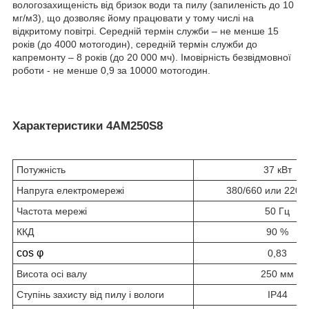
вологозахищеність від бризок води та пилу (запиленість до 10
мг/м3), що дозволяє йому працювати у тому числі на
відкритому повітрі. Середній термін служби – не менше 15
років (до 4000 мотогодин), середній термін служби до
капремонту – 8 років (до 20 000 мч). Імовірність безвідмовної
роботи - не менше 0,9 за 10000 мотогодин.
Характеристики 4АМ250S8
Потужність
37 кВт
Напруга електромережі
380/660 или 220/
Частота мережі
50 Гц
ККД
90 %
cos φ
0,83
Висота осі валу
250 мм
Ступінь захисту від пилу і вологи
IP44