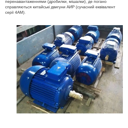
перенавантаженнями (дробилки, мішалки), де погано
справляються китайські двигуни АИР (сучасний еквівалент
серії 4АМ).