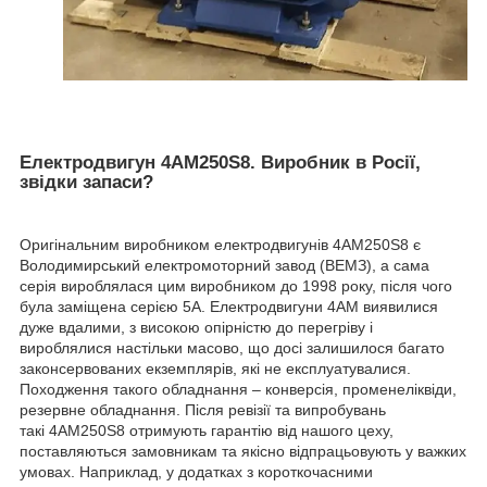
Електродвигун 4АМ250S8. Виробник в Росії,
звідки запаси?
Оригінальним виробником електродвигунів 4АМ250S8 є
Володимирський електромоторний завод (ВЕМЗ), а сама
серія вироблялася цим виробником до 1998 року, після чого
була заміщена серією 5А. Електродвигуни 4АМ виявилися
дуже вдалими, з високою опірністю до перегріву і
вироблялися настільки масово, що досі залишилося багато
законсервованих екземплярів, які не експлуатувалися.
Походження такого обладнання – конверсія, променеліквіди,
резервне обладнання. Після ревізії та випробувань
такі 4АМ250S8 отримують гарантію від нашого цеху,
поставляються замовникам та якісно відпрацьовують у важких
умовах. Наприклад, у додатках з короткочасними