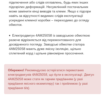
підключення або слідів оплавлень, будь-яких інших
підозрілих деформацій. Несумлінний постачальник
може замінити кінці виводів та клеми. Якщо є підозри
навіть за відсутності видимих слідів експлуатації
усередині клемної коробки – переходимо до огляду
обмоток.
Електродвигун 4АМ250S8 із заводською обмоткою
разюче відрізняється від перемонтованого для
досвідченого погляду. Заводські обмотки статора
4АМ250S8 мають дуже якісну ізоляцію, щільно
сплетений корд і щільне рівномірне просочення.
Обережно!
Рекомендуємо остерігатися перемотаних
електродвигунів 4АМ250S8, що були в експлуатації. Двигун
4АМ250S8 може стати як гарним придбанням (у разі
придбання якісного екземпляру) так і проблемою (у разі
придбання б/в).