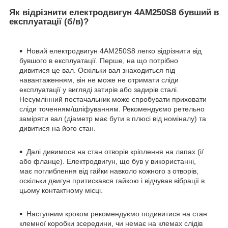
Як відрізнити електродвигун 4АМ250S8 бувший в
експлуатації (б/в)?
Новий електродвигун 4АМ250S8 легко відрізнити від
бувшого в експлуатації. Перше, на що потрібно
дивитися це вал. Оскільки вал знаходиться під
навантаженням, він не може не отримати сліди
експлуатації у вигляді затирів або задирів сталі.
Несумлінний постачальник може спробувати приховати
сліди точенням/шліфуванням. Рекомендуємо ретельно
заміряти вал (діаметр має бути в плюсі від номіналу) та
дивитися на його стан.
Далі дивимося на стан отворів кріплення на лапах (і/
або фланце). Електродвигун, що був у використанні,
має поглиблення від гайки навколо кожного з отворів,
оскільки двигун притискався гайкою і відчував вібрації в
цьому контактному місці.
Наступним кроком рекомендуємо подивитися на стан
клемної коробки зсередини, чи немає на клемах слідів