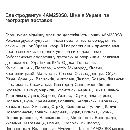
Електродвигун 4АМ250S8. Ціна в Україні та
географія поставок.
Гарантуємо відмінну якість та довговічність наших 4АМ250S8.
Рекомендуємо купувати тільки нове та якісне обладнання,
оскільки ринок України хворий і переповнений прихованими
пропозиціями електродвигунів під виглядом нових.
Забезпечуємо оперативну доставку за аварійними заявками
до таких міст України як Київ, Одеса, Тернопіль,
Хмельницький, Полтава, Фастів, Миргород, Яготин,
Кропивницький, Маріуполь, Лозова, Сєвєродонецьк, Обухів,
Рівне, Донецьк, Васильків, Миколаїв, Дніпро, Боярка, Луганськ
, Гостомель, Лисичанськ, Вишгород, Запоріжжя, Вінниця,
Бровари, Бахмут, Чернігів, Бориспіль, Чернівці, Львів, Івано-
Франківськ, Луцьк, Херсон, Ужгород, Суми, Біла Церква,
Попасна, Буча, Кременчук, Горлівка, Бердянськ, Березань,
Краматорськ, Хмільник, Стрий, Жмеринка, Тульчин, Калуш,
Нововолинськ, Ковель, Бердичів, Луцьк, Охтирка, Лубни,
Першотравенськ, Новомосковськ, Мелітополь, Виноградів,
Українка, Марганець, Ромни, Нікополь, Вишгород,
Червоноград, Вольнянськ і Мукачеве. Також 4АМ250S8 можна