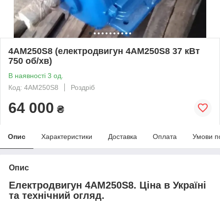
4АМ250S8 (електродвигун 4АМ250S8 37 кВт
750 об/хв)
В наявності 3 од.
Код: 4АМ250S8
Роздріб
64 000
₴
Опис
Характеристики
Доставка
Оплата
Умови п
Опис
Електродвигун 4АМ250S8. Ціна в Україні
та технічний огляд.