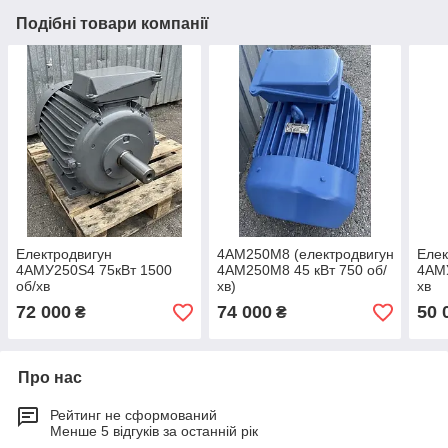
Подібні товари компанії
Електродвигун
4АМ250М8 (електродвигун
Елек
4АМУ250Ѕ4 75кВт 1500
4АМ250М8 45 кВт 750 об/
4АМУ
об/хв
хв)
хв
72 000
74 000
50 
₴
₴
Про нас
Рейтинг не сформований
Менше 5 відгуків за останній рік