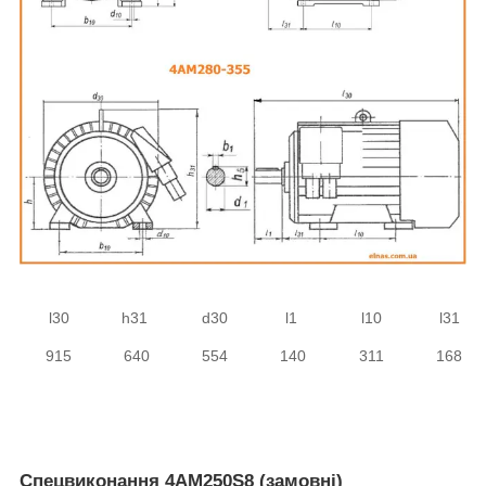
l30
h31
d30
l1
l10
l31
915
640
554
140
311
168
Спецвиконання 4АМ250S8 (замовні)