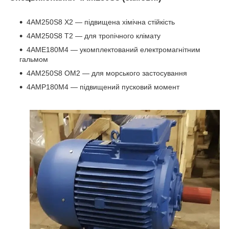
4АМ250S8 Х2 ― підвищена хімічна стійкість
4АМ250S8 Т2 ― для тропічного клімату
4АМЕ180М4 ― укомплектований електромагнітним
гальмом
4АМ250S8 ОМ2 ― для морського застосування
4АМР180М4 ― підвищений пусковий момент