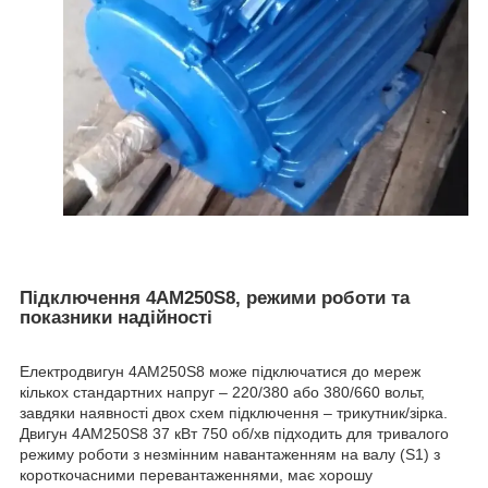
Підключення 4АМ250S8, режими роботи та
показники надійності
Електродвигун 4АМ250S8 може підключатися до мереж
кількох стандартних напруг – 220/380 або 380/660 вольт,
завдяки наявності двох схем підключення – трикутник/зірка.
Двигун 4АМ250S8 37 кВт 750 об/хв підходить для тривалого
режиму роботи з незмінним навантаженням на валу (S1) з
короткочасними перевантаженнями, має хорошу