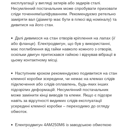
експлуатації у вигляді затирів або задирів сталі.
Несумлінний постачальник може спробувати приховати
сліди точенням/шліфуванням. Рекомендуємо ретельно
заміряти вал (діаметр має бути в плюсі від номіналу) та
дивитися на його стан.
Далі дивимося на стан отворів кріплення на лапах (і/
або фланце). Електродвигун, що був у використанні,
має поглиблення від гайки навколо кожного з отворів,
оскільки двигун притискався гайкою і відчував вібрації в
цьому контактному місці.
Наступним кроком рекомендуємо подивитися на стан
клемної коробки зсередини, чи немає на клемах слідів
підключення або слідів оплавлень, будь-яких інших
підозрілих деформацій. Несумлінний постачальник
може замінити кінці виводів та клеми. Якщо є підозри
навіть за відсутності видимих слідів експлуатації
усередині клемної коробки – переходимо до огляду
обмоток.
Електродвигун 4АМ250М6 із заводською обмоткою