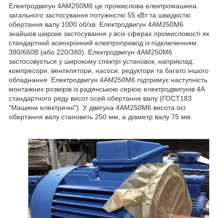
Електродвигун 4АМ250М6 це промислова електромашина
загального застосування потужністю 55 кВт та швидкістю
обертання валу 1000 об/хв. Електродвигун 4АМ250М6
знайшов широке застосування у всіх сферах промисловості як
стандартний асинхронний електропривод із підключенням
380/660В (або 220/380). Електродвигун 4АМ250М6
застосовується у широкому спектрі установок, наприклад:
компресори, вентилятори, насоси, редуктори та багато іншого
обладнання. Електродвигун 4АМ250М6 підтримує наступність
монтажних розмірів із радянською серією електродвигунів 4А
стандартного ряду висот осей обертання валу (ГОСТ183
"Машини електричні"). У двигуна 4АМ250М6 висота осі
обертання валу становить 250 мм, а діаметр валу 75 мм.