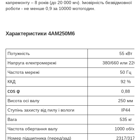
капремонту – 8 років (до 20 000 мч). Імовірність безвідмовної
роботи - не менше 0,9 за 10000 мотогодин.
Характеристики 4АМ250М6
Потужність
55 кВт
Напруга електромережі
380/660 или 220/
Частота мережі
50 Гц
ККД
92 %
cos φ
0,88
Висота осі валу
250 мм
Ступінь захисту від пилу і вологи
IP44
Вага
535 кг
Частота обертання валу
1000 об/хв
Номер підшипника (перед/зад)
2317/317