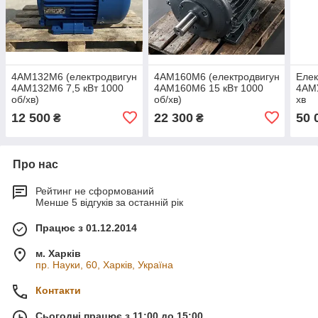
4АМ132М6 (електродвигун
4АМ160М6 (електродвигун
Елек
4АМ132М6 7,5 кВт 1000
4АМ160М6 15 кВт 1000
4АМУ
об/хв)
об/хв)
хв
12 500
22 300
50 
₴
₴
Про нас
Рейтинг не сформований
Менше 5 відгуків за останній рік
Працює з 01.12.2014
м. Харків
пр. Науки, 60, Харків, Україна
Контакти
Сьогодні працює з 11:00 до 15:00