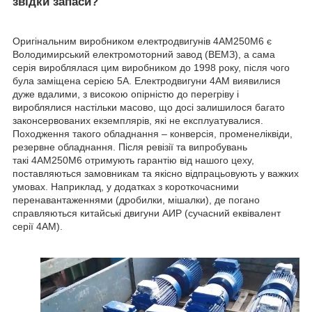
звідки запаси?
Оригінальним виробником електродвигунів 4АМ250М6 є
Володимирський електромоторний завод (ВЕМЗ), а сама
серія вироблялася цим виробником до 1998 року, після чого
була заміщена серією 5А. Електродвигуни 4АМ виявилися
дуже вдалими, з високою опірністю до перегріву і
вироблялися настільки масово, що досі залишилося багато
законсервованих екземплярів, які не експлуатувалися.
Походження такого обладнання – конверсія, променеліквіди,
резервне обладнання. Після ревізії та випробувань
такі 4АМ250М6 отримують гарантію від нашого цеху,
поставляються замовникам та якісно відпрацьовують у важких
умовах. Наприклад, у додатках з короткочасними
перенавантаженнями (дробилки, мішалки), де погано
справляються китайські двигуни АИР (сучасний еквівалент
серії 4АМ).