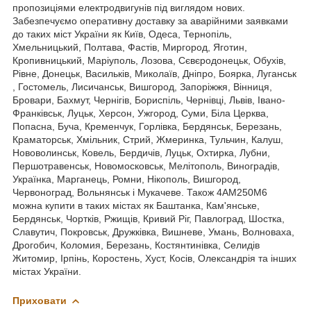
пропозиціями електродвигунів під виглядом нових.
Забезпечуємо оперативну доставку за аварійними заявками
до таких міст України як Київ, Одеса, Тернопіль,
Хмельницький, Полтава, Фастів, Миргород, Яготин,
Кропивницький, Маріуполь, Лозова, Сєвєродонецьк, Обухів,
Рівне, Донецьк, Васильків, Миколаїв, Дніпро, Боярка, Луганськ
, Гостомель, Лисичанськ, Вишгород, Запоріжжя, Вінниця,
Бровари, Бахмут, Чернігів, Бориспіль, Чернівці, Львів, Івано-
Франківськ, Луцьк, Херсон, Ужгород, Суми, Біла Церква,
Попасна, Буча, Кременчук, Горлівка, Бердянськ, Березань,
Краматорськ, Хмільник, Стрий, Жмеринка, Тульчин, Калуш,
Нововолинськ, Ковель, Бердичів, Луцьк, Охтирка, Лубни,
Першотравенськ, Новомосковськ, Мелітополь, Виноградів,
Українка, Марганець, Ромни, Нікополь, Вишгород,
Червоноград, Вольнянськ і Мукачеве. Також 4АМ250М6
можна купити в таких містах як Баштанка, Кам'янське,
Бердянськ, Чортків, Ржищів, Кривий Ріг, Павлоград, Шостка,
Славутич, Покровськ, Дружківка, Вишневе, Умань, Волноваха,
Дрогобич, Коломия, Березань, Костянтинівка, Селидів
Житомир, Ірпінь, Коростень, Хуст, Косів, Олександрія та інших
містах України.
Приховати