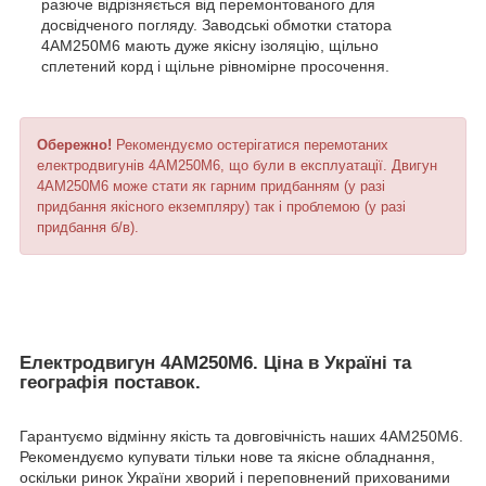
разюче відрізняється від перемонтованого для
досвідченого погляду. Заводські обмотки статора
4АМ250М6 мають дуже якісну ізоляцію, щільно
сплетений корд і щільне рівномірне просочення.
Обережно!
Рекомендуємо остерігатися перемотаних
електродвигунів 4АМ250М6, що були в експлуатації. Двигун
4АМ250М6 може стати як гарним придбанням (у разі
придбання якісного екземпляру) так і проблемою (у разі
придбання б/в).
Електродвигун 4АМ250М6. Ціна в Україні та
географія поставок.
Гарантуємо відмінну якість та довговічність наших 4АМ250М6.
Рекомендуємо купувати тільки нове та якісне обладнання,
оскільки ринок України хворий і переповнений прихованими