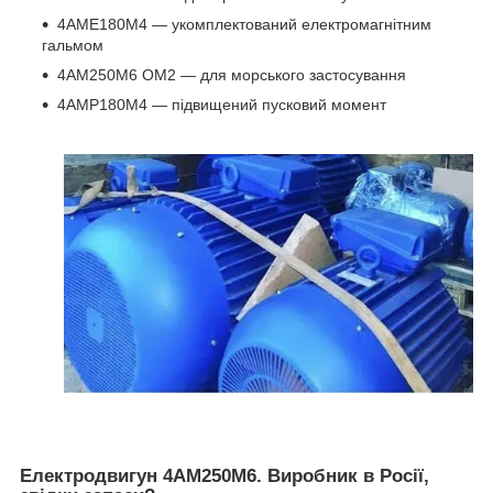
4АМЕ180М4 ― укомплектований електромагнітним
гальмом
4АМ250М6 ОМ2 ― для морського застосування
4АМР180М4 ― підвищений пусковий момент
Електродвигун 4АМ250М6. Виробник в Росії,