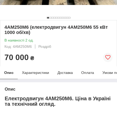
4АМ250М6 (електродвигун 4АМ250М6 55 кВт
1000 об/хв)
В наявності 2 од.
Код: 4АМ250М6
Роздріб
70 000
₴
Опис
Характеристики
Доставка
Оплата
Умови п
Опис
Електродвигун 4АМ250М6. Ціна в Україні
та технічний огляд.