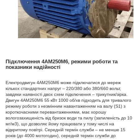
Підключення 4АМ250М6, режими роботи та
показники надійності
Електродвигун 4АМ250М6 може підключатися до мереж
кількох стандартних напруг – 220/380 або 380/660 вольт,
завдяки наявності двох схем підключення – трикутник/зірка.
Двигун 4АМ250М6 55 кВт 1000 об/хв підходить для тривалого
режиму роботи з незмінним навантаженням на валу (S1) з
короткочасними перевантаженнями, має хорошу
вологозахищеність від бризок води та пилу (запиленість до 10
мг/м3), що дозволяє йому працювати у тому числі на
відкритому повітрі. Середній термін служби – не менше 15
років (до 4000 мотогодин), середній термін служби до