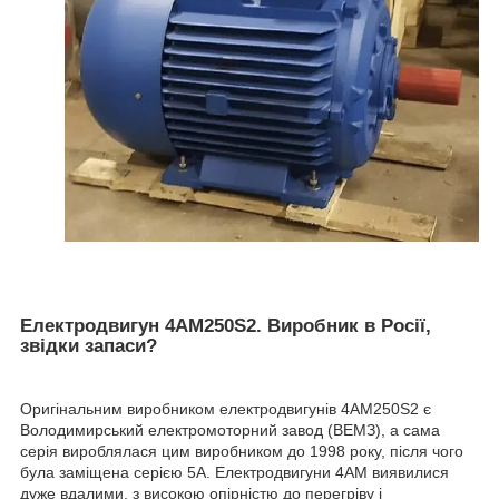
Електродвигун 4АМ250S2. Виробник в Росії,
звідки запаси?
Оригінальним виробником електродвигунів 4АМ250S2 є
Володимирський електромоторний завод (ВЕМЗ), а сама
серія вироблялася цим виробником до 1998 року, після чого
була заміщена серією 5А. Електродвигуни 4АМ виявилися
дуже вдалими, з високою опірністю до перегріву і