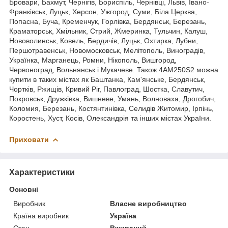
Бровари, Бахмут, Чернігів, Бориспіль, Чернівці, Львів, Івано-
Франківськ, Луцьк, Херсон, Ужгород, Суми, Біла Церква,
Попасна, Буча, Кременчук, Горлівка, Бердянськ, Березань,
Краматорськ, Хмільник, Стрий, Жмеринка, Тульчин, Калуш,
Нововолинськ, Ковель, Бердичів, Луцьк, Охтирка, Лубни,
Першотравенськ, Новомосковськ, Мелітополь, Виноградів,
Українка, Марганець, Ромни, Нікополь, Вишгород,
Червоноград, Вольнянськ і Мукачеве. Також 4АМ250S2 можна
купити в таких містах як Баштанка, Кам'янське, Бердянськ,
Чортків, Ржищів, Кривий Ріг, Павлоград, Шостка, Славутич,
Покровськ, Дружківка, Вишневе, Умань, Волноваха, Дрогобич,
Коломия, Березань, Костянтинівка, Селидів Житомир, Ірпінь,
Коростень, Хуст, Косів, Олександрія та інших містах України.
Приховати
Характеристики
Основні
Виробник
Власне виробництво
Країна виробник
Україна