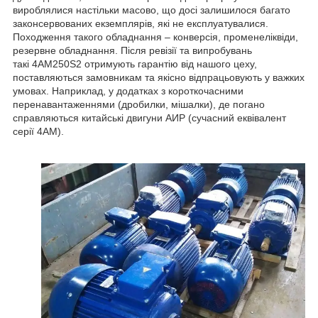
вироблялися настільки масово, що досі залишилося багато
законсервованих екземплярів, які не експлуатувалися.
Походження такого обладнання – конверсія, променеліквіди,
резервне обладнання. Після ревізії та випробувань
такі 4АМ250S2 отримують гарантію від нашого цеху,
поставляються замовникам та якісно відпрацьовують у важких
умовах. Наприклад, у додатках з короткочасними
перенавантаженнями (дробилки, мішалки), де погано
справляються китайські двигуни АИР (сучасний еквівалент
серії 4АМ).