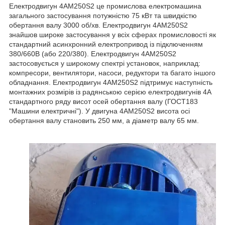
Електродвигун 4АМ250S2 це промислова електромашина
загального застосування потужністю 75 кВт та швидкістю
обертання валу 3000 об/хв. Електродвигун 4АМ250S2
знайшов широке застосування у всіх сферах промисловості як
стандартний асинхронний електропривод із підключенням
380/660В (або 220/380). Електродвигун 4АМ250S2
застосовується у широкому спектрі установок, наприклад:
компресори, вентилятори, насоси, редуктори та багато іншого
обладнання. Електродвигун 4АМ250S2 підтримує наступність
монтажних розмірів із радянською серією електродвигунів 4А
стандартного ряду висот осей обертання валу (ГОСТ183
"Машини електричні"). У двигуна 4АМ250S2 висота осі
обертання валу становить 250 мм, а діаметр валу 65 мм.