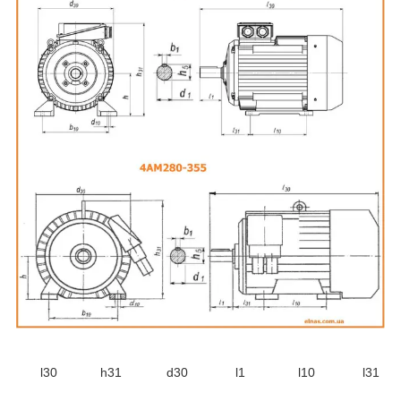
l30
h31
d30
l1
l10
l31