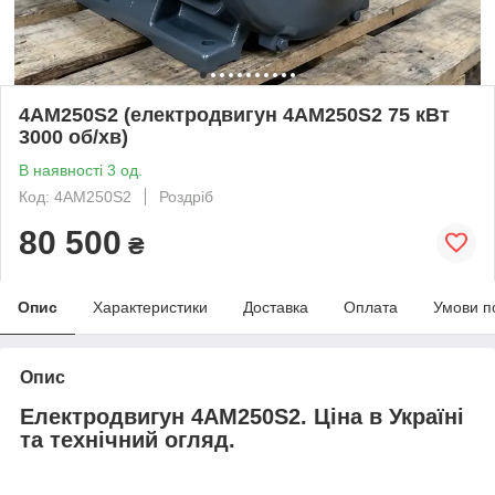
4АМ250S2 (електродвигун 4АМ250S2 75 кВт
3000 об/хв)
В наявності 3 од.
Код: 4АМ250S2
Роздріб
80 500
₴
Опис
Характеристики
Доставка
Оплата
Умови п
Опис
Електродвигун 4АМ250S2. Ціна в Україні
та технічний огляд.