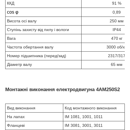
ККД
91 %
cos φ
0,89
Висота осі валу
250 мм
Ступінь захисту від пилу і вологи
IP44
Вага
470 кг
Частота обертання валу
3000 об/хв
Номер підшипника (перед/зад)
2317/317
Діаметр валу
65 мм
Монтажні виконання електродвигуна 4АМ250S2
Вид виконання
Код монтажного виконання
На лапах
IM 1081, 1001, 1011
Фланцеві
IM 3081, 3001, 3011