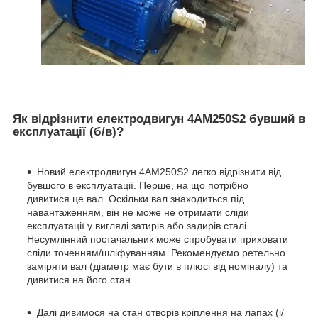
Як відрізнити електродвигун 4АМ250S2 бувший в
експлуатації (б/в)?
Новий електродвигун 4АМ250S2 легко відрізнити від
бувшого в експлуатації. Перше, на що потрібно
дивитися це вал. Оскільки вал знаходиться під
навантаженням, він не може не отримати сліди
експлуатації у вигляді затирів або задирів сталі.
Несумлінний постачальник може спробувати приховати
сліди точенням/шліфуванням. Рекомендуємо ретельно
заміряти вал (діаметр має бути в плюсі від номіналу) та
дивитися на його стан.
Далі дивимося на стан отворів кріплення на лапах (і/