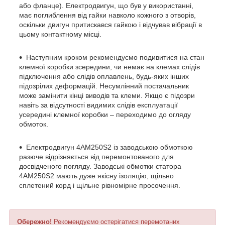
або фланце). Електродвигун, що був у використанні,
має поглиблення від гайки навколо кожного з отворів,
оскільки двигун притискався гайкою і відчував вібрації в
цьому контактному місці.
Наступним кроком рекомендуємо подивитися на стан
клемної коробки зсередини, чи немає на клемах слідів
підключення або слідів оплавлень, будь-яких інших
підозрілих деформацій. Несумлінний постачальник
може замінити кінці виводів та клеми. Якщо є підозри
навіть за відсутності видимих слідів експлуатації
усередині клемної коробки – переходимо до огляду
обмоток.
Електродвигун 4АМ250S2 із заводською обмоткою
разюче відрізняється від перемонтованого для
досвідченого погляду. Заводські обмотки статора
4АМ250S2 мають дуже якісну ізоляцію, щільно
сплетений корд і щільне рівномірне просочення.
Обережно!
Рекомендуємо остерігатися перемотаних