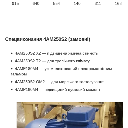
915
640
554
140
311
168
Спецвиконання 4АМ250S2 (замовні)
4АМ250S2 Х2 ― підвищена хімічна стійкість
4АМ250S2 Т2 ― для тропічного клімату
4АМЕ180М4 ― укомплектований електромагнітним
гальмом
4АМ250S2 ОМ2 ― для морського застосування
4АМР180М4 ― підвищений пусковий момент