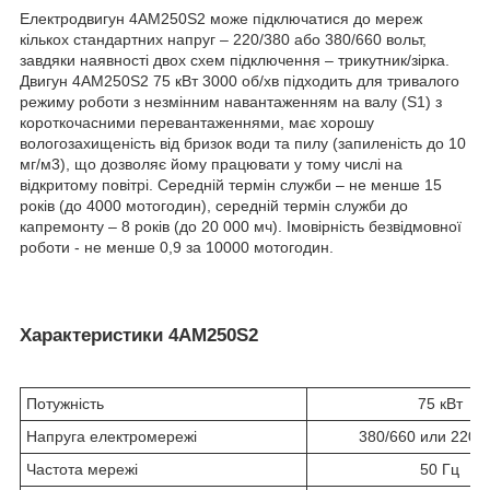
Електродвигун 4АМ250S2 може підключатися до мереж
кількох стандартних напруг – 220/380 або 380/660 вольт,
завдяки наявності двох схем підключення – трикутник/зірка.
Двигун 4АМ250S2 75 кВт 3000 об/хв підходить для тривалого
режиму роботи з незмінним навантаженням на валу (S1) з
короткочасними перевантаженнями, має хорошу
вологозахищеність від бризок води та пилу (запиленість до 10
мг/м3), що дозволяє йому працювати у тому числі на
відкритому повітрі. Середній термін служби – не менше 15
років (до 4000 мотогодин), середній термін служби до
капремонту – 8 років (до 20 000 мч). Імовірність безвідмовної
роботи - не менше 0,9 за 10000 мотогодин.
Характеристики 4АМ250S2
Потужність
75 кВт
Напруга електромережі
380/660 или 220/
Частота мережі
50 Гц