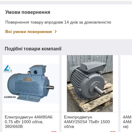
Умови повернення
Повернення товару впродовж 14 днів за домовленістю
Всі умови повернення
Подібні товари компанії
Електродвигун 4АМ80А6
Електродвигун
4АМ1
0,75 кВт 1000 об/хв,
4АМУ250Ѕ4 75кВт 1500
4АМ1
380/660В
об/хв
хв)