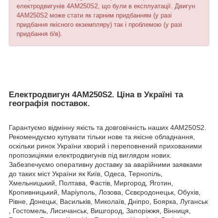
електродвигунів 4АМ250S2, що були в експлуатації. Двигун
4АМ250S2 може стати як гарним придбанням (у разі
придбання якісного екземпляру) так і проблемою (у разі
придбання б/в).
Електродвигун 4АМ250S2. Ціна в Україні та
географія поставок.
Гарантуємо відмінну якість та довговічність наших 4АМ250S2.
Рекомендуємо купувати тільки нове та якісне обладнання,
оскільки ринок України хворий і переповнений прихованими
пропозиціями електродвигунів під виглядом нових.
Забезпечуємо оперативну доставку за аварійними заявками
до таких міст України як Київ, Одеса, Тернопіль,
Хмельницький, Полтава, Фастів, Миргород, Яготин,
Кропивницький, Маріуполь, Лозова, Сєвєродонецьк, Обухів,
Рівне, Донецьк, Васильків, Миколаїв, Дніпро, Боярка, Луганськ
, Гостомель, Лисичанськ, Вишгород, Запоріжжя, Вінниця,