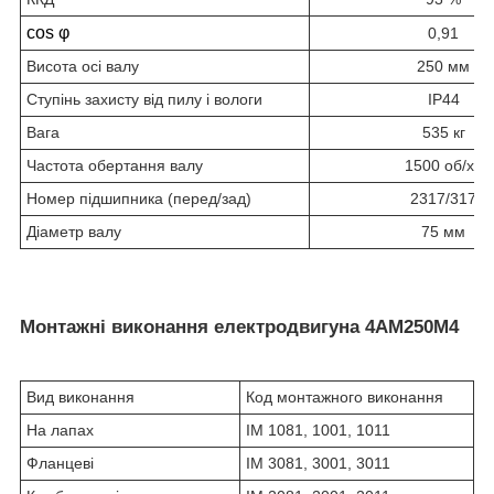
cos φ
0,91
Висота осі валу
250 мм
Ступінь захисту від пилу і вологи
IP44
Вага
535 кг
Частота обертання валу
1500 об/хв
Номер підшипника (перед/зад)
2317/317
Діаметр валу
75 мм
Монтажні виконання електродвигуна 4АМ250М4
Вид виконання
Код монтажного виконання
На лапах
IM 1081, 1001, 1011
Фланцеві
IM 3081, 3001, 3011