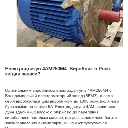
Електродвигун 4АМ250М4. Виробник в Росії,
звідки запаси?
Оригінальним виробником електродвигунів 4АМ250М4 є
Володимирський електромоторний завод (ВЕМЗ), а сама
серія вироблялася цим виробником до 1998 року, після чого
була заміщена серією 5А. Електродвигуни 4АМ виявилися
дуже вдалими, з високою опірністю до перегріву і
вироблялися настільки масово, що досі залишилося багато
законсервованих екземплярів, які не експлуатувалися.