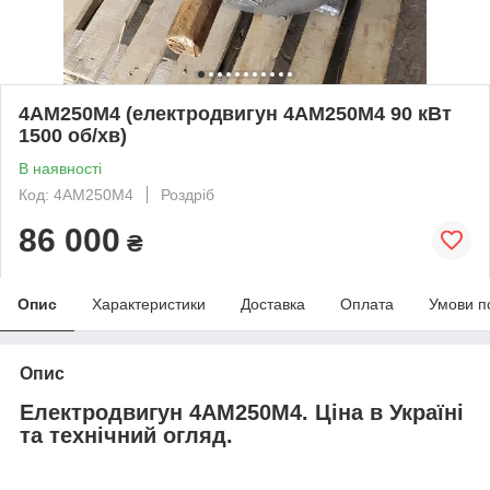
4АМ250М4 (електродвигун 4АМ250М4 90 кВт
1500 об/хв)
В наявності
Код: 4АМ250М4
Роздріб
86 000
₴
Опис
Характеристики
Доставка
Оплата
Умови п
Опис
Електродвигун 4АМ250М4. Ціна в Україні
та технічний огляд.