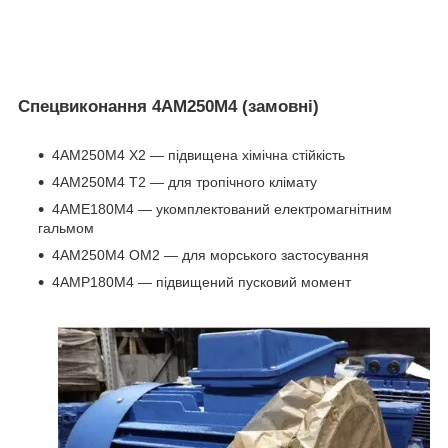
Спецвиконання 4АМ250М4 (замовні)
4АМ250М4 Х2 ― підвищена хімічна стійкість
4АМ250М4 Т2 ― для тропічного клімату
4АМЕ180М4 ― укомплектований електромагнітним
гальмом
4АМ250М4 ОМ2 ― для морського застосування
4АМР180М4 ― підвищений пусковий момент