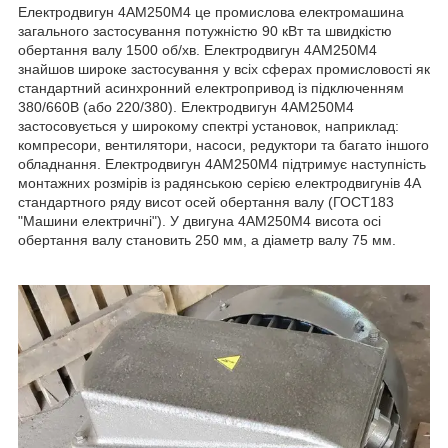
Електродвигун 4АМ250М4 це промислова електромашина
загального застосування потужністю 90 кВт та швидкістю
обертання валу 1500 об/хв. Електродвигун 4АМ250М4
знайшов широке застосування у всіх сферах промисловості як
стандартний асинхронний електропривод із підключенням
380/660В (або 220/380). Електродвигун 4АМ250М4
застосовується у широкому спектрі установок, наприклад:
компресори, вентилятори, насоси, редуктори та багато іншого
обладнання. Електродвигун 4АМ250М4 підтримує наступність
монтажних розмірів із радянською серією електродвигунів 4А
стандартного ряду висот осей обертання валу (ГОСТ183
"Машини електричні"). У двигуна 4АМ250М4 висота осі
обертання валу становить 250 мм, а діаметр валу 75 мм.