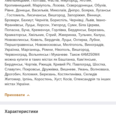
Хмельницький, Полтава, Фастів, Миргород, Яготин,
Кропивницький, Маріуполь, Лозова, Сєвєродонецьк, Обухів,
Рівне, Донецьк, Васильків, Миколаїв, Дніпро, Боярка, Луганськ
, Гостомель, Лисичанськ, Вишгород, Запоріжжя, Вінниця,
Бровари, Бахмут, Чернігів, Бориспіль, Чернівці, Львів, Івано-
Франківськ, Луцьк, Херсон, Ужгород, Суми, Біла Церква,
Попасна, Буча, Кременчук, Горлівка, Бердянськ, Березань,
Краматорськ, Хмільник, Стрий, Жмеринка, Тульчин, Калуш,
Нововолинськ, Ковель, Бердичів, Луцьк, Охтирка, Лубни,
Першотравенськ, Новомосковськ, Мелітополь, Виноградів,
Українка, Марганець, Ромни, Нікополь, Вишгород,
Червоноград, Вольнянськ і Мукачеве. Також 4АМ250М4
можна купити в таких містах як Баштанка, Кам'янське,
Бердянськ, Чортків, Ржищів, Кривий Ріг, Павлоград, Шостка,
Славутич, Покровськ, Дружківка, Вишневе, Умань, Волноваха,
Дрогобич, Коломия, Березань, Костянтинівка, Селидів
Житомир, Ірпінь, Коростень, Хуст, Косів, Олександрія та інших
містах України.
Приховати
Характеристики