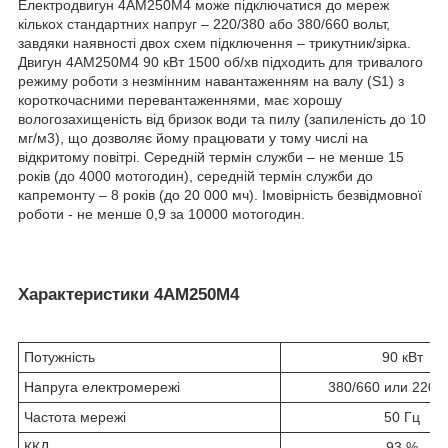
Електродвигун 4АМ250М4 може підключатися до мереж
кількох стандартних напруг – 220/380 або 380/660 вольт,
завдяки наявності двох схем підключення – трикутник/зірка.
Двигун 4АМ250М4 90 кВт 1500 об/хв підходить для тривалого
режиму роботи з незмінним навантаженням на валу (S1) з
короткочасними перевантаженнями, має хорошу
вологозахищеність від бризок води та пилу (запиленість до 10
мг/м3), що дозволяє йому працювати у тому числі на
відкритому повітрі. Середній термін служби – не менше 15
років (до 4000 мотогодин), середній термін служби до
капремонту – 8 років (до 20 000 мч). Імовірність безвідмовної
роботи - не менше 0,9 за 10000 мотогодин.
Характеристики 4АМ250М4
Потужність
90 кВт
Напруга електромережі
380/660 или 220/
Частота мережі
50 Гц
ККД
93 %