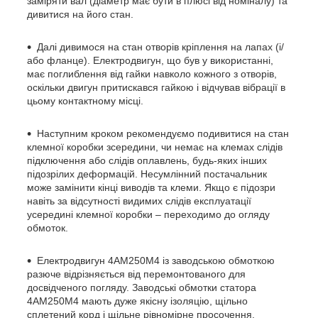
заміряти вал (діаметр має бути в плюсі від номіналу) та
дивитися на його стан.
Далі дивимося на стан отворів кріплення на лапах (і/
або фланце). Електродвигун, що був у використанні,
має поглиблення від гайки навколо кожного з отворів,
оскільки двигун притискався гайкою і відчував вібрації в
цьому контактному місці.
Наступним кроком рекомендуємо подивитися на стан
клемної коробки зсередини, чи немає на клемах слідів
підключення або слідів оплавлень, будь-яких інших
підозрілих деформацій. Несумлінний постачальник
може замінити кінці виводів та клеми. Якщо є підозри
навіть за відсутності видимих слідів експлуатації
усередині клемної коробки – переходимо до огляду
обмоток.
Електродвигун 4АМ250М4 із заводською обмоткою
разюче відрізняється від перемонтованого для
досвідченого погляду. Заводські обмотки статора
4АМ250М4 мають дуже якісну ізоляцію, щільно
сплетений корд і щільне рівномірне просочення.