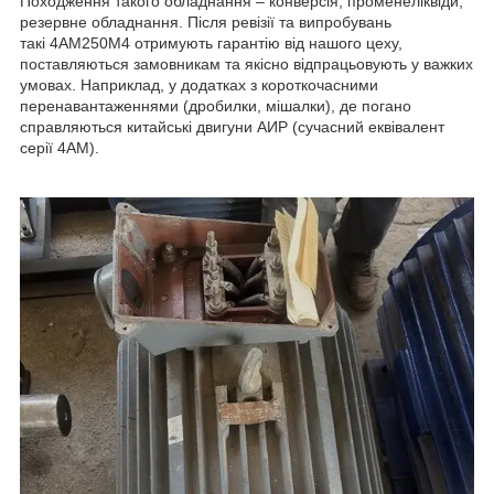
Походження такого обладнання – конверсія, променеліквіди,
резервне обладнання. Після ревізії та випробувань
такі 4АМ250М4 отримують гарантію від нашого цеху,
поставляються замовникам та якісно відпрацьовують у важких
умовах. Наприклад, у додатках з короткочасними
перенавантаженнями (дробилки, мішалки), де погано
справляються китайські двигуни АИР (сучасний еквівалент
серії 4АМ).