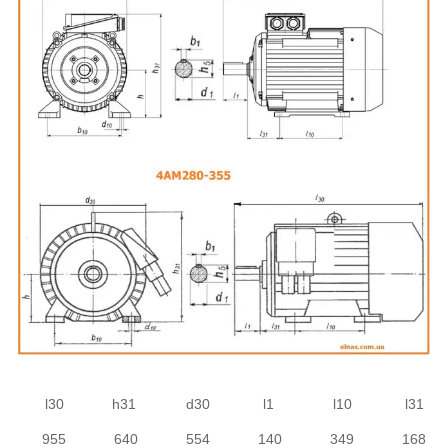
l30
h31
d30
l1
l10
l31
955
640
554
140
349
168