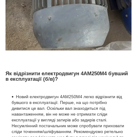
Як відрізнити електродвигун 4АМ250М4 бувший
в експлуатації (б/в)?
Новий електродвигун 4АМ250М4 легко відрізнити від
бувшого в експлуатації. Перше, на що потрібно
дивитися це вал. Оскільки вал знаходиться під
навантаженням, він не може не отримати сліди
експлуатації у вигляді затирів або задирів сталі.
Несумлінний постачальник може спробувати приховати
сліди точенням/шліфуванням. Рекомендуємо ретельно