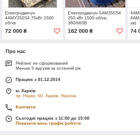
Електродвигун
Електродвигун 5АМ355Ѕ4
4АМ
4АМУ250Ѕ4 75кВт 1500
250 кВт 1500 об/хв,
4АМ2
об/хв
380/660В
хв)
72 000
162 000
74 
₴
₴
Про нас
Рейтинг не сформований
Менше 5 відгуків за останній рік
Працює з 01.12.2014
м. Харків
пр. Науки, 60, Харків, Україна
Контакти
Сьогодні працює з 11:00 до 15:00
Показати весь графік роботи